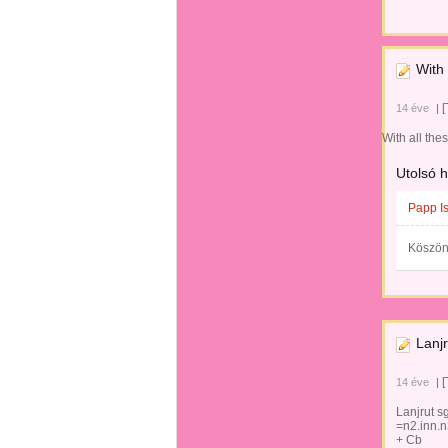
With 
[
14 éve
|
With all the
Utolsó 
Papp I
Köszöne
Lanj
[
14 éve
|
Lanjrut 
=n2.inn
+ Cb