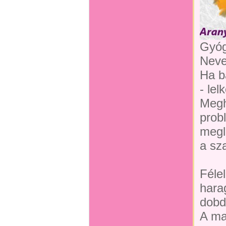
Gyóg
Neve
Ha b
- lel
Megh
prob
megle
a sz
Féle
harag
dobd
A ma