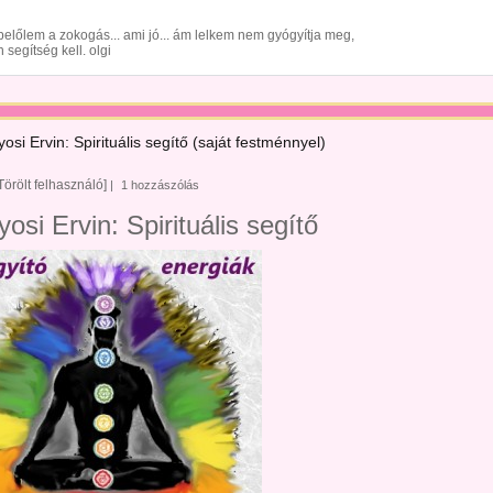
 belőlem a zokogás... ami jó... ám lelkem nem gyógyítja meg,
 segítség kell. olgi
osi Ervin: Spirituális segítő (saját festménnyel)
Törölt felhasználó]
|
1 hozzászólás
osi Ervin: Spirituális segítő