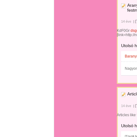
Aran
fest
[
14 éve
|
KdF0Gr
dsg
[link=http:/
Utolsó 
Barany
Nagyon
Artic
[
14 éve
|
Articles lik
Utolsó 
[Törölt 