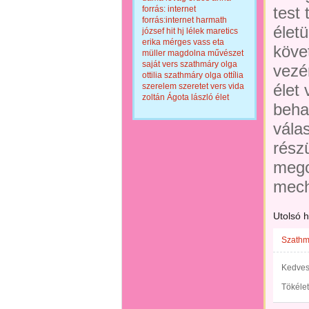
test
forrás: internet
forrás:internet
harmath
élet
józsef
hit
hj
lélek
maretics
erika
mérges vass eta
köve
müller magdolna
művészet
saját vers
szathmáry olga
vezér
ottilia
szathmáry olga ottília
élet 
szerelem
szeretet
vers
vida
zoltán
Ágota lászló
élet
beha
vála
rész
mego
mech
Utolsó 
Szathmá
Kedves
Tökéle