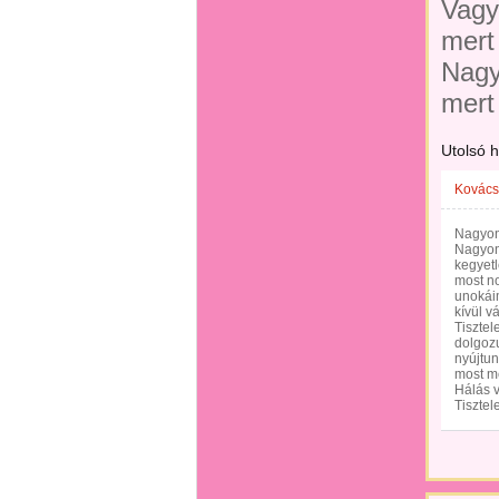
Vagy 
mert
Nagy
mert
Utolsó 
Kovács
Nagyon
Nagyon
kegyetl
most n
unokái
kívül v
Tisztel
dolgozu
nyújtun
most mé
Hálás 
Tisztele