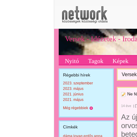
Versek - Idézetek - Iro
Nyitó
Tagok
Képek
Versek 
Régebbi hírek
2023. szeptember
2023. május
Ne fé
2021. június
2021. május
[
14 éve
|
Még régebbiek
Az ú
orvos
Címkék
bete
dáma lovag erdős anna