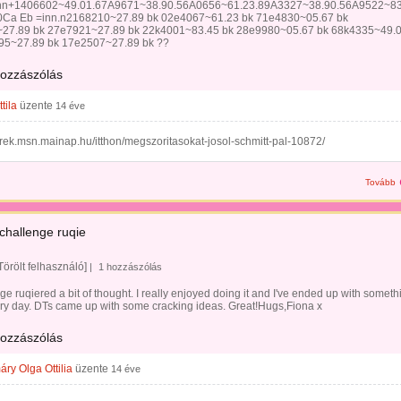
inn+1406602~49.01.67A9671~38.90.56A0656~61.23.89A3327~38.90.56A9522~8
0Ca Eb =inn.n2168210~27.89 bk 02e4067~61.23 bk 71e4830~05.67 bk
27.89 bk 27e7921~27.89 bk 22k4001~83.45 bk 28e9980~05.67 bk 68k4335~49.
95~27.89 bk 17e2507~27.89 bk ??
hozzászólás
tila
üzente
14 éve
hirek.msn.mainap.hu/itthon/megszoritasokat-josol-schmitt-pal-10872/
Tovább
challenge ruqie
Törölt felhasználó]
|
1 hozzászólás
ge ruqiered a bit of thought. I really enjoyed doing it and I've ended up with someth
ry day. DTs came up with some cracking ideas. Great!Hugs,Fiona x
hozzászólás
ry Olga Ottilia
üzente
14 éve