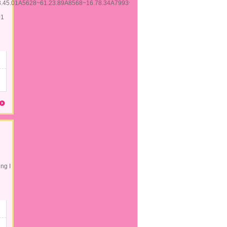
3.45.01A5628~61.23.89A8568~16.78.34A7993~83.45.90A1017~72.34.90AKress
01
ing I