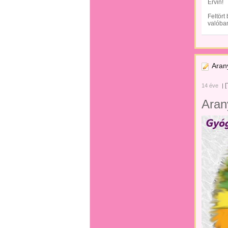
Ervin!
Feltört
valóban
Arany
[
14 éve
|
Arany