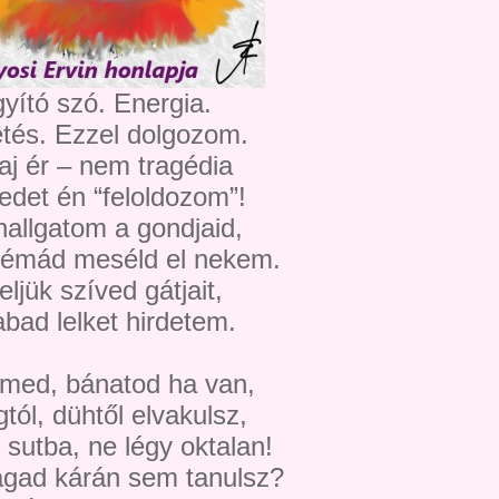
yító szó. Energia.
tés. Ezzel dolgozom.
aj ér – nem tragédia
kedet én “feloldozom”!
allgatom a gondjaid,
lémád meséld el nekem.
ljük szíved gátjait,
abad lelket hirdetem.
lmed, bánatod ha van,
tól, dühtől elvakulsz,
 sutba, ne légy oktalan!
gad kárán sem tanulsz?