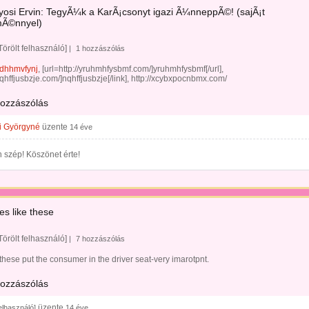
yosi Ervin: TegyÃ¼k a KarÃ¡csonyt igazi Ã¼nneppÃ©! (sajÃ¡t
mÃ©nnyel)
Törölt felhasználó]
|
1 hozzászólás
dhhmvfynj
, [url=http://yruhmhfysbmf.com/]yruhmhfysbmf[/url],
/nqhffjusbzje.com/]nqhffjusbzje[/link], http://xcybxpocnbmx.com/
hozzászólás
i Györgyné
üzente
14 éve
 szép! Köszönet érte!
les like these
Törölt felhasználó]
|
7 hozzászólás
e these put the consumer in the driver seat-very imarotpnt.
hozzászólás
üzente
felhasználó]
14 éve