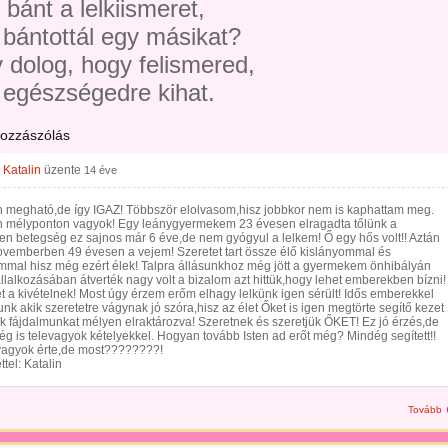
bánt a lelkiismeret,
 bántottál egy másikat?
 dolog, hogy felismered,
 egészségedre kihat.
hozzászólás
 Katalin
üzente
14 éve
 megható,de így IGAZ! Többször elolvasom,hisz jobbkor nem is kaphattam meg.
 mélyponton vagyok! Egy leánygyermekem 23 évesen elragadta tőlünk a
en betegség ez sajnos már 6 éve,de nem gyógyul a lelkem! Ő egy hős volt!! Aztán
ovemberben 49 évesen a vejem! Szeretet tart össze élő kislányommal és
mmal hisz még ezért élek! Talpra állásunkhoz még jött a gyermekem önhibályán
állalkozásában átverték nagy volt a bizalom azt hittük,hogy lehet emberekben bízni!
et a kivételnek! Most úgy érzem erőm elhagy lelkünk igen sérült! Idős emberekkel
nk akik szeretetre vágynak jó szóra,hisz az élet Őket is igen megtörte segítő kezet
k fájdalmunkat mélyen elraktározva! Szeretnek és szeretjük ŐKET! Ez jó érzés,de
g is televagyok kételyekkel. Hogyan tovább Isten ad erőt még? Mindég segített!!
vagyok érte,de most????????!
ttel: Katalin
Tovább