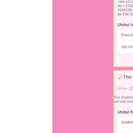
=inn.n2.
As = 249
56k9336~
bk 93k75
Utolsó 
Enisz At
http://
This 
[
14 éve
|
This challen
can use eve
Utolsó 
Szathmá