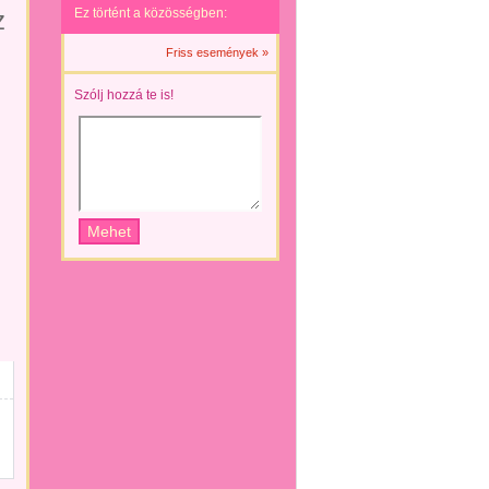
z
Ez történt a közösségben:
Friss események »
Szólj hozzá te is!