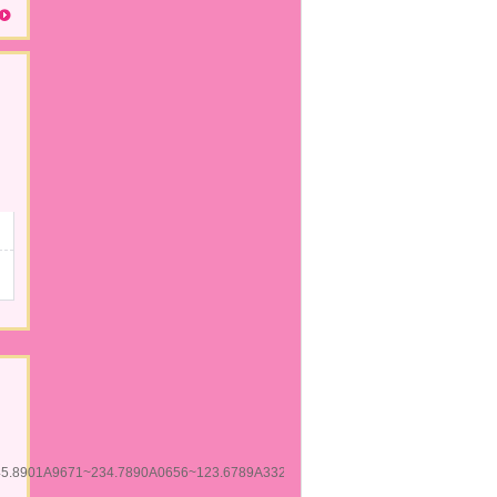
45.8901A9671~234.7890A0656~123.6789A3327~901.4567A9522~789.2345A56