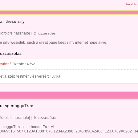
Tovább
all these silly
Törölt felhasználó]
|
2 hozzászólás
se silly wesisteb, such a great page keeps my internet hope alive.
hozzászólás
stvánné
üzente
14 éve
t a szép festmény és versért ! Jutka
rut sg mngguTrex
Törölt felhasználó]
|
9 hozzászólás
sg mngguTrex color bandotEa + Ab
.n3469515~567.0123A1380~678.1234A2398~234.7890A2406~123.6789A6202~3