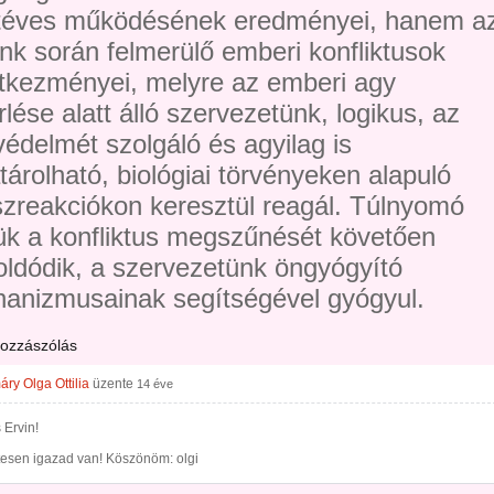
 téves működésének eredményei, hanem a
ünk során felmerülő emberi konfliktusok
tkezményei, melyre az emberi agy
lése alatt álló szervezetünk, logikus, az
védelmét szolgáló és agyilag is
tárolható, biológiai törvényeken alapuló
szreakciókon keresztül reagál. Túlnyomó
ük a konfliktus megszűnését követően
ldódik, a szervezetünk öngyógyító
anizmusainak segítségével gyógyul.
hozzászólás
ry Olga Ottilia
üzente
14 éve
 Ervin!
tesen igazad van! Köszönöm: olgi