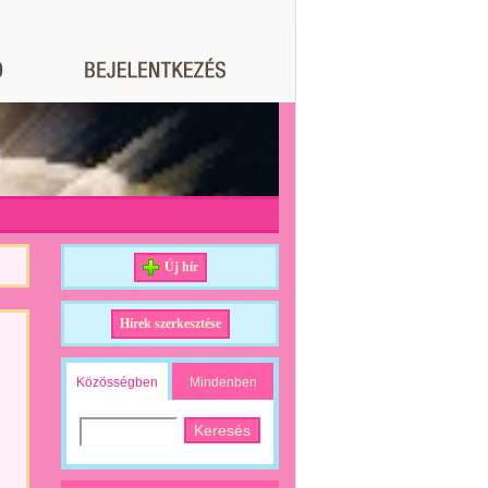
Új hír
Hírek szerkesztése
Közösségben
Mindenben