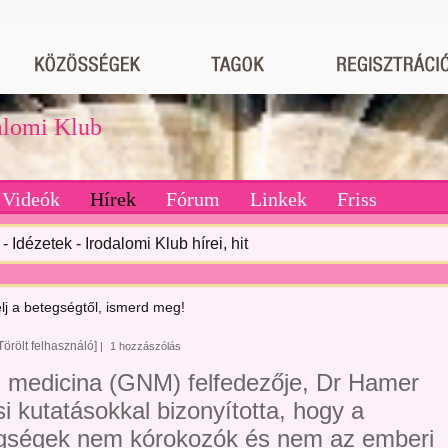
dalomi Klub
Videók
Hírek
Fórum
Linkek
Friss
- Idézetek - Irodalomi Klub hírei, hit
lj a betegségtől, ismerd meg!
Törölt felhasználó]
|
1 hozzászólás
j medicina (GNM) felfedezője, Dr Hamer
i kutatásokkal bizonyította, hogy a
gségek nem kórokozók és nem az emberi