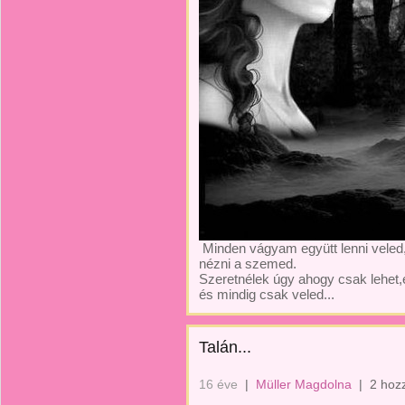
Minden vágyam együtt lenni veled
nézni a szemed.
Szeretnélek úgy ahogy csak lehet
és mindig csak veled...
Talán...
16 éve
|
Müller Magdolna
|
2 hoz