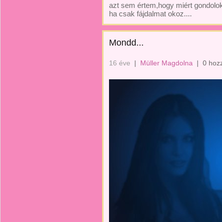
azt sem értem,hogy miért gondolo
ha csak fájdalmat okoz....
Mondd...
16 éve
|
Müller Magdolna
|
0 hoz