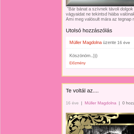
"Bár bánat a szívnek távoli dolgok
vágyaidat ne tekintsd hiába valóna
Ami meg valósult mára az tegnap mé
Utolsó hozzászólás
Müller Magdolna
üzente
16 éve
Köszönöm..)))
Előzmény
Te voltál az....
16 éve
|
Müller Magdolna
|
0 hoz