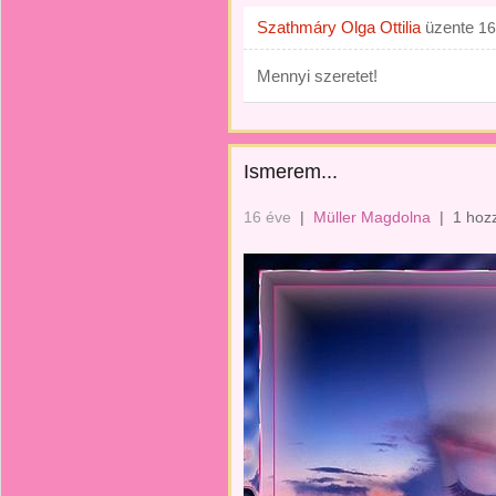
Szathmáry Olga Ottilia
üzente
16
Mennyi szeretet!
Ismerem...
16 éve
|
Müller Magdolna
|
1 hoz