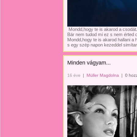
Mondd,hogy te is akarod a csodát
Bár nem tudod mi ez s nem érted o
Mondd,hogy te is akarod hallani a
s egy szép napon kezeddel simítan
Minden vágyam...
16 éve
|
Müller Magdolna
|
0 hoz