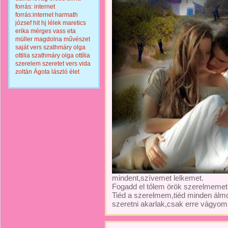
forrás: internet
forrás:internet
harmath
józsef
hit
hj
lélek
maretics
erika
mérges vass eta
müller magdolna
művészet
saját vers
szathmáry olga
ottilia
szathmáry olga ottília
szerelem
szeretet
vers
vida
zoltán
Ágota lászló
élet
mindent,szívemet lelkemet.
Fogadd el tőlem örök szerelmemet
Tiéd a szerelmem,tiéd minden ál
szeretni akarlak,csak erre vágyom