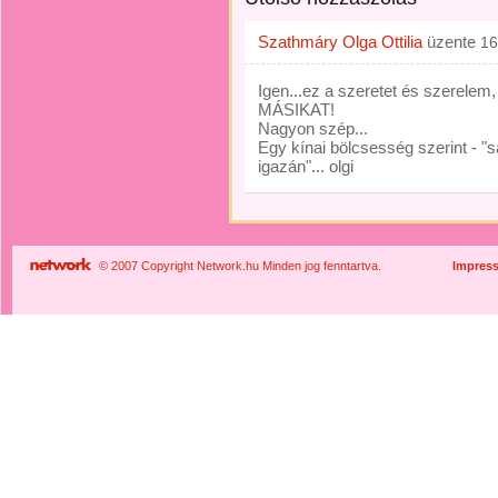
Szathmáry Olga Ottilia
üzente
16
Igen...ez a szeretet és szerele
MÁSIKAT!
Nagyon szép...
Egy kínai bölcsesség szerint - 
igazán"... olgi
© 2007 Copyright Network.hu Minden jog fenntartva.
Impres