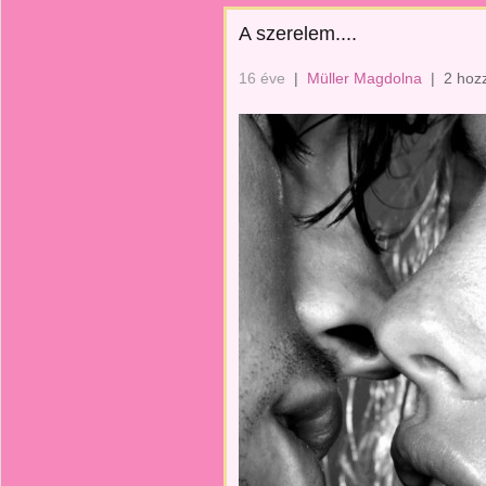
A szerelem....
16 éve
|
Müller Magdolna
|
2 hoz