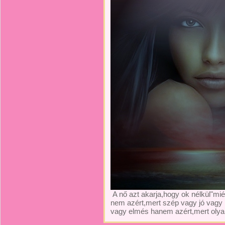
A nő azt akarja,hogy ok nélkül"mié
nem azért,mert szép vagy jó vagy
vagy elmés hanem azért,mert olyan