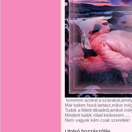
Ismerem azokat a szavakat,amelye
Már tudom hová tartasz,mikor még
Tudok a féltett titkaidról,amiket mél
Mindent tudok rólad kedvesem ....
Nem vagyok kém csak szeretlek!
Utolsó hozzászólás