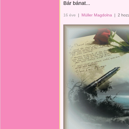
Bár bánat...
16 éve
|
Müller Magdolna
|
2 hoz