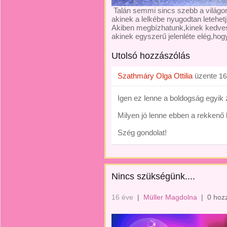
Talán semmi sincs szebb a világon
akinek a lelkébe nyugodtan letehetjü
Akiben megbízhatunk,kinek kedves 
akinek egyszerű jelenléte elég,ho
Utolsó hozzászólás
Szathmáry Olga Ottilia
üzente
16
Igen ez lenne a boldogság egyik z
Milyen jó lenne ebben a rekkenő 
Szég gondolat!
Nincs szükségünk....
16 éve
|
Müller Magdolna
|
0 hoz