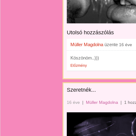
Utolsó hozzászólás
Müller Magdolna
üzente
16 éve
Köszönöm..)))
Előzmény
Szeretnék...
16 éve
|
Müller Magdolna
|
1 hoz