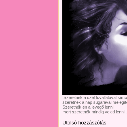
Szeretnék a szél fuvallatával símo
szeretnék a nap sugarával melegíte
Szeretnék én a levegő lenni,
mert szeretnék mindig veled lenni..
Utolsó hozzászólás