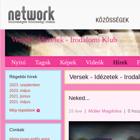
Versek - Idézetek - Irodalomi Klub
Nyitó
Tagok
Képek
Videók
Hírek
Versek - Idézetek - Iroda
Régebbi hírek
2023. szeptember
2023. május
2021. június
Neked...
2021. május
Még régebbiek
15 éve
|
Müller Magdolna
|
0 hoz
Címkék
dáma lovag erdős anna