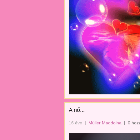
A nő...
16 éve
|
Müller Magdolna
|
0 hoz