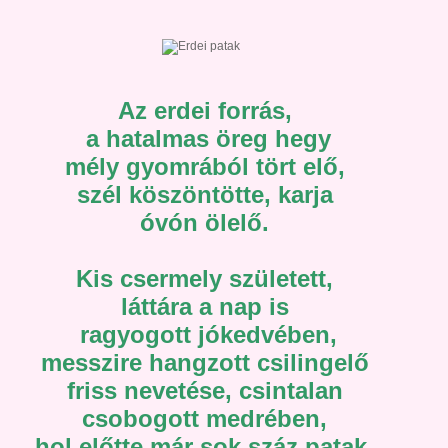
Az erdei forrás,
a hatalmas öreg hegy
mély gyomrából tört elő,
szél köszöntötte, karja
óvón ölelő.
Kis csermely született,
láttára a nap is
ragyogott jókedvében,
messzire hangzott csilingelő
friss nevetése, csintalan
csobogott medrében,
hol előtte már sok száz patak,