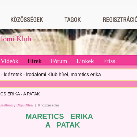
dalomi Klub
Videók
Hírek
Fórum
Linkek
Friss
- Idézetek - Irodalomi Klub hírei, maretics erika
CS ERIKA - A PATAK
Szathmáry Olga Ottilia
|
9 hozzászólás
MARETICS ERIKA
A PATAK