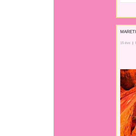
MARETI
15 éve
|