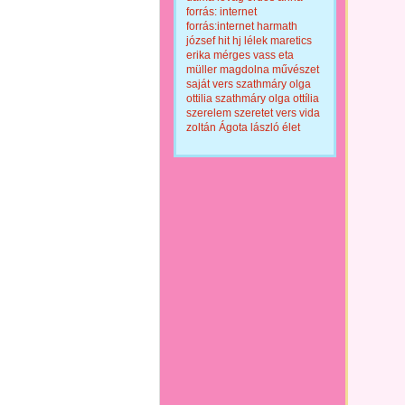
forrás: internet
forrás:internet
harmath
józsef
hit
hj
lélek
maretics
erika
mérges vass eta
müller magdolna
művészet
saját vers
szathmáry olga
ottilia
szathmáry olga ottília
szerelem
szeretet
vers
vida
zoltán
Ágota lászló
élet