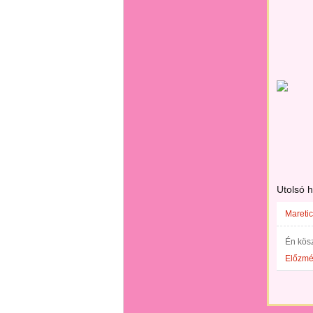
Utolsó 
Maretic
Én kös
Előzm