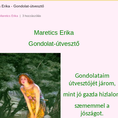
 Erika - Gondolat-útvesztő
Maretics Erika
|
3 hozzászólás
Maretics Erika
Gondolat-útvesztő
Gondolataim
útvesztőjét járom,
mint jó gazda hizlal
szememmel a
jószágot.