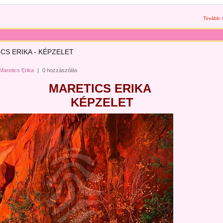
Tovább
CS ERIKA - KÉPZELET
Maretics Erika
|
0 hozzászólás
MARETICS ERIKA
KÉPZELET