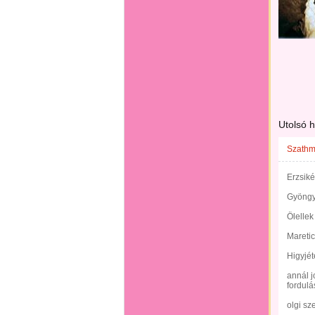
Utolsó 
Szathmá
Erzsiké
Gyöngy
Ölellek
Maretic
Higyjét
annál j
fordulá
olgi sze