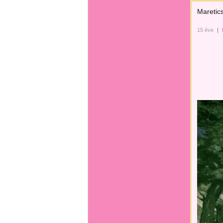
Maretics
15 éve
|