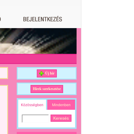
Új hír
Hírek szerkesztése
Közösségben
Mindenben