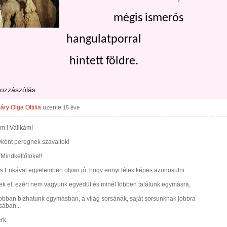
mégis ismerős
hangulatporral
hintett földre.
hozzászólás
ry Olga Ottilia
üzente
15 éve
m ! Valikám!
ként peregnek szavaitok!
 Mindkettőtöket!
s Erikával egyetemben olyan jó, hogy ennyi lélek képes azonosulni...
ek el, ezért nem vagyunk egyedül és minél többen találunk egymásra,
obban bízhatunk egymásban, a világ sorsának, saját sorsunknak jobbra
sában...
rk.