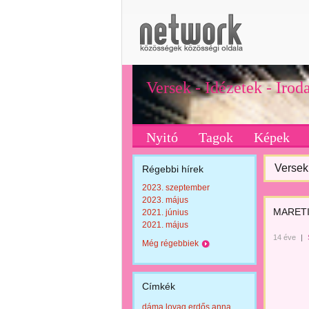
Versek - Idézetek - Iro
Nyitó
Tagok
Képek
Versek 
Régebbi hírek
2023. szeptember
2023. május
MARETI
2021. június
2021. május
14 éve
|
Még régebbiek
Címkék
dáma lovag erdős anna