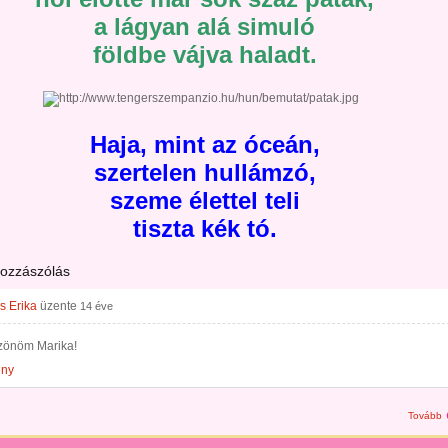
a lágyan alá simuló
földbe vájva haladt.
Haja, mint az óceán,
szertelen hullámzó,
szeme élettel teli
tiszta kék tó.
hozzászólás
s Erika
üzente
14 éve
zönöm Marika!
ény
Tovább