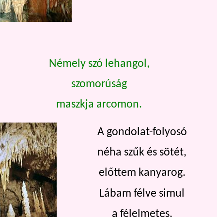
Némely szó lehangol,
szomorúság
maszkja arcomon.
A gondolat-folyosó
néha szűk és sötét,
előttem kanyarog.
Lábam félve simul
a félelmetes,