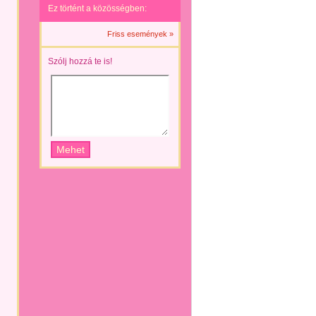
Ez történt a közösségben:
Friss események »
Szólj hozzá te is!