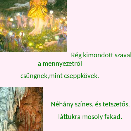
Rég kimondott szava
a mennyezetről
csüngnek,mint cseppkövek.
Néhány színes, és tetszetős,
láttukra mosoly fakad.