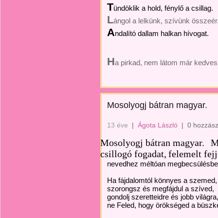
T
ündöklik a hold, fénylő a csillag.
L
ángol a lelkünk, szívünk összeér
A
ndalító dallam halkan hívogat.
H
a pirkad, nem látom már kedves
Mosolyogj bátran magyar.
13 éve
|
Ágota László
|
0 hozzász
Mosolyogj bátran magyar.
M
csillogó fogadat,
felemelt fejj
nevedhez méltóan megbecsülésbe
Ha fájdalomtól könnyes a szemed,
szorongsz és megfájdul a szíved,
gondolj szeretteidre és jobb világra
ne Feled, hogy örökséged a büszk