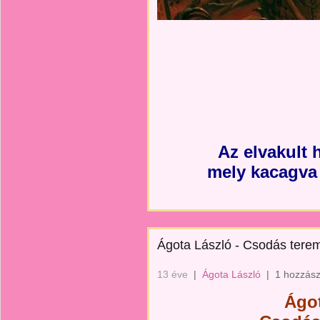
Az elvakult 
mely kacagva 
Ágota László - Csodás ter
13 éve
|
Ágota László
|
1 hozzász
Ágot