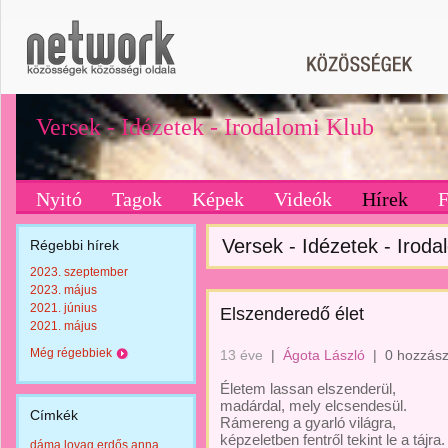
Versek - Idézetek - Irodalomi Klub
Nyitó
Tagok
Képek
Videók
Hírek
Versek - Idézetek - Irodal
Régebbi hírek
2023. szeptember
2023. május
2021. június
Elszenderedő élet
2021. május
Még régebbiek
13 éve
|
Ágota László
|
0 hozzász
Életem lassan elszenderül,
madárdal, mely elcsendesül.
Címkék
Rámereng a gyarló világra,
képzeletben fentről tekint le a tájra.
dáma lovag erdős anna