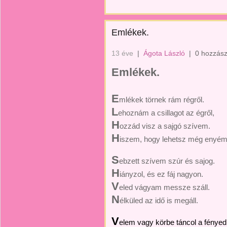
Emlékek.
13 éve
|
Ágota László
|
0 hozzász
Emlékek.
E
mlékek törnek rám régről.
L
ehoznám a csillagot az égről,
H
ozzád visz a sajgó szívem.
H
iszem, hogy lehetsz még enyém
S
ebzett szívem szúr és sajog.
H
iányzol, és ez fáj nagyon.
V
eled vágyam messze száll.
N
élküled az idő is megáll.
V
elem vagy körbe táncol a fényed