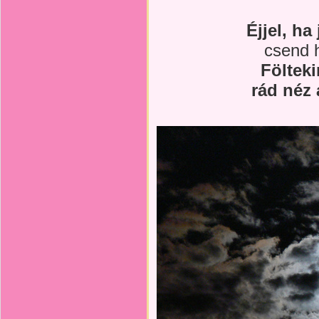
Éjjel, ha
csend h
Fölteki
rád néz 