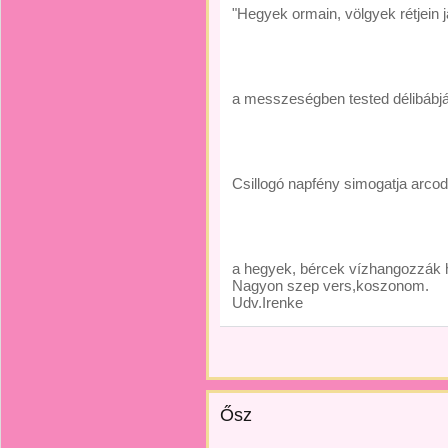
"Hegyek ormain, völgyek rétjein j
a messzeségben tested délibábjá
Csillogó napfény simogatja arcod
a hegyek, bércek vízhangozzák 
Nagyon szep vers,koszonom.
Udv.Irenke
Ősz