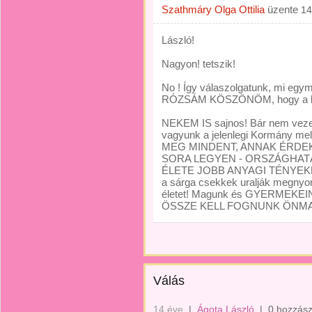
Szathmáry Olga Ottilia
üzente
14
László!
Nagyon! tetszik!
No ! Így válaszolgatunk, mi 
RÓZSÁM KÖSZÖNÖM, hogy a kon
NEKEM IS sajnos! Bár nem veze
vagyunk a jelenlegi Kormány 
MEG MINDENT, ANNAK ÉRDE
SORA LEGYEN - ORSZÁGHATÁ
ÉLETE JOBB ANYAGI TÉNYEKE
a sárga csekkek uralják megnyom
életet! Magunk és GYERMEK
ÖSSZE KELL FOGNUNK ÖNMAGU
Válás
14 éve
|
Ágota László
|
0 hozzász