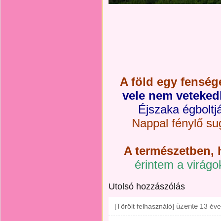
A föld egy fenség
vele nem veteked
Éjszaka égboltján
Nappal fénylő su
A természetben, 
érintem a virágok
Utolsó hozzászólás
üzente
[Törölt felhasználó]
13 éve