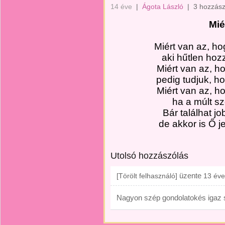
14 éve
|
Ágota László
|
3 hozzász
Mié
Miért van az, ho
aki hűtlen hoz
Miért van az, h
pedig tudjuk, h
Miért van az, ho
ha a múlt s
Bár találhat jo
de
akkor is Ő je
Utolsó hozzászólás
üzente
[Törölt felhasználó]
13 éve
Nagyon szép gondolatokés igaz 