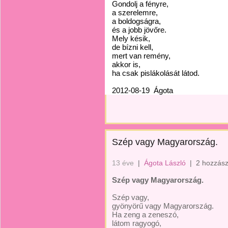
Gondolj a fényre,
a szerelemre,
a boldogságra,
és a jobb jövőre.
Mely késik,
de bízni kell,
mert van remény,
akkor is,
ha csak pislákolását látod.
2012-08-19
Ágota
Szép vagy Magyarország.
13 éve
|
Ágota László
|
2 hozzász
Szép vagy Magyarország.
Szép vagy,
gyönyörű vagy Magyarország.
Ha zeng a zeneszó,
látom ragyogó,