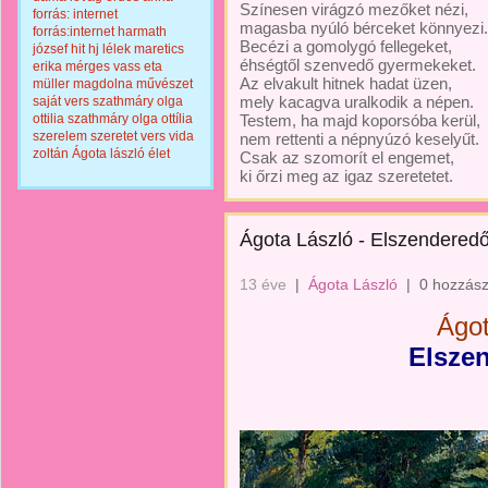
Színesen virágzó mezőket nézi,
forrás: internet
magasba nyúló bérceket könnyezi.
forrás:internet
harmath
Becézi a gomolygó fellegeket,
józsef
hit
hj
lélek
maretics
éhségtől szenvedő gyermekeket.
erika
mérges vass eta
Az elvakult hitnek hadat üzen,
müller magdolna
művészet
mely kacagva uralkodik a népen.
saját vers
szathmáry olga
ottilia
szathmáry olga ottília
Testem, ha majd koporsóba kerül,
szerelem
szeretet
vers
vida
nem rettenti a népnyúzó keselyűt.
zoltán
Ágota lászló
élet
Csak az szomorít el engemet,
ki őrzi meg az igaz szeretetet.
Ágota László - Elszenderedő
13 éve
|
Ágota László
|
0 hozzász
Ágo
Elszen