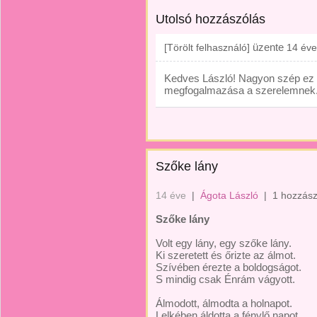
Utolsó hozzászólás
üzente
[Törölt felhasználó]
14 éve
Kedves László! Nagyon szép ez v
megfogalmazása a szerelemnek
Szőke lány
14 éve
|
Ágota László
|
1 hozzász
Szőke lány
Volt egy lány, egy szőke lány.
Ki szeretett és őrizte az álmot.
Szívében érezte a boldogságot.
S mindig csak Énrám vágyott.
Álmodott, álmodta a holnapot.
Lelkében áldotta a fénylő napot.