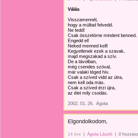
Válás
Visszamennél,
hogy a múltad felvedd.
Ne tedd!
Csak összetörne mindent benned.
Engedd el!
Neked menned kell!
Kegyetlenek ezek a szavak,
majd megszakad a szív.
De a távolban,
még csendes szóval,
már valaki téged hív.
Csak a szíved vidd az útra,
nem kell oda más.
Csak a szíved érzi újra,
az élet mily csodás.
2002. 01. 26.
Ágota
Elgondolkodom,
14 éve
|
Ágota László
|
0 hozzász