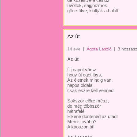
de közelítve a célhoz
üvöltök, sajgóizmok
görcsölve, kiáltják a halált.
Az út
14 éve
|
Ágota László
|
3 hozzász
Az út
Új napot vársz,
hogy új eget láss,
Az életnek mindig van
napos oldala,
csak észre kell venned.
Sokszor előre mész,
de még többször
hátrafelé.
Elkéne döntened az utad!
Merre tovább?
A káoszon át!