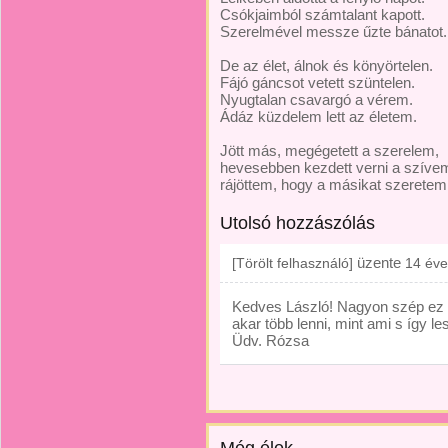
Csókjaimból számtalant kapott.
Szerelmével messze űzte bánatot.
De az élet, álnok és könyörtelen.
Fájó gáncsot vetett szüntelen.
Nyugtalan csavargó a vérem.
Ádáz küzdelem lett az életem.
Jött más, megégetett a szerelem,
hevesebben kezdett verni a szíve
rájöttem, hogy a másikat szeretem
Utolsó hozzászólás
üzente
[Törölt felhasználó]
14 éve
Kedves László! Nagyon szép ez 
akar több lenni, mint ami s így 
Üdv. Rózsa