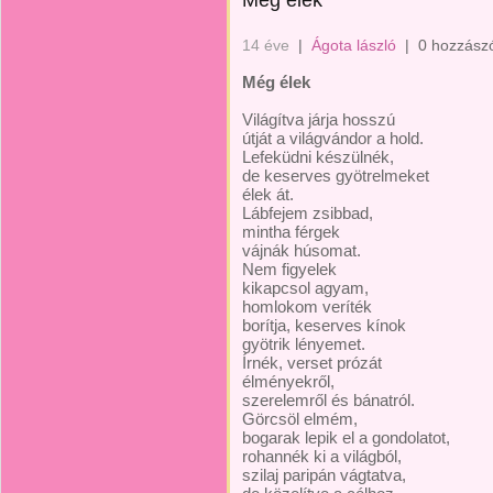
Még élek
14 éve
|
Ágota lászló
|
0 hozzász
Még élek
Világítva járja hosszú
útját a világvándor a hold.
Lefeküdni készülnék,
de keserves gyötrelmeket
élek át.
Lábfejem zsibbad,
mintha férgek
vájnák húsomat.
Nem figyelek
kikapcsol agyam,
homlokom veríték
borítja, keserves kínok
gyötrik lényemet.
Írnék, verset prózát
élményekről,
szerelemről és bánatról.
Görcsöl elmém,
bogarak lepik el a gondolatot,
rohannék ki a világból,
szilaj paripán vágtatva,