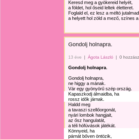
Keresd meg a gyökereid helyét,
a földet, hol őseid leltek életteret.
Foglald el, ez lesz a méltó jutalmad
a helyett hol zöld a mező, színes a 
Gondolj holnapra.
13 éve
|
Ágota László
|
0 hozzász
Gondolj holnapra
.
Gondolj holnapra,
ne higgy a mának.
Vár egy gyönyörű szép ország.
Kapaszkodj álmaidba, ha
rossz idők járnak.
Haldd meg
a tavaszi szellőorgonát,
nyári lombok hangjait,
az ősz hangulatát,
a téli hófúvások játékát.
Könnyeid, ha
párnát bőven öntözik,