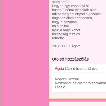
szép orcád.
Legyen egy csöppnyi hit,
hosszú, néma éjszakák alatt
mikor még szunnyad a gondolat,
ringat az álom csöndesen,
hogy e hazában,
ha a hajnal,
nyújtja majd kezét
boldogság lesz és
remény.
2012-08-19
Ágota
Utolsó hozzászólás
Ágota László
üzente
13 éve
Kedves Rózsa!
Köszönöm az elismerő szavakat
László