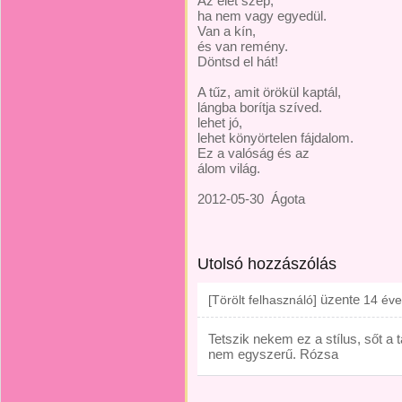
Az élet szép,
ha nem vagy egyedül.
Van a kín,
és van remény.
Döntsd el hát!
A tűz, amit örökül kaptál,
lángba borítja szíved.
lehet jó,
lehet könyörtelen fájdalom.
Ez a valóság és az
álom világ.
2012-05-30
Ágota
Utolsó hozzászólás
üzente
[Törölt felhasználó]
14 éve
Tetszik nekem ez a stílus, sőt a 
nem egyszerű. Rózsa