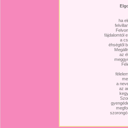
Elg
ha e
felvilla
Felvon
fájdalomtól e
a cs
éhségtől 
Megáll
az é
meggyö
Fél
félelem
me
a neve
az ar
kegy
Szor
gyengéde
megfog
szorongó