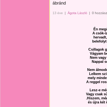
ábránd
13 éve
|
Ágota László
|
0 hozzász
Én megál
A csók-í
hervadt
belefolyt
Csillagok g
Vágyam be
Nem vagy 
Nappal s
Nem álmodu
Lelkem szi
mely minde
A reggel ros
Lesz-e mé
Vagy csak s
.Hiszem, mé
és újra két