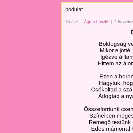
bódulat
14 éve
|
Ágota László
|
2 hozzász
Boldogság ve
Mikor eljött
Igézve állta
Hittem az álo
Ezen a boron
Hagytuk, hogy
Csókoltad a szá
Átfogtad a ny
Összeforrtunk csen
Színeiben megcsi
Remegő testünk jel
Édes mámorral h