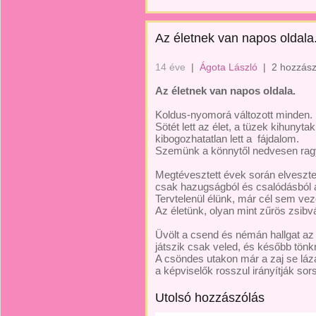
Az életnek van napos oldala
14 éve
|
Ágota László
|
2 hozzász
Az életnek van napos oldala.
Koldus-nyomorá változott minden.
Sötét lett az élet, a tüzek kihunytak
kibogozhatatlan lett a
fájdalom.
Szemünk a könnytől nedvesen rag
Megtévesztett évek során elveszt
csak hazugságból és csalódásból á
Tervtelenül élünk, már cél sem vez
Az életünk, olyan mint zűrös zsibv
Üvölt a csend és némán hallgat az é
játszik csak veled, és később tönk
A csöndes utakon már a zaj se láz
a képviselők rosszul irányítják sor
Utolsó hozzászólás