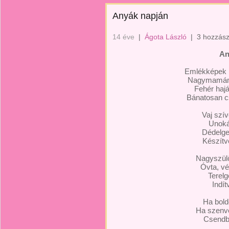
Anyák napján
14 éve
|
Ágota László
|
3 hozzász
An
Emlékképek 
Nagymamám 
Fehér hajá
Bánatosan c
Vaj szí
Unoká
Dédelge
Készítve
Nagyszülő
Óvta, vé
Terelg
Indít
Ha boldo
Ha szenve
Csendbe