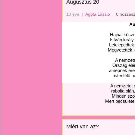
Augusztus 20
13 éve
|
Ágota László
|
0 hozzász
Au
Hajnal köszö
István király
Letelepedtek
Megvetették l
A nemzets
Ország élér
a népnek ere
istenfélő 
A nemzetet dú
rabolta oláh,
Minden szom
Mert becsülete,
Miért van az?