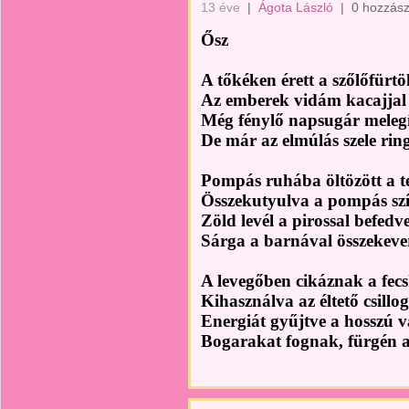
13 éve
|
Ágota László
|
0 hozzász
Ősz
A tőkéken érett a szőlőfürt
Az emberek vidám kacajjal 
Még fénylő napsugár melegít
De már az elmúlás szele rin
Pompás ruhába öltözött a t
Összekutyulva a pompás szí
Zöld levél a pirossal befedve
Sárga a barnával összekeve
A levegőben cikáznak a fec
Kihasználva az éltető csillo
Energiát gyűjtve a hosszú 
Bogarakat fognak, fürgén 