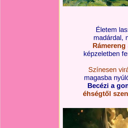
Életem las
madárdal, 
Rámereng a
képzeletben fent
Színesen vir
magasba nyúló
Becézi a gom
éhségtől sze