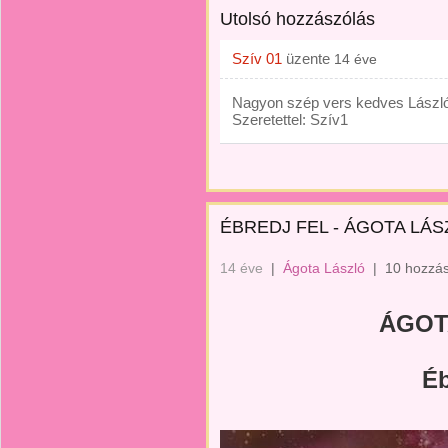
Utolsó hozzászólás
Szív 01
üzente
14 éve
Nagyon szép vers kedves László
Szeretettel: Szív1
ÉBREDJ FEL - ÁGOTA LÁS
14 éve
|
Ágota László
|
10 hozzás
ÁGOT
Éb