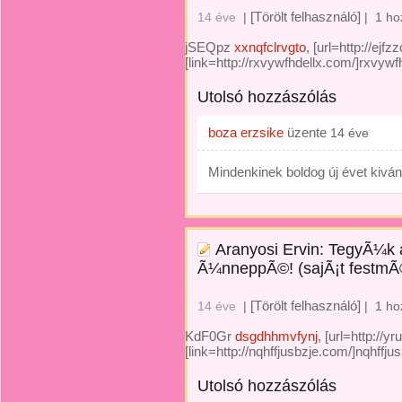
[Törölt felhasználó]
14 éve
|
|
1 ho
jSEQpz
xxnqfclrvgto
, [url=http://ejfz
[link=http://rxvywfhdellx.com/]rxvywfh
Utolsó hozzászólás
boza erzsike
üzente
14 éve
Mindenkinek boldog új évet kivá
Aranyosi Ervin: TegyÃ¼k 
Ã¼nneppÃ©! (sajÃ¡t festmÃ
[Törölt felhasználó]
14 éve
|
|
1 ho
KdF0Gr
dsgdhhmvfynj
, [url=http://
[link=http://nqhffjusbzje.com/]nqhffju
Utolsó hozzászólás