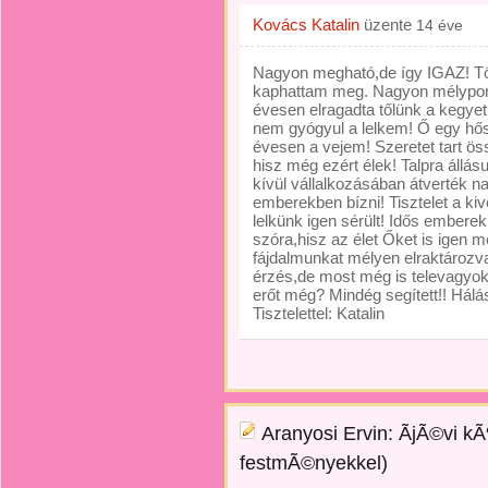
Kovács Katalin
üzente
14 éve
Nagyon megható,de így IGAZ! Tö
kaphattam meg. Nagyon mélypo
évesen elragadta tőlünk a kegye
nem gyógyul a lelkem! Ő egy hő
évesen a vejem! Szeretet tart ö
hisz még ezért élek! Talpra áll
kívül vállalkozásában átverték na
emberekben bízni! Tisztelet a k
lelkünk igen sérült! Idős embere
szóra,hisz az élet Őket is igen m
fájdalmunkat mélyen elraktározv
érzés,de most még is televagyok
erőt még? Mindég segített!! Hál
Tisztelettel: Katalin
Aranyosi Ervin: ÃjÃ©vi kÃ
festmÃ©nyekkel)