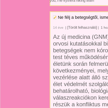
you,The kythera hiking team
Ne félj a betegségtől, is
[Törölt felhasználó]
14 éve
|
|
1 ho
Az új medicina (GNM)
orvosi kutatásokkal b
betegségek nem kóro
test téves működésé
életünk során felmerü
következményei, mel
vezérlése alatt álló s
élet védelmét szolgáló
behatárolható, biológ
válaszreakciókon ker
részük a konfliktus 