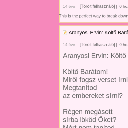
[Törölt felhasználó]
14 éve
|
|
0 ho
This is the perfect way to break down 
Aranyosi Ervin: Költő Bar
[Törölt felhasználó]
14 éve
|
|
0 ho
Aranyosi Ervin: Költ
Költő Barátom!
Miről fogsz verset írn
Megtanítod
az embereket sírni?
Régen megásott
sírba lököd Őket?
Mért nem tanítod,