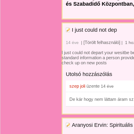
és Szabadidő Központban, 
I just could not dep
[Törölt felhasználó]
14 éve
|
|
1 ho
I just could not depart your wesitbe b
standard information a person provide 
check up on new posts
Utolsó hozzászólás
szep joli
üzente
14 éve
De kár hogy nem láttam áram szü
Aranyosi Ervin: Spirituális