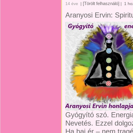
[Törölt felhasználó]
14 éve
|
|
1 ho
Aranyosi Ervin: Spirit
Gyógyító szó. Energi
Nevetés. Ezzel dolg
Ha baj ér – nem trag