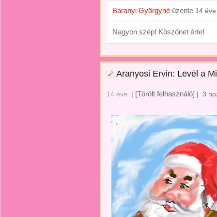
Baranyi Györgyné
üzente
14 éve
Nagyon szép! Köszönet érte!
Aranyosi Ervin: Levél a M
[Törölt felhasználó]
14 éve
|
|
3 ho