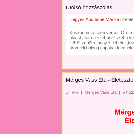
Utolsó hozzászólás
Hegyes Andrásné Marika
üzent
Köszönöm a szép verset! Öröm 
olvashatom a szebbnél szebb ve
is!Köszönöm, hogy itt lehetek,t
örömteli boldog napokat kívánok!
Mérges Vass Eta - Életösztö
14 éve
|
Mérges Vass Eta
|
5 hoz
Mérge
Él