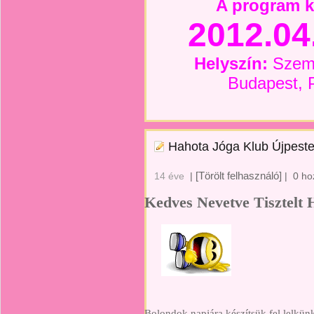
A program k
2012.0
Helyszín:
Szeml
Budapest, P
Hahota Jóga Klub Újpeste
[Törölt felhasználó]
14 éve
|
|
0 ho
Kedves Nevetve Tisztelt
Bolondok napjára készítsük fel lelkün