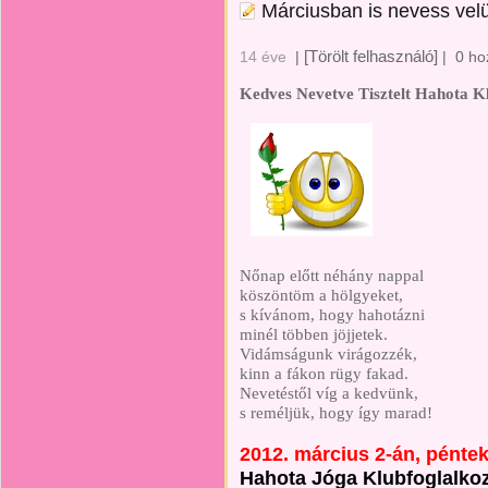
Márciusban is nevess vel
[Törölt felhasználó]
14 éve
|
|
0 ho
Kedves Nevetve Tisztelt Hahota K
Nőnap előtt néhány nappal
köszöntöm a hölgyeket,
s kívánom, hogy hahotázni
minél többen jöjjetek.
Vidámságunk virágozzék,
kinn a fákon rügy fakad.
Nevetéstől víg a kedvünk,
s reméljük, hogy így marad!
2012. március 2-án, pénte
Hahota Jóga Klubfoglalkozá