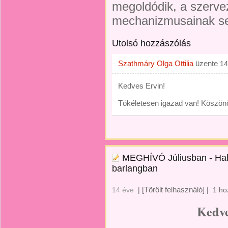
megoldódik, a szerve
mechanizmusainak se
Utolsó hozzászólás
Szathmáry Olga Ottilia
üzente
14
Kedves Ervin!
Tökéletesen igazad van! Köszönö
MEGHÍVÓ Júliusban - Hah
barlangban
[Törölt felhasználó]
14 éve
|
|
1 ho
Kedve