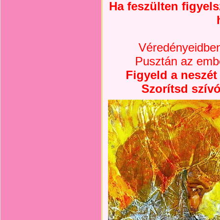
Ha feszülten figyel
Véredényeidben 
Pusztán az emb
Figyeld a neszét
Szorítsd szívó