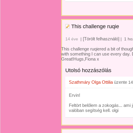
This challenge ruqie
[Törölt felhasználó]
14 éve
|
|
1 ho
This challenge ruqiered a bit of though
with something I can use every day.
Great!Hugs,Fiona x
Utolsó hozzászólás
Szathmáry Olga Ottilia
üzente
14
Ervin!
Feltört belőlem a zokogás... ami
valóban segítség kell. olgi