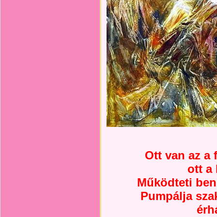
Ott van az a
ott a
Működteti ben
Pumpálja szak
érh