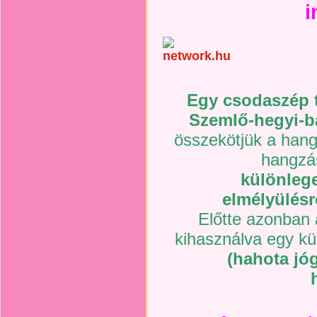
i
Egy csodaszép t
Szemlő-hegyi-b
összekötjük a hang
hangzá
különlege
elmélyülésr
Előtte azonban 
kihasználva egy k
(hahota jóg