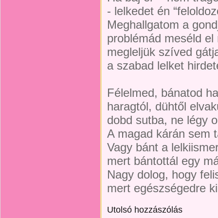
- lelkedet én “feloldo
Meghallgatom a gondj
problémád meséld el
megleljük szíved gátja
a szabad lelket hirde
Félelmed, bánatod ha
haragtól, dühtől elvak
dobd sutba, ne légy o
A magad kárán sem t
Vagy bánt a lelkiismer
mert bántottál egy má
Nagy dolog, hogy fel
mert egészségedre ki
Utolsó hozzászólás