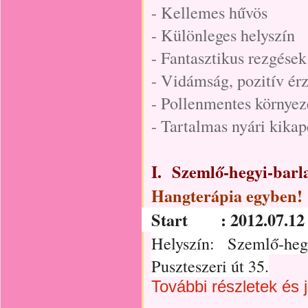
- Kellemes hűvös
- Különleges helyszín
- Fantasztikus rezgések
- Vidámság, pozitív ér
- Pollenmentes környez
- Tartalmas nyári kika
I. Szemlő-hegyi-bar
Hangterápia egyben!
Start : 2012.07.1
Helyszín: Szemlő-heg
Puszteszeri út 35.
További részletek és 