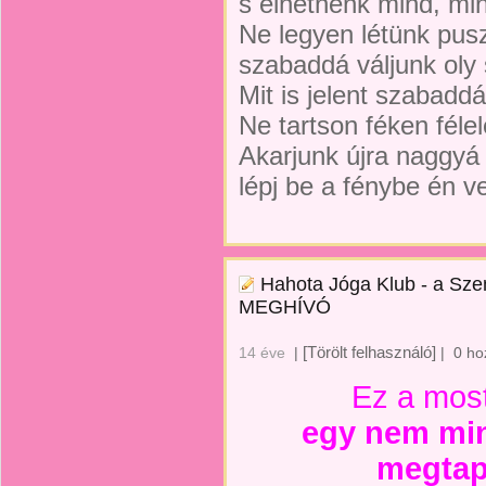
s élhetnénk mind, mi
Ne legyen létünk pusz
szabaddá váljunk oly
Mit is jelent szabaddá
Ne tartson féken féle
Akarjunk újra naggyá 
lépj be a fénybe én v
Hahota Jóga Klub - a Sze
MEGHÍVÓ
[Törölt felhasználó]
14 éve
|
|
0 ho
Ez a mos
egy nem mi
megtap