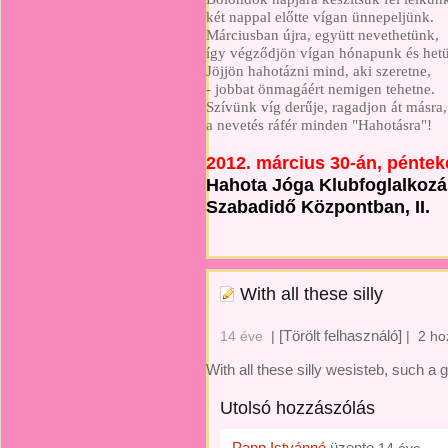
két nappal előtte vígan ünnepeljünk.
Márciusban újra, együtt nevethetünk,
így végződjön vígan hónapunk és het
Jöjjön hahotázni mind, aki szeretne,
- jobbat önmagáért nemigen tehetne.
Szívünk víg derűje, ragadjon át másra,
a nevetés ráfér minden "Hahotásra"!
2012. március 30-án, pénte
Hahota Jóga Klubfoglalkozás
Szabadidő Központban, II.
With all these silly
[Törölt felhasználó]
14 éve
|
|
2 ho
With all these silly wesisteb, such a
Utolsó hozzászólás
Papp Istvánné
üzente