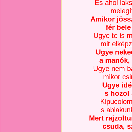
És ahol laks
melegí
Amikor jöss
fér bel
Ugye te is 
mit elkép
Ugye neke
a manók, 
Ugye nem ba
mikor cs
Ugye idé
s hozol
Kipucolom
s ablakun
Mert rajzolt
csuda, s