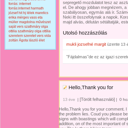
sepregető mozdulatot tesz az aszta
forrás: internet
el. De ahogy jobban megnézem, a m
forrás:internet
harmath
szabályosan, egymás alá ír. Számo
józsef
hit
hj
lélek
maretics
Neki itt összefolynak a napok. Kora
erika
mérges vass eta
majd alvás, délután sétáltatják, est
müller magdolna
művészet
saját vers
szathmáry olga
ottilia
szathmáry olga ottília
Utolsó hozzászólás
szerelem
szeretet
vers
vida
zoltán
Ágota lászló
élet
mukli jozsefné margit
üzente
13 
"Fájdalmas"de ez az igazi szeret
Hello,Thank you for
[Törölt felhasználó]
13 éve
|
|
0 ho
Hello,Thank you for your comment. I 
the problem lies. Coud you please be 
signs with boastings which will complet
addition, on of the most important o