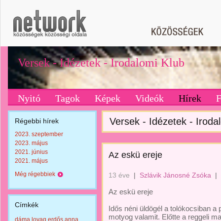
Versek - Idézetek - Irodalomi Klub
Nyitó
Tagok
Képek
Videók
Hírek
Versek - Idézetek - Irodal
Régebbi hírek
2023. szeptember
2023. május
2021. június
Az eskü ereje
2021. május
Még régebbiek
13 éve
|
Szlávik Jánosné Zsóka
|
Az eskü ereje
Címkék
Idős néni üldögél a tolókocsiban a
motyog valamit. Előtte a reggeli m
dáma lovag erdős anna