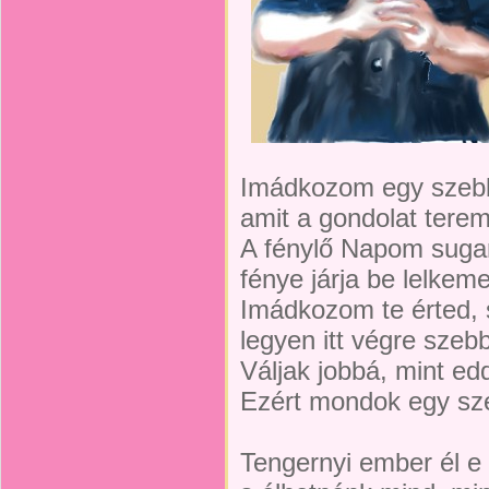
Imádkozom egy szebb 
amit a gondolat terem
A fénylő Napom sugar
fénye járja be lelkeme
Imádkozom te érted, 
legyen itt végre szebb
Váljak jobbá, mint ed
Ezért mondok egy sz
Tengernyi ember él e 