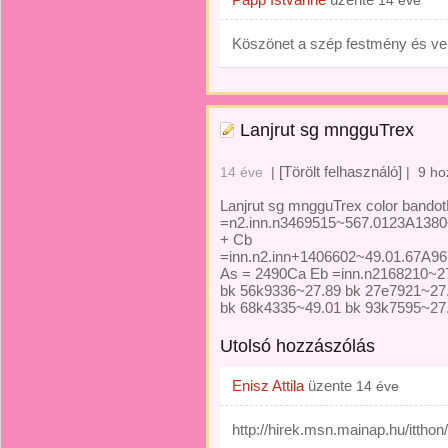
14 éve
Köszönet a szép festmény és ver
Lanjrut sg mngguTrex
[Törölt felhasználó]
14 éve
|
|
9 ho
Lanjrut sg mngguTrex color bando
=n2.inn.n3469515~567.0123A13
+ Cb
=inn.n2.inn+1406602~49.01.67A9
As = 2490Ca Eb =inn.n2168210~2
bk 56k9336~27.89 bk 27e7921~27
bk 68k4335~49.01 bk 93k7595~27.
Utolsó hozzászólás
Enisz Attila
üzente
14 éve
http://hirek.msn.mainap.hu/ittho