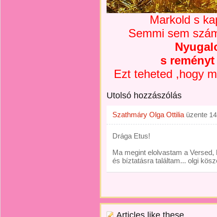
Markold s ka
Semmi sem számít
Nyugal
s reményt
Ezt teheted ,hogy 
Utolsó hozzászólás
Szathmáry Olga Ottilia
üzente
14
Drága Etus!
Ma megint elolvastam a Versed, k
és bíztatásra találtam... olgi kö
Articles like these