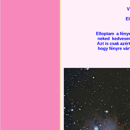
V
El
Elloptam a fénye
neked kedvese
Azt is csak azér
hogy fényre vár