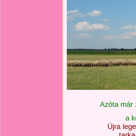
Azóta már 
a k
Újra leg
tarka