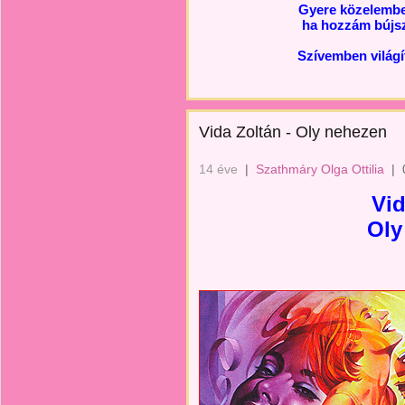
Gyere közelembe
ha hozzám bújsz
Szívemben világí
Vida Zoltán - Oly nehezen
14 éve
|
Szathmáry Olga Ottilia
|
Vid
Oly