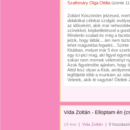
Szathmáry Olga Ottilia
üzente
11
Zoltán! Köszönöm jelzésed, mer
didaktikai célokat szolgál: esély
az idősekért, akik már nehezebb
színekkel, képbeilletéssel a gond
Mindenki szalad és még a faceb
jelzik, hogy látták... ám nem bizt
lehet magunkba fogadni... Szinte 
Klubban, melyet már 5 éve szerk
egy ici-pici mag, aki figyel egym
sokan nem mernek véleményt nyil
Azok figyelmébe ajánlom, hog
Attól lesz olyan a Klub, amilyen
legföljebb több a munkám az oda
Veletek, akik itt vagytok! Ölellek
Vida Zoltán - Elloptam én (
14 éve
|
Vida Zoltán
|
0 hozzászó