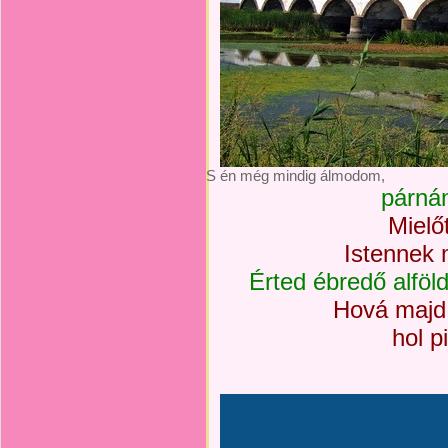
S én még mindig álmodom,
párná
Mielő
Istennek 
Érted ébredő alföl
Hová majd 
hol p