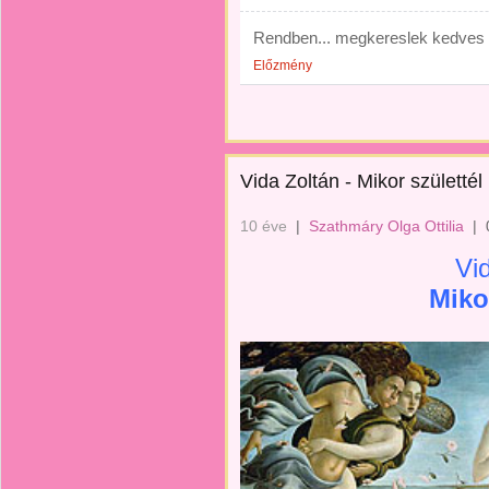
Rendben... megkereslek kedves O
Előzmény
Vida Zoltán - Mikor születtél
10 éve
|
Szathmáry Olga Ottilia
|
Vi
Miko