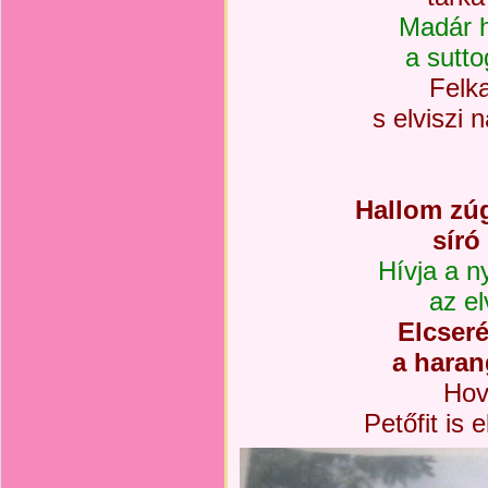
Madár h
a sutto
Felka
s elviszi
Hallom zú
síró
Hívja a n
az el
Elcseré
a haran
Hov
Petőfit is