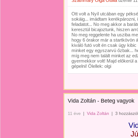
Szathmáry Olga Ottilia
üzente
11
Ott volt a Nyíl utcában egy péksé
sokáig... imádtam kerékpározni,
feladatot... No meg akkor a bará
keresztül bicajoztunk, hiszen arró
No meg reggelente ha usziba men
hogy 6 órakor már a startkövön 
kiváló futó volt én csak úgy kibi
minket egy egyszarvú őzbak... ho
míg meg nem talált minket az edz
gyermekkor volt! Majd előkerül a k
gépelni! Ölellek: olgi
Vida Zoltán - Beteg vagyok
11 éve
|
Vida Zoltán
|
3 hozzászó
Vi
Jú