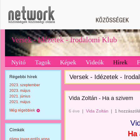
Versek - Idézetek - Irodalomi Klub
Nyitó
Tagok
Képek
Videók
Hírek
Versek - Idézetek - Irodal
Régebbi hírek
2023. szeptember
2023. május
2021. június
Vida Zoltán - Ha a szivem
2021. május
Még régebbiek
6 éve
|
Vida Zoltán
|
1 hozzászól
Vi
Címkék
Ha 
dáma lovag erdős anna