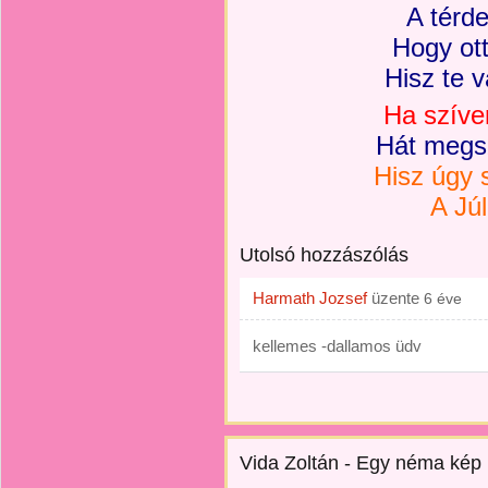
A térd
Hogy ott
Hisz te 
Ha szíve
Hát megsz
Hisz úgy s
A Júl
Utolsó hozzászólás
Harmath Jozsef
üzente
6 éve
kellemes -dallamos üdv
Vida Zoltán - Egy néma kép