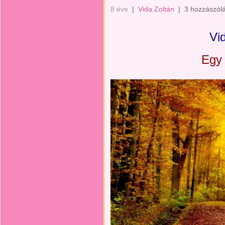
8 éve
|
Vida Zoltán
|
3 hozzászól
Vi
Egy