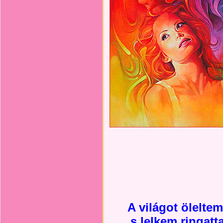
A világot ölelte
s lelkem ringatt