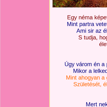
Egy néma képet
Mint partra vete
Ami sir az é
S tudja, h
éle
Úgy várom én a 
Mikor a lelk
Mint ahogyan a 
Születését, é
Mert ne