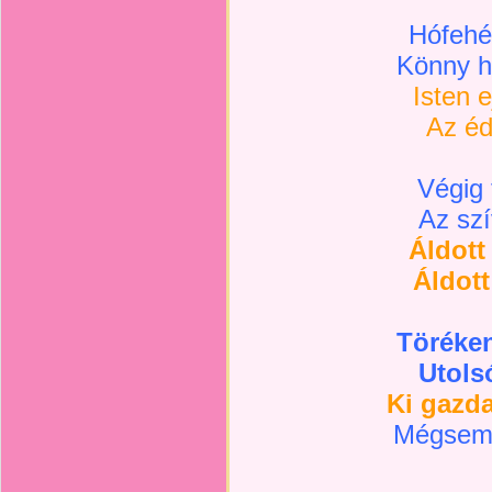
Hófehé
Könny hu
Isten e
Az éd
Végig 
Az szí
Áldott 
Áldott
Töréken
Utols
Ki gazda
Mégsem 