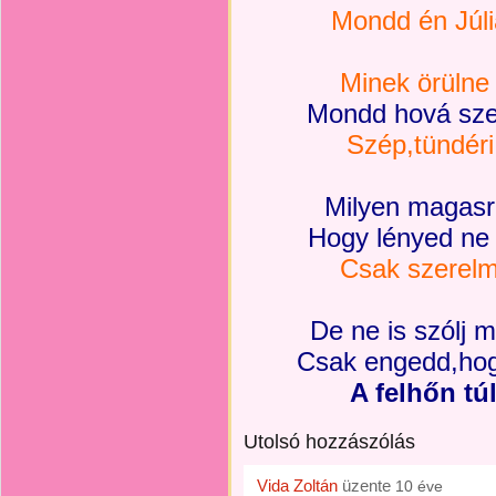
Mondd én Júliá
Minek örülne
Mondd hová sze
Szép,tündéri
Milyen magasr
Hogy lényed ne
Csak szerelm
De ne is szólj 
Csak
engedd,hogy
A felhőn túl
Utolsó hozzászólás
Vida Zoltán
üzente
10 éve