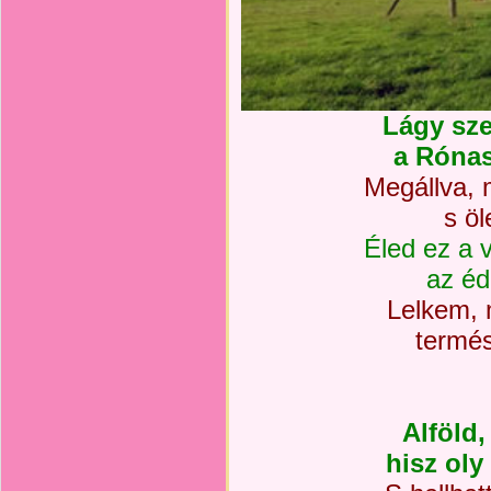
Lágy sze
a Róna
Megállva, 
s öl
Éled ez a v
az éd
Lelkem, 
termés
Alföld,
hisz oly