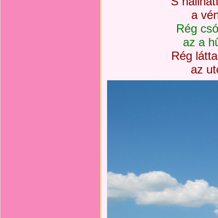
S hallha
a vén
Rég csó
az a hű
Rég látt
az ut