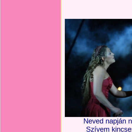
Neved napján n
Szívem kincse