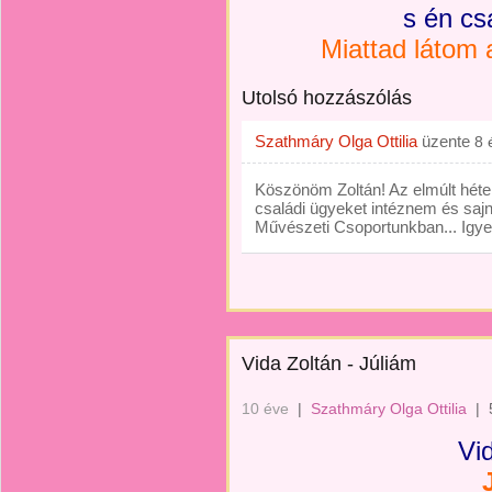
s én cs
Miattad látom a
Utolsó hozzászólás
Szathmáry Olga Ottilia
üzente
8 
Köszönöm Zoltán! Az elmúlt héten
családi ügyeket intéznem és saj
Művészeti Csoportunkban... Igye
Vida Zoltán - Júliám
10 éve
|
Szathmáry Olga Ottilia
|
Vi