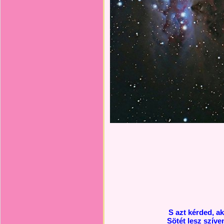
S azt kérded, a
Sötét lesz szí