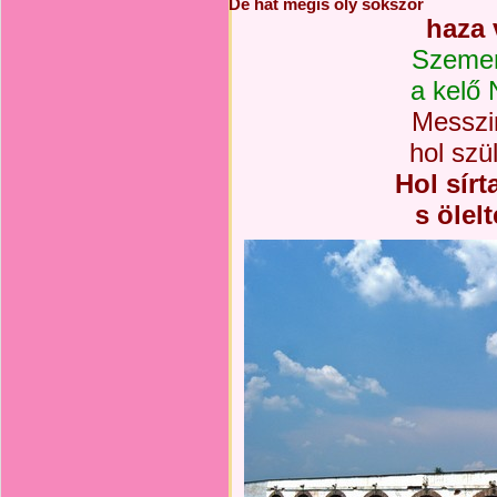
De hát mégis oly sokszor
haza
Szemem
a kelő
Messzir
hol szü
Hol sírt
s ölel