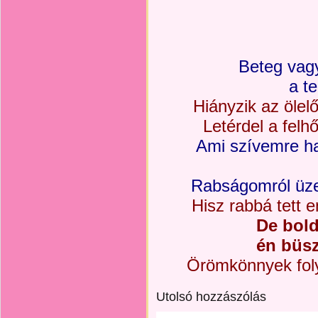
Beteg vag
a t
Hiányzik az ölelő
Letérdel a felh
Ami szívemre haj
Rabságomról üzen
Hisz rabbá tett
De bold
én büsz
Örömkönnyek fol
Utolsó hozzászólás