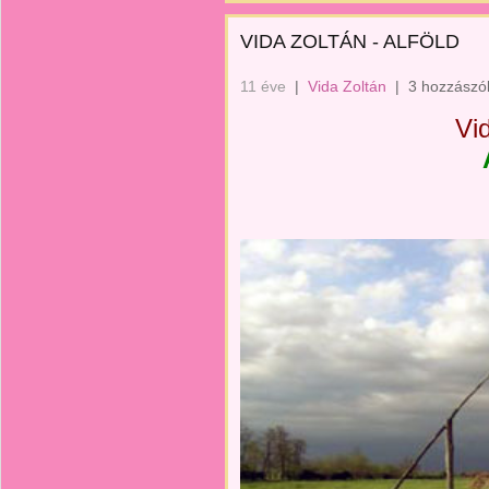
VIDA ZOLTÁN - ALFÖLD
11 éve
|
Vida Zoltán
|
3 hozzászó
Vi