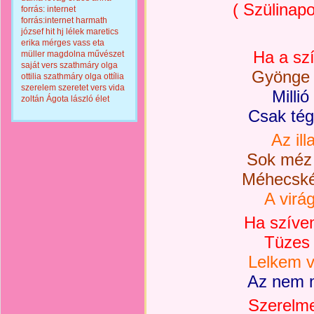
( Szülinap
forrás: internet
forrás:internet
harmath
józsef
hit
hj
lélek
maretics
erika
mérges vass eta
Ha a sz
müller magdolna
művészet
saját vers
szathmáry olga
Gyönge 
ottilia
szathmáry olga ottília
szerelem
szeretet
vers
vida
Millió
zoltán
Ágota lászló
élet
Csak tég
Az ill
Sok méz 
Méhecské
A virá
Ha szíve
Tüzes 
Lelkem v
Az nem m
Szerelme