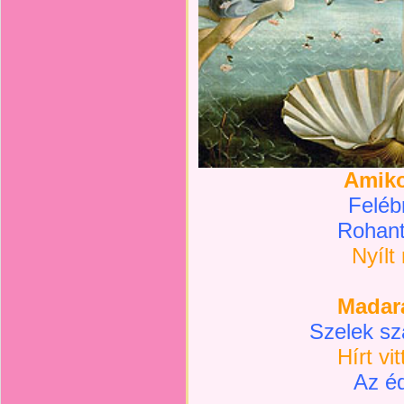
Amiko
Felébr
Rohant
Nyílt 
Madara
Szelek sz
Hírt vi
Az é