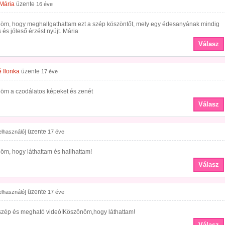
Mária
üzente
16 éve
öm, hogy meghallgathattam ezt a szép köszöntőt, mely egy édesanyának mindig
s és jóleső érzést nyújt. Mária
Válasz
 Ilonka
üzente
17 éve
öm a czodálatos képeket és zenét
Válasz
üzente
felhasználó]
17 éve
öm, hogy láthattam és hallhattam!
Válasz
üzente
felhasználó]
17 éve
zép és megható videó!Köszönöm,hogy láthattam!
Válasz