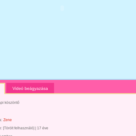
Videó beágyazása
pi köszöntő
a:
Zene
te:
[Törölt felhasználó]
|
17 éve