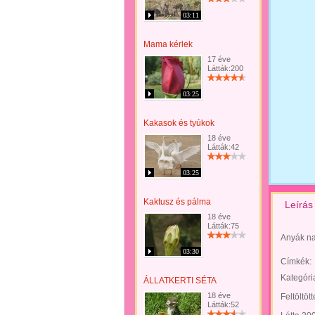
03:11
Mama kérlek
17 éve
Látták:200
03:25
Kakasok és tyúkok
18 éve
Látták:42
03:25
Kaktusz és pálma
Leírás
18 éve
Látták:75
Anyák na
03:30
Címkék:
Kategóri
ÁLLATKERTI SÉTA
18 éve
Feltöltöt
Látták:52