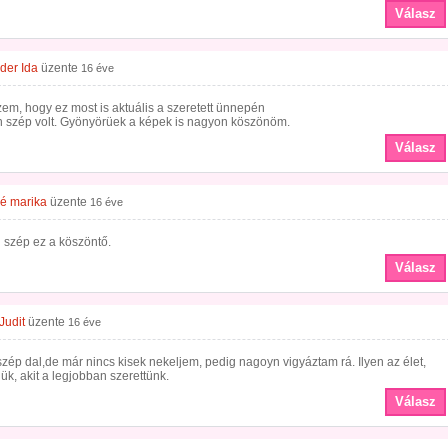
Válasz
der Ida
üzente
16 éve
zem, hogy ez most is aktuális a szeretett ünnepén
 szép volt. Gyönyörüek a képek is nagyon köszönöm.
Válasz
é marika
üzente
16 éve
 szép ez a köszöntő.
Válasz
Judit
üzente
16 éve
ép dal,de már nincs kisek nekeljem, pedig nagoyn vigyáztam rá. Ilyen az élet,
jük, akit a legjobban szerettünk.
Válasz