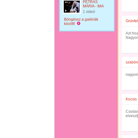
PETRÁS
MÁRIA - IMA
1 videó
Böngéssz a galériák
Grünfel
között!
Azt his
Nagyon
szabón
nagyon
Kocsis 
Csodasz
elveszt