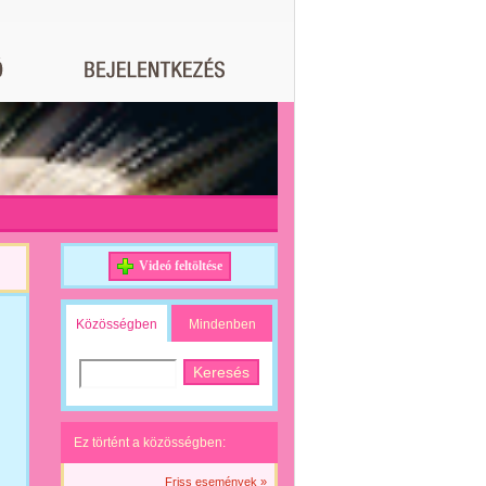
Videó feltöltése
Közösségben
Mindenben
Ez történt a közösségben:
Friss események »