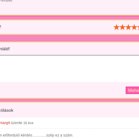
0 ember.
!
táld!
ólások
margit
üzente
16 éve
 előforduló kérdés...............szép ez a szám.