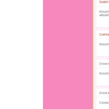
Szabó 
Köszön
aktuáli
Csehné
Köszön
[Törölt 
Köszön
[Törölt 
Csodas