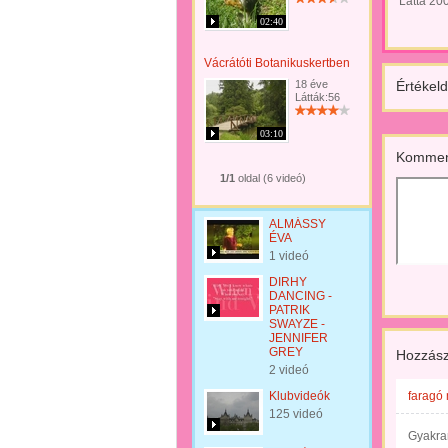
Látta 20
02:40
Vácrátóti Botanikuskertben
18 éve
Értékeld
Látták:56
03:10
Kommen
1/1
oldal (6 videó)
ALMÁSSY
ÉVA
1 videó
DIRHY
DANCING -
PATRIK
SWAYZE -
JENNIFER
GREY
Hozzász
2 videó
Klubvideók
faragó 
125 videó
Gyakran