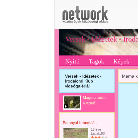
Versek - Idézetek - Iro
Nyitó
Tagok
Képek
Versek - Idézetek -
Mama k
Irodalomi Klub
videógalériái
Magoca videoi
6 videó
Baranyai kirándulás
17 éve
Látták:93