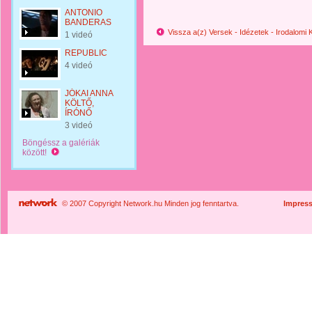
ANTONIO
BANDERAS
Vissza a(z) Versek - Idézetek - Irodalomi
1 videó
REPUBLIC
4 videó
JÓKAI ANNA
KÖLTŐ,
ÍRÓNŐ
3 videó
Böngéssz a galériák
között!
© 2007 Copyright Network.hu Minden jog fenntartva.
Impres