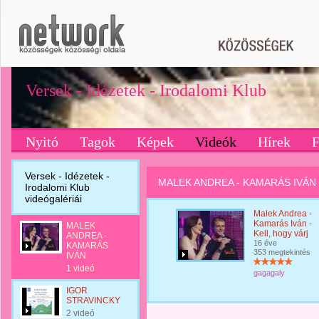
Versek - Idézetek - Irodalomi Klub
Nyitó
Tagok
Képek
Videók
Hírek
Versek - Idézetek -
MALEK ANDREA - KAMARÁS IVÁN
Irodalomi Klub
videógalériái
Malek Andrea -
Kamarás Iván -
MALEK
Kell, hogy várj
ANDREA -
16 éve
KAMARÁS
353 megtekintés
IVÁN
1 videó
gagagaly
IGOR
STRAVINCKY
2 videó