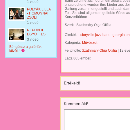
Band zeichnet sich durch ein auswärtige
1 videó
entsprechend wurden ihre Lieder aus den 
Gattung zusammengestellt und auch dami
POLYÁK LILLA
Zeit. Sie sind allgemein geliebte Gäste a
- HOMONNAI
Konzertbühne
ZSOLT
1 videó
Szerk.: Szathmáry Olga Ottília
REPUBLIC
EGYÜTTES
Címkék:
storyville jazz band- georgia o
3 videó
Kategória:
Művészet
Böngéssz a galériák
Feltöltötte:
Szathmáry Olga Ottilia
|
13 év
között!
Látta 805 ember.
Értékeld!
Kommentáld!