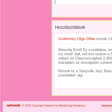
Hozzászólások
Szathmáry Olga Ottilia
üzente
13
Weszely Ernő! Ez csodálatos, i
my mind" dalt, két éve nyáron a 
voltam és Olaszországban 2.300 k
maradtam az országúton suhanó a
Remek ez a Storyville Jazz Ban
szeretettel: olgi
© 2007 Copyright Network.hu Minden jog fenntartva.
Impres