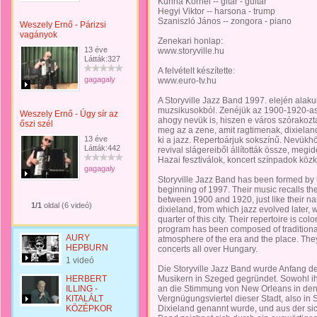
Kurina Kornél -- gitár - guitar
Hegyi Viktor -- harsona - trump
Szaniszló János -- zongora - piano
Weszely Ernő - Párizsi
vagányok
Zenekari honlap:
13 éve
www.storyville.hu
Látták:327
A felvételt készítette:
gagagaly
www.euro-tv.hu
A Storyville Jazz Band 1997. elején alaku
muzsikusokból. Zenéjük az 1900-1920-as 
Weszely Ernő - Úgy sír az
ahogy nevük is, hiszen e város szórakozt
őszi szél
meg az a zene, amit ragtimenak, dixielan
13 éve
ki a jazz. Repertoárjuk sokszínű. Nevükhö
Látták:442
revival slágereiből állították össze, megid
Hazai fesztiválok, koncert színpadok köz
gagagaly
Storyville Jazz Band has been formed by 
beginning of 1997. Their music recalls t
between 1900 and 1920, just like their n
1/1
oldal (6 videó)
dixieland, from which jazz evolved later, 
quarter of this city. Their repertoire is col
program has been composed of traditional a
AURY
atmosphere of the era and the place. They
HEPBURN
concerts all over Hungary.
1 videó
Die Storyville Jazz Band wurde Anfang de
HERBERT
Musikern in Szeged gegründet. Sowohl ih
ILLING -
an die Stimmung von New Orleans in den
KITALÁLT
Vergnügungsviertel dieser Stadt, also in S
KÖZÉPKOR
Dixieland genannt wurde, und aus der sic