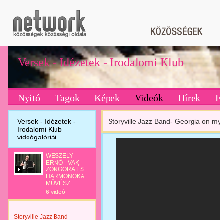
Versek - Idézetek - Irodalomi Klub
Nyitó
Tagok
Képek
Videók
Hírek
Versek - Idézetek -
Storyville Jazz Band- Georgia on m
Irodalomi Klub
videógalériái
WESZELY
ERNŐ - VAK
ZONGORA ÉS
HARMONOKA
MŰVÉSZ
6 videó
Storyville Jazz Band-