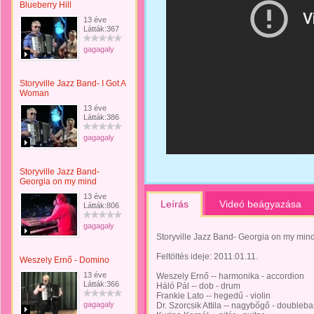
Blueberry Hill
13 éve
Látták:367
gagagaly
Storyville Jazz Band- I Got A
Woman
13 éve
Látták:386
gagagaly
Storyville Jazz Band-
Georgia on my mind
13 éve
Leírás
Videó beágyazása
Látták:806
gagagaly
Storyville Jazz Band- Georgia on my min
Feltöltés ideje: 2011.01.11.
Weszely Ernő - Domino
13 éve
Weszely Ernő -- harmonika - accordion
Látták:366
Háló Pál -- dob - drum
Frankie Lato -- hegedű - violin
gagagaly
Dr. Szorcsik Attila -- nagybőgő - doubleb