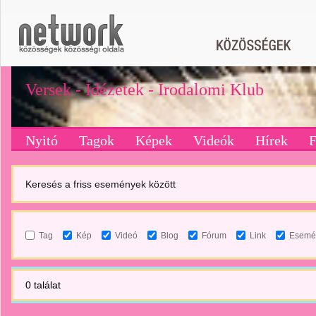
Versek - Idézetek - Irodalomi Klub
Nyitó
Tagok
Képek
Videók
Hírek
Keresés a friss események között
Tag
Kép
Videó
Blog
Fórum
Link
Esemé
0 találat