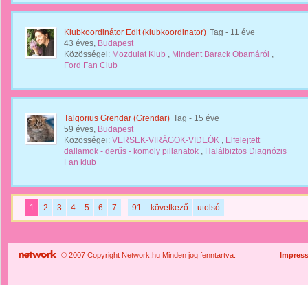
Klubkoordinátor Edit (klubkoordinator)
Tag
- 11 éve
43 éves,
Budapest
Közösségei:
Mozdulat Klub
,
Mindent Barack Obamáról
,
Ford Fan Club
Talgorius Grendar (Grendar)
Tag
- 15 éve
59 éves,
Budapest
Közösségei:
VERSEK-VIRÁGOK-VIDEÓK
,
Elfelejtett
dallamok - derűs - komoly pillanatok
,
Halálbiztos Diagnózis
Fan klub
1
2
3
4
5
6
7
...
91
következő
utolsó
© 2007 Copyright Network.hu Minden jog fenntartva.
Impres