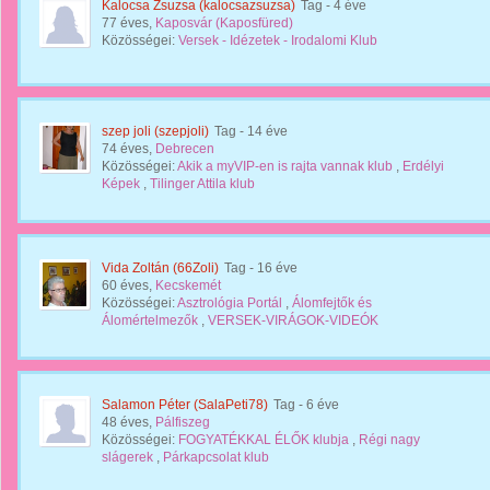
Kalocsa Zsuzsa (kalocsazsuzsa)
Tag
- 4 éve
77 éves,
Kaposvár (Kaposfüred)
Közösségei:
Versek - Idézetek - Irodalomi Klub
szep joli (szepjoli)
Tag
- 14 éve
74 éves,
Debrecen
Közösségei:
Akik a myVIP-en is rajta vannak klub
,
Erdélyi
Képek
,
Tilinger Attila klub
Vida Zoltán (66Zoli)
Tag
- 16 éve
60 éves,
Kecskemét
Közösségei:
Asztrológia Portál
,
Álomfejtők és
Álomértelmezők
,
VERSEK-VIRÁGOK-VIDEÓK
Salamon Péter (SalaPeti78)
Tag
- 6 éve
48 éves,
Pálfiszeg
Közösségei:
FOGYATÉKKAL ÉLŐK klubja
,
Régi nagy
slágerek
,
Párkapcsolat klub