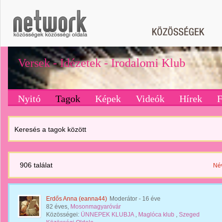
Versek - Idézetek - Irodalomi Klub
Nyitó
Tagok
Képek
Videók
Hírek
Keresés a tagok között
906 találat
Né
Erdős Anna (eanna44)
Moderátor
- 16 éve
82 éves,
Mosonmagyaróvár
Közösségei:
ÜNNEPEK KLUBJA
,
Maglóca klub
,
Szeged