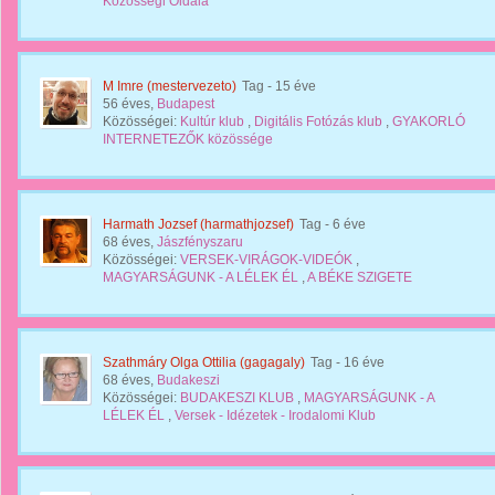
Közösségi Oldala
M Imre (mestervezeto)
Tag
- 15 éve
56 éves,
Budapest
Közösségei:
Kultúr klub
,
Digitális Fotózás klub
,
GYAKORLÓ
INTERNETEZŐK közössége
Harmath Jozsef (harmathjozsef)
Tag
- 6 éve
68 éves,
Jászfényszaru
Közösségei:
VERSEK-VIRÁGOK-VIDEÓK
,
MAGYARSÁGUNK - A LÉLEK ÉL
,
A BÉKE SZIGETE
Szathmáry Olga Ottilia (gagagaly)
Tag
- 16 éve
68 éves,
Budakeszi
Közösségei:
BUDAKESZI KLUB
,
MAGYARSÁGUNK - A
LÉLEK ÉL
,
Versek - Idézetek - Irodalomi Klub