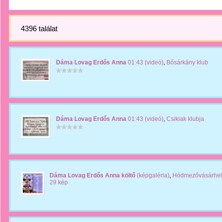
4396 találat
Dáma Lovag Erdős Anna
01:43 (videó)
,
Bősárkány klub
Dáma Lovag Erdős Anna
01:43 (videó)
,
Csikiak klubja
Dáma Lovag Erdős Anna költő
(képgaléria)
,
Hódmezővásárhel
29 kép