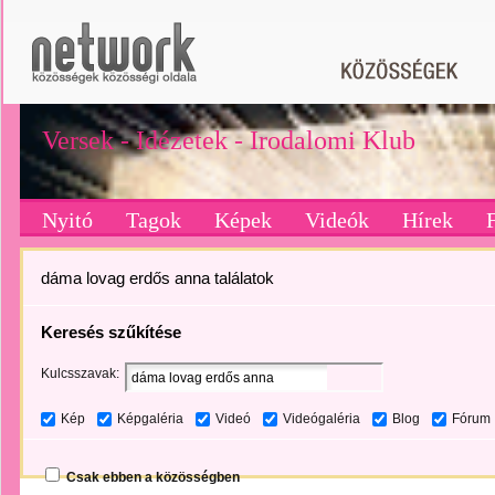
Versek - Idézetek - Irodalomi Klub
Nyitó
Tagok
Képek
Videók
Hírek
dáma lovag erdős anna találatok
Keresés szűkítése
Kulcsszavak:
Kép
Képgaléria
Videó
Videógaléria
Blog
Fórum
Csak ebben a közösségben