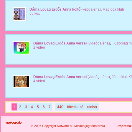
Dáma Lovag Erdős Anna költő
(képgaléria)
,
Maglóca klub
55 kép
Dáma Lovag Erdős Anna versei
(videógaléria)
,
...Csomag me
2 videó
Dáma Lovag Erdős Anna versei
(videógaléria)
,
Jóbarátok K
4 videó
1
2
3
4
5
6
7
...
440
következő
utolsó
© 2007 Copyright Network.hu Minden jog fenntartva.
Impress