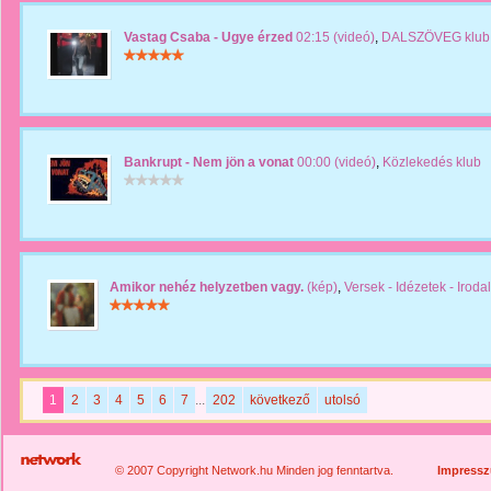
Vastag Csaba - Ugye érzed
02:15 (videó)
,
DALSZÖVEG klub
Bankrupt - Nem jön a vonat
00:00 (videó)
,
Közlekedés klub
Amikor nehéz helyzetben vagy.
(kép)
,
Versek - Idézetek - Iroda
1
2
3
4
5
6
7
...
202
következő
utolsó
© 2007 Copyright Network.hu Minden jog fenntartva.
Impress