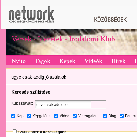
Versek - Idézetek - Irodalomi Klub
Nyitó
Tagok
Képek
Videók
Hírek
ugye csak addig jó találatok
Keresés szűkítése
Kulcsszavak:
Kép
Képgaléria
Videó
Videógaléria
Blog
Fórum
Csak ebben a közösségben