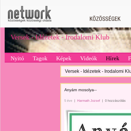
Versek - Idézetek - Irodalomi Klub
Nyitó
Tagok
Képek
Videók
Hírek
Versek - Idézetek - Irodalomi Klu
Anyám mosolya--
5 éve
|
Harmath Jozsef
|
0 hozzászólás