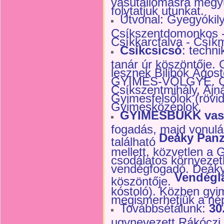
folytatjuk utunkat.
Útvonal: Gyegyókil
Csíkszentdomonkos -
Csíkkarcfalva - Csík
Csíkcsicsó
: techn
tanár úr köszöntője.
lesznek Bilibók Ágos
GYIMES-VÖLGYE. Cs
Csíkszentmihály, Ajn
Gyimesfelsőlok (rövid
Gyimesközéplok.
GYIMESBÜKK
vas
fogadás, majd vonulá
Deáky Panz
található
mellett, közvetlen a 
csodálatos környezet
vendégfogadó. Deáky 
Vendégl
köszöntője.
kóstoló). Közben gyi
megismerhetjük a népv
Továbbsétálunk:
30
ugynevezett Rákóczi 