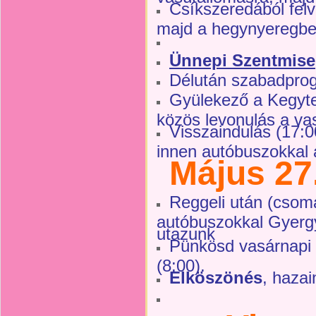
Csíkszeredából fe
majd a hegynyeregbe
Ünnepi Szentmise
Délután szabadpro
Gyülekező a Kegyte
közös levonulás a va
Visszaindulás (17:
innen autóbuszokkal 
Május 27
Reggeli után (csom
autóbuszokkal Gyergy
utazunk
Pünkösd vasárnapi
(8:00).
Elköszönés
, hazai