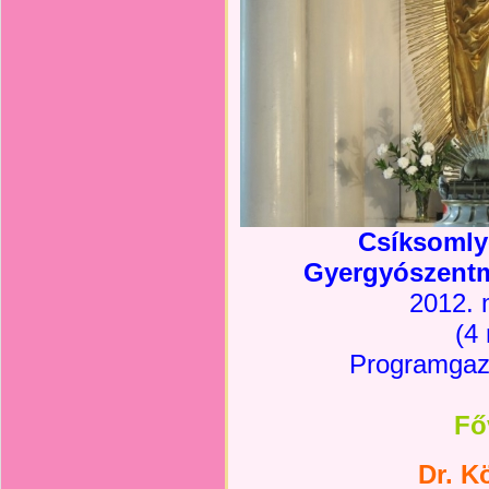
Csíksomlyó
Gyergyószentm
2012. 
(4 
Programgazd
Fő
Dr. K