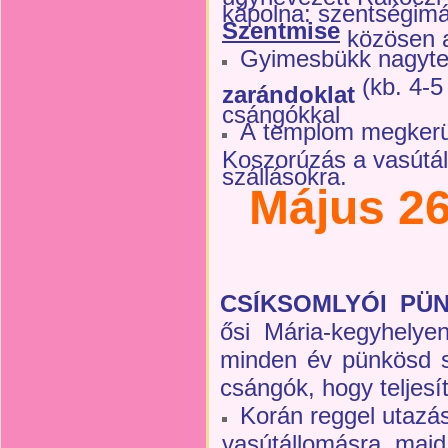
kápolna: szentségimá
Szentmise
közösen a
Gyimesbükk nagyt
(kb. 4-5
zarándoklat
csángókkal
A templom megkerü
Koszorúzás a vasútá
szállásokra.
Május 26
CSÍKSOMLYÓI PÜ
ősi Mária-kegyhelye
minden év pünkösd s
csángók, hogy teljesí
Korán reggel utazá
vasútállomásra, majd