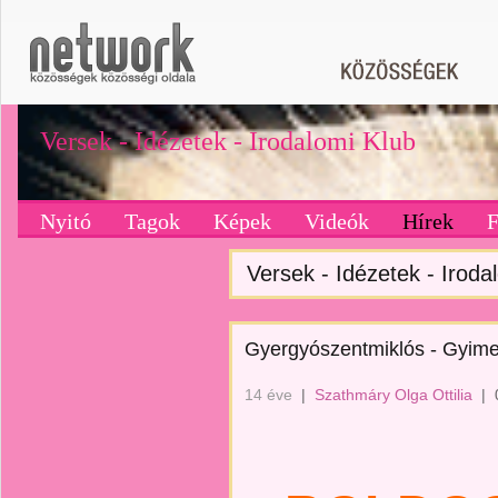
Versek - Idézetek - Irodalomi Klub
Nyitó
Tagok
Képek
Videók
Hírek
Versek - Idézetek - Irodal
Gyergyószentmiklós - Gyime
14 éve
|
Szathmáry Olga Ottilia
|