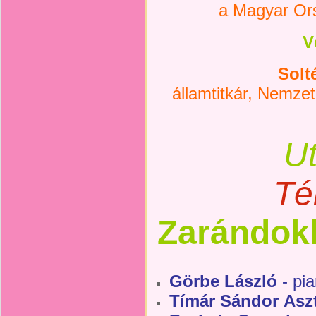
a Magyar Ors
V
Solt
államtitkár, Nemzet
U
Té
Zarándokl
Görbe László
- pia
Tímár Sándor
Asz