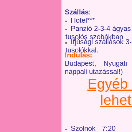
Szállás
:
Hotel***
Panzió 2-3-4 ágyas 
tusolós szobákban
Ifjúsági szállások 
tusolókkal.
Indulás:
Budapest, Nyugati
nappali utazással!)
Egyéb f
lehe
Szolnok - 7:20