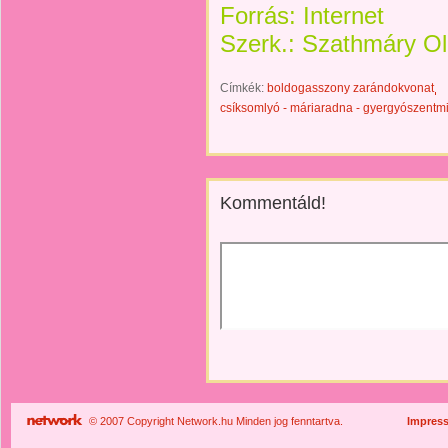
Forrás: Internet
Szerk.: Szathmáry Olg
Címkék:
boldogasszony zarándokvonat
csíksomlyó - máriaradna - gyergyószentm
Kommentáld!
© 2007 Copyright Network.hu Minden jog fenntartva.
Impres