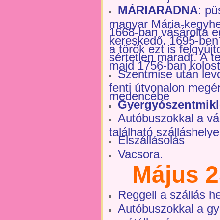
MÁRIARADNA
: p
magyar Mária-kegyhe
1668-ban vásárolta e
kereskedő. 1695-ben 
a török ezt is felgyúj
sértetlen maradt. A t
majd 1756-ban kolosto
Szentmise után lev
fenti útvonalon megé
medencébe
Gyergyószentmikl
Autóbuszokkal a vá
található szálláshel
Elszállásolás
Vacsora.
Május 2
Reggeli a szállás h
Autóbuszokkal a gy
vasútállomásra megyü