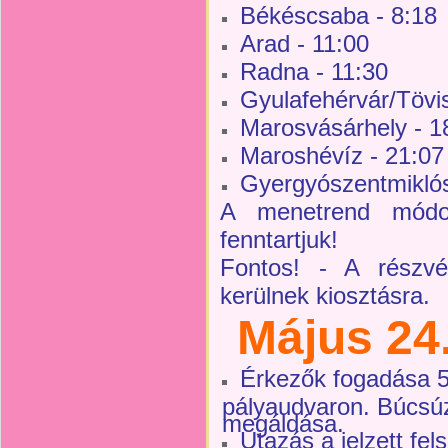
Békéscsaba - 8:18
Arad - 11:00
Radna - 11:30
Gyulafehérvár/Tövi
Marosvásárhely - 1
Maroshévíz - 21:07
Gyergyószentmiklós
A menetrend módosu
fenntartjuk!
Fontos! - A részvét
kerülnek kiosztásra.
Május 24.
Érkezők fogadása 5:
pályaudvaron. Búcsú
megáldása.
Utazás a jelzett fel