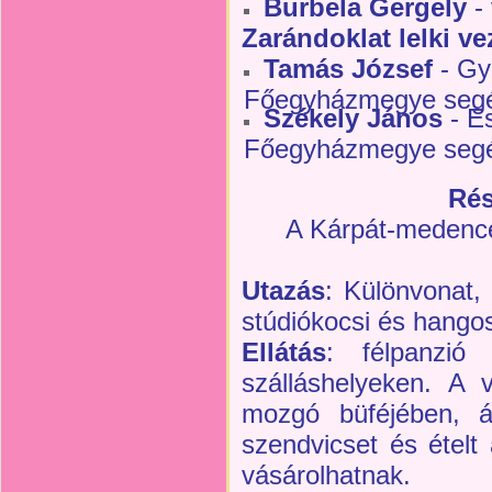
Burbela Gergely
- 
Zarándoklat lelki ve
Tamás József
- Gy
Főegyházmegye seg
Székely János
- E
Főegyházmegye seg
Rés
A Kárpát-medence
Utazás
: Különvonat,
stúdiókocsi és hangos
Ellátás
: félpanzió
szálláshelyeken. A 
mozgó büféjében, ás
szendvicset és ételt 
vásárolhatnak.