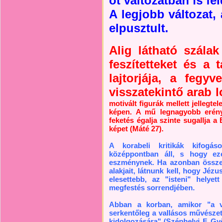
öt változatban is fe
A legjobb változat, 
elpusztult.
Alig látható szálak
feszítetteket és a
lajtorjája, a fegy
visszatekintő arab l
motivált figurák mellett jellegte
képen. A mű legnagyobb erénye
feketés égalja szinte sugallja a 
képet (Máté 27).
A korabeli kritikák kifogá
középpontban áll, s hogy ez
eszménynek. Ha azonban összeh
alakjait, látnunk kell, hogy Jéz
elesettebb, az "isteni" hely
megfestés sorrendjében.
Abban a korban, amikor "a va
serkentőleg a vallásos művészet
kidolgozására" (Széphelyi F. Gy