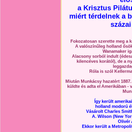
a Krisztus Pilátu
miért térdelnek a 
százai
Fokozatosan szerette meg a kép
A valószínűleg holland ősö
Wanamaker iga
Alacsony sorból indult (édes
kilencéves korától), de a 
leggazda
Róla is szól Kellerm
Miután Munkácsy hazatért 1887.
küldte és adta el Amerikában -
Munk
Így került amerika
holland modorú él
Vásárolt Charles Smith
A. Wilson (New York
Olivér
Ekkor került a Metropol