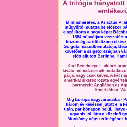
A trilógia hányatott
emlékez
Mint ismeretes, a Krisztus Pilá
műgyűjtő mutatta be először pár
elszállította a nagy képet Bécsbe
1884 húsvétjára visszatért a
közönség az időközben elkészü
Golgota másodbemutatója, Bécsbe
követően a szigetországban vánd
előtt eljutott Berlinbe, Ha
Karl Sedelmeyer - akinek arc
kiváló menedzsernek mutatkozot
párja, vagy csak kevés. A két na
amerikai sikersorozata egyértel
partnereit: Angliában az Ag
Amerikában, Wan
Míg Európa nagyvárosaiba - Pár
három év késéssel jutott el a 
után, pár hónapon belül, illetve
ugyanis jól látta a közelgő g
Munkácsy népszerűségének ha