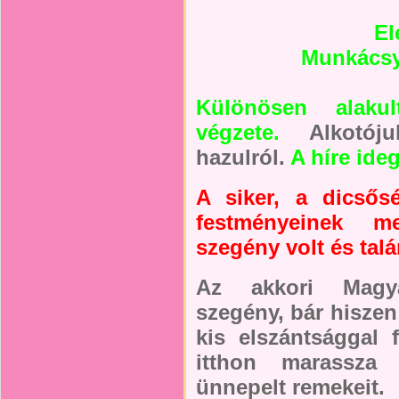
El
Munkácsy
Különösen alaku
végzete.
Alkotóju
hazulról.
A híre ide
A siker, a dicsős
festményeinek me
szegény volt és talá
Az akkori Magya
szegény, bár hiszen
kis elszántsággal 
itthon marassza 
ünnepelt remekeit.