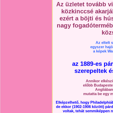
Az üzletet tovább 
közkinccsé akarjá
ezért a böjti és h
nagy fogadótermébe
köz
Az eltelt 
egyszer hajó
a képek Wa
az 1889-es pár
szerepeltek é
Annikor elkészü
előbb Budapeste
Angliában
mutatta be egy 
Elképzelhető, hogy Philadelphiá
de ekkor (1902-1906 között) pá
voltak, tehát semmiképpen ne