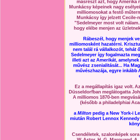
másrészt azt, hogy Amerika m
Munkácsy képeinek nagy esélyei 
milliomosokat a festő műterm
Munkácsy így jelzett Cecile-n
"Sedelmeyer most volt nálam..
hogy elébe menjen az üzletnek
Rábeszél, hogy menjek vel
milliomosként hazatérni. Kriszt
nem talál rá vállalkozót, tehá
Sedelmeyer így fogalmazta meg a
illeti azt az Amerikát, amelyne
művész zsenialitását... Ha Mag
művészhazája, egyre inkább 
Ez a megállapítás igaz volt. A
Düsseldorfban meglátogatta John 
A milliomos 1870-ben megvásár
(később a philadelphiai Acad
a
Milton
pedig a New York-i Len
miután Robert Lennox Kennedy m
köny
Csendéletek, szalonképek sora 
W. Astor, H. G. Marquand, A. 