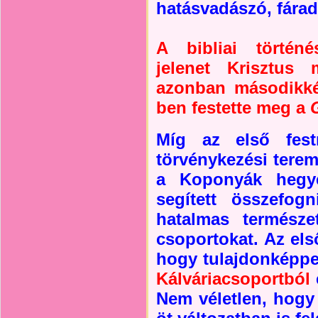
hatásvadászó, fárad
A bibliai történ
jelenet Krisztus 
azonban másodikkén
ben festette meg a
Míg az első fest
törvénykezési terem
a Koponyák hegye
segített összefog
hatalmas természe
csoportokat. Az első
hogy tulajdonképpen
Kálváriacsoportból
Nem véletlen, hog