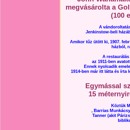
megvásárolta a Golg
(100 e
A vándoroltatá
Jenkinstow-beli házáb
Amikor tűz ütött ki, 1907. feb
házból, 
A restaurálás
az 1911-ben avatot
Ennek nyolcadik emelet
1914-ben már itt látta és írta
Egymással s
15 méternyir
Köztük M
, Barrias Munkácsy
Tanner (akit Páriz
biblik