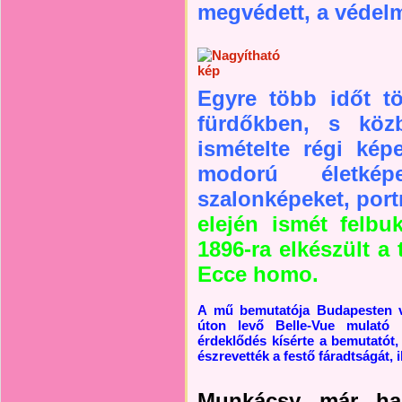
megvédett, a védelm
Egyre több időt töl
fürdőkben, s köz
ismételte régi képe
modorú életképe
szalonképeket, portr
elején ismét felbu
1896-ra elkészült a 
Ecce homo.
A mű bemutatója Budapesten v
úton levő Belle-Vue mulató 
érdeklődés kísérte a bemutatót,
észrevették a festő fáradtságát, i
Munkácsy már haz