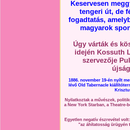
Keservesen meggy
tengeri út, de 
fogadtatás, amelyb
magyarok spon
Úgy várták és kö
idején Kossuth 
szervezője Pul
újság
1886. november 19-én nyílt me
lévő Old Tabernacle kiállítóte
Krisztus
Nyilatkoztak a művészek, politi
a New York Starban, a Theatre-b
Egyetlen negatív észrevétel vol
"az áhítatosság ürügyén 