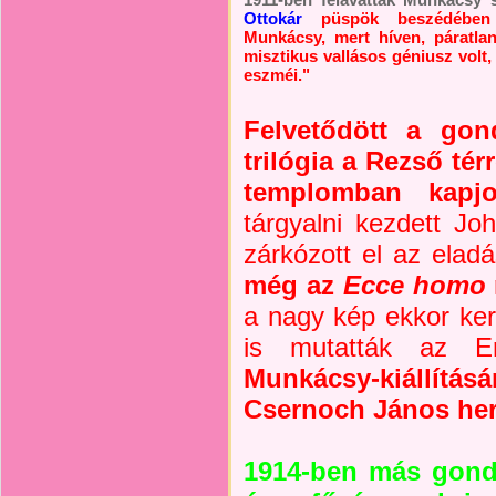
Ottokár
püspök beszédében 
Munkácsy, mert híven, páratlan
misztikus vallásos géniusz volt,
eszméi."
Felvetődött a gon
trilógia a Rezső tér
templomban kapj
tárgyalni kezdett J
zárkózott el az eladás
még az
Ecce homo
a nagy kép ekkor ker
is mutatták az 
Munkácsy-kiállítás
Csernoch János her
1914-ben más gond