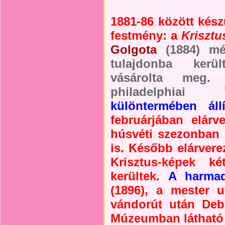
1881-86 között készü
festmény: a
Krisztu
Golgota
(1884) még
tulajdonba ker
vásárolta meg.
philadelphia
különtermében állí
februárjában elárve
húsvéti szezonban 
is. Később elárvere
Krisztus-képek k
kerültek.
A harma
(1896),
a mester u
vándorút után Debr
Múzeumban látható 