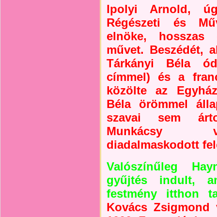
Ipolyi Arnold, 
Régészeti és Művé
elnöke, hosszas 
művet. Beszédét, a
Tárkányi Béla ód
címmel) és a franci
közölte az Egyhá
Béla örömmel álla
szavai sem árt
Munkácsy va
diadalmaskodott fel
Valószínűleg Hay
gyűjtés indult, 
festmény itthon ta
Kovács Zsigmond 