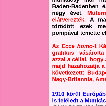
Baden-Badenben é
négy évet.
Műter
elárverezték.
A mag
törődött ezek me
pompával temette el
Az
Ecce homo
-t K
grafikus vásárolt
azzal a céllal, hog
majd hazahozatja a
következett: Budap
Nagy-Britannia, Ame
1910 körül Európá
is feléledt a Munkác
1911-ben felavatták Munkácsy 