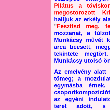
Pilátus a tövisko
megostorozott Kri
halljuk az erkély al
"
Feszítsd meg, f
mozzanat, a túlzot
Munkácsy művét kri
arca beesett, meg
tekintete megtör
Munkácsy utolsó öna
Az emelvény alatt
tömeg; a mozdula
egymásba érnek.
csoportkompozíció
az egyéni indulat
teret adott, s