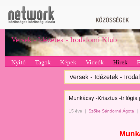
Versek - Idézetek - Irodalomi Klub
Nyitó
Tagok
Képek
Videók
Hírek
Versek - Idézetek - Irodal
Munkácsy -Krisztus -trilógia 
15 éve
|
Szőke Sándorné Ágota
|
Munká