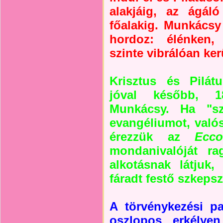
alakjáig, az ágáló
főalakig. Munkácsy 
hordoz: élénken, 
szinte vibrálóan kerü
Krisztus és Pilát
jóval később, 1
Munkácsy. Ha "sz
evangéliumot, való
érezzük az
Ecc
mondanivalóját ra
alkotásnak látjuk,
fáradt festő szkeps
A törvénykezési p
oszlopos erkélyen