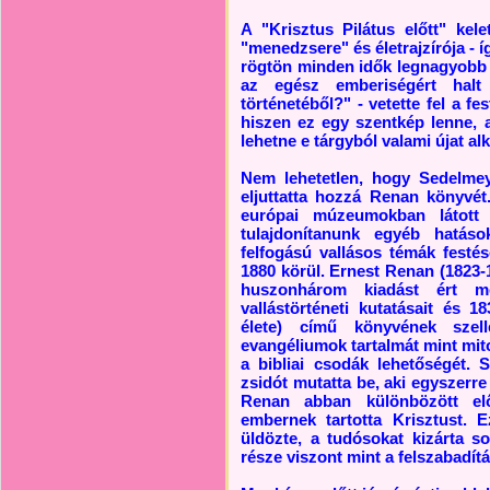
A "Krisztus Pilátus előtt" ke
"menedzsere" és életrajzírója - 
rögtön minden idők legnagyobb vé
az egész emberiségért halt
történetéből?" - vetette fel a 
hiszen ez egy szentkép lenne, 
lehetne e tárgyból valami újat al
Nem lehetetlen, hogy Sedelmeye
eljuttatta hozzá Renan könyvét
európai múzeumokban látott a
tulajdonítanunk egyéb hatás
felfogású vallásos témák festés
1880 körül. Ernest Renan (1823-
huszonhárom kiadást ért m
vallástörténeti kutatásait és 
élete) című könyvének szell
evangéliumok tartalmát mint mito
a bibliai csodák lehetőségét. S
zsidót mutatta be, aki egyszerre
Renan abban különbözött előd
embernek tartotta Krisztust. E
üldözte, a tudósokat kizárta 
része viszont mint a felszabadítá