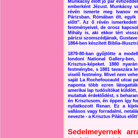
Munkácsy előtt jó pár évtizeddel
emberként Jézust. Munkácsy va
révén ismerte meg Ivanov műv
Párizsban, Rómában élt, egyik
előtt". Az ő révén ismerkede
festményeivel, de orosz kapcsol
Mihály is, aki ekkor tért vis
párizsi szomszédjának, Gustave 
1864-ben készített Biblia-illusztr
1879-80-ban gyűjtötte a model
londoni National Gallery-ben
Krisztus-képeket. 1880 nyará
festménybe, s 1881 tavaszára let
viselő festmény. Mivel nem vehet
saját La Rochefoucauld utcai pal
naponta több ezren látogatták
amerikai lap tudósítókat küldött
mutattak érdeklődést, s beharang
én Krisztusom, én éppen így fogt
nyilatkozott Renan. Ez a kijel
vallásos vagy forradalmi, netalá
nevezte - a Krisztus Pilátus előtt
Sedelmeyernek arr