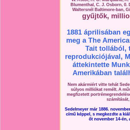
Blumenthal, C. J. Osborn, 0. 
Waltersnél Baltimore-ban, G
gyűjtők, mill
1881 áprilisában e
meg a The American
Tait tollából,
reprodukciójával, M
áttekintette Munká
Amerikában talál
Nem akármiért vitte tehát Sede
súlyos milliókat remélt. A mű
megfizetett portrémegrendelése
számítását
Sedelmeyer már 1886. november e
című képpel, s megkezdte a kiál
őt november 14-én,