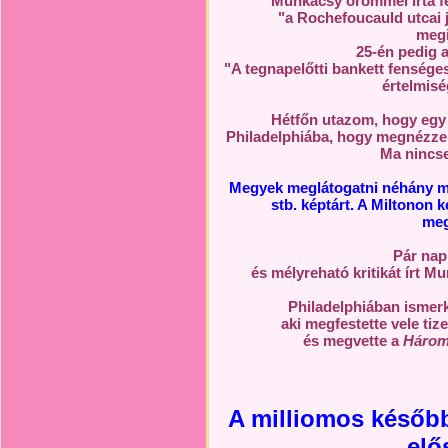
Munkácsy örömmel írta f
"a Rochefoucauld utcai
megi
25-én pedig 
"A tegnapelőtti bankett fensége
értelmisé
Hétfőn utazom, hogy egy 
Philadelphiába, hogy megnézze
Ma nincse
Megyek meglátogatni néhány ma
stb. képtárt. A Miltonon
meg
Pár nap
és mélyreható kritikát írt 
Philadelphiában ismer
aki megfestette vele ti
és megvette a
Három
A milliomos későb
elő