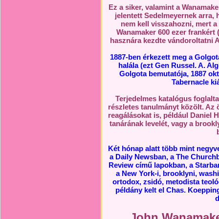
Ez a siker, valamint a Wanamakerr
jelentett Sedelmeyernek arra, 
nem kell visszahozni, mert a
Wanamaker 600 ezer frankért (
hasznára kezdte vándoroltatni A
1887-ben érkezett meg a Golgota
halála (ezt Gen Russel. A. Alg
Golgota bemutatója, 1887 ok
Tabernacle kiá
Terjedelmes katalógus foglalta
részletes tanulmányt közölt. Az 
reagálásokat is, például Daniel
tanárának levelét, vagy a brook
Két hónap alatt több mint negyv
a Daily Newsban, a The Churchb
Review című lapokban, a Starban
a New York-i, brooklyni, washi
ortodox, zsidó, metodista teol
példány kelt el Chas. Koeppin
d
John Wanamaker