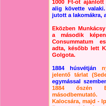
1000 Ft-ot ajánlott
alig követte valak
jutott a lakomákra,
Eközben Munkácsy 
a második képen
Consummatum est 
adta, később lett K
Golgota.
1884 húsvétján
n
jelentő tárlat (Se
egymással szemben 
1884 őszén B
másodbemutató
Kalocsára, majd - Ip