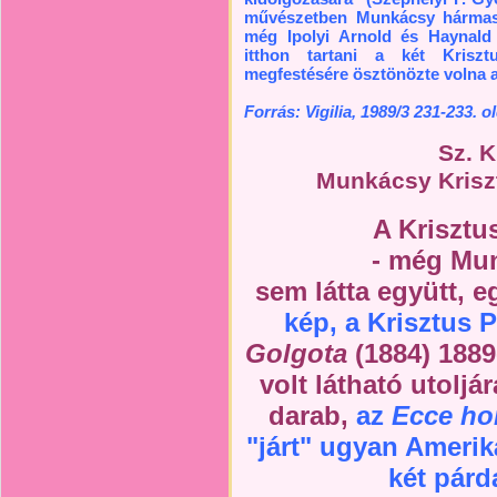
művészetben Munkácsy hármas
még Ipolyi Arnold és Haynald 
itthon tartani a két Krisz
megfestésére ösztönözte volna a 
Forrás: Vigilia, 1989/3 231-233. o
Sz. K
Munkácsy Krisz
A Krisztus
- még Mun
sem látta együtt, 
kép, a Krisztus P
Golgota
(1884) 1889-
volt látható utolj
darab,
az
Ecce h
"járt" ugyan Amerik
két párd