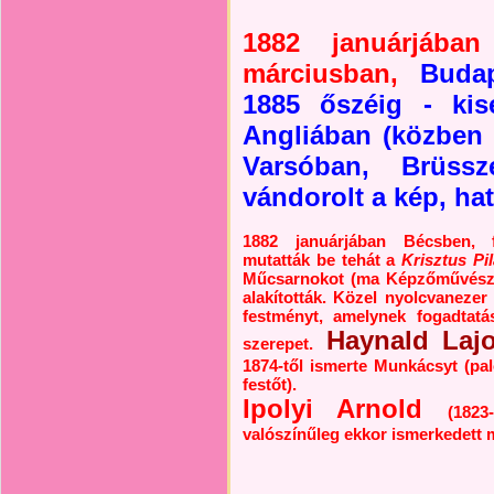
1882 januárjában
márciusban,
Budap
1885 őszéig - kis
Angliában (közben
Varsóban, Brüssz
vándorolt a kép, hat
1882 januárjában Bécsben, 
mutatták be tehát a
Krisztus Pil
Műcsarnokot (ma Képzőművésze
alakították. Közel nyolcvanezer
festményt, amelynek fogadtatá
Haynald Laj
szerepet.
1874-től ismerte Munkácsyt (pal
festőt).
Ipolyi Arnold
(1823
valószínűleg ekkor ismerkedett