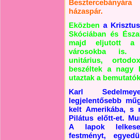
Besztercebányár
házaspár.
Eközben
a Krisztus
Skóciában és Észak
majd eljutott a
városokba is. Ka
unitárius, ortod
beszéltek a nagy k
utaztak a bemutatók
Karl Sedelme
legjelentősebb műg
kelt Amerikába, s 
Pilátus előtt-et. M
A lapok lelkese
festményt, egye