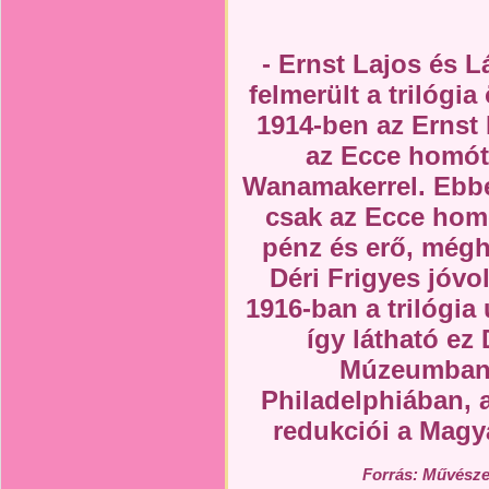
- Ernst Lajos és L
felmerült a trilógi
1914-ben az Erns
az Ecce homót,
Wanamakerrel. Ebb
csak az Ecce homo
pénz és erő, még
Déri Frigyes jóvo
1916-ban a trilógia 
így látható ez
Múzeumban,
Philadelphiában, 
redukciói a Magy
Forrás: Művészet