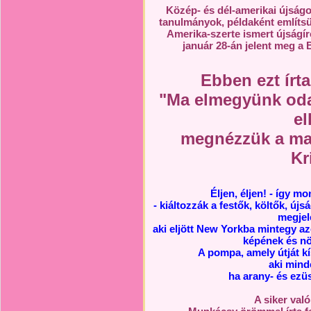
Közép- és dél-amerikai újságo
tanulmányok, példaként említ
Amerika-szerte ismert újságír
január 28-án jelent meg a
Ebben ezt írta
"Ma elmegyünk oda
el
megnézzük a ma
Kr
Éljen, éljen! - így m
- kiáltozzák a festők, költők, új
megjel
aki eljött New Yorkba mintegy a
képének és növ
A pompa, amely útját kí
aki mind
ha arany- és ezüst
A siker val