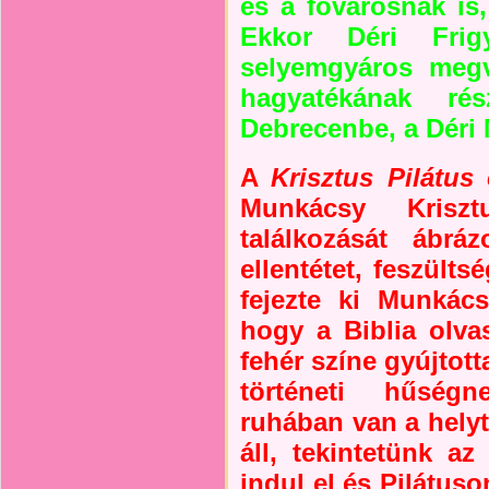
és a fővárosnak is,
Ekkor Déri Frigy
selyemgyáros megv
hagyatékának ré
Debrecenbe, a Déri
A
Krisztus Pilátus 
Munkácsy Krisz
találkozását ábrá
ellentétet, feszülts
fejezte ki Munkács
hogy a Biblia olva
fehér színe gyújtott
történeti hűségn
ruhában van a helyt
áll, tekintetünk az
indul el és Pilátuso