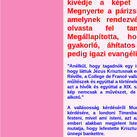
kivédje a képet é
Megnyerte a párizs
amelynek rendezv
olvasta fel ta
Megállapította, 
gyakorló, áhítato
pedig igazi evangél
"Anélkül, hogy tagadnók egy ist
hogy láttuk Jézus Krisztusnak eg
Réville, a College de Francé vall
műítészek és egyúttal a történel
azt a hívők és egyúttal a XIX. 
kép nemcsak a művészet, de 
alkotó."
A vallásosság kérdéséről Mun
kérdésére, a londoni Timesba
festeni, mivel ami isteni, az
emberi alakban megjelent Ist
mutatja, hogy lefestette Kriszt
ünnepi bankettre.