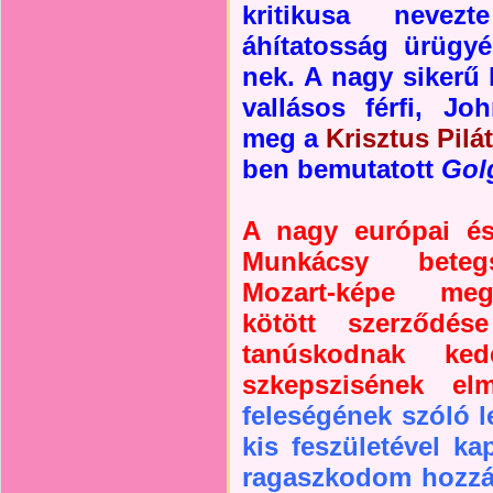
kritikusa neve
áhítatosság ürügyé
nek. A nagy sikerű 
vallásos férfi, J
meg a
Krisztus Pilát
ben bemutatott
Gol
A nagy európai és
Munkácsy betegs
Mozart-képe megb
kötött szerződése
tanúskodnak kedé
szkepszisének elmé
feleségének szóló l
kis feszületével k
ragaszkodom hozzá.