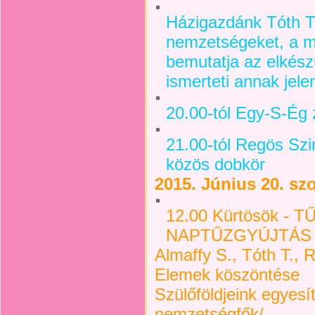
Házigazdánk Tóth Ti
nemzetségeket, a m
bemutatja az elkész
ismerteti annak jel
20.00-tól Egy-S-Ég 
21.00-tól Regös Szi
közös dobkör
2015. Június 20. sz
12.00 Kürtösök -
NAPTŰZGYÚJTÁS
Almaffy S., Tóth T., R
Elemek köszöntése
Szülőföldjeink egyes
nemzetségfők/