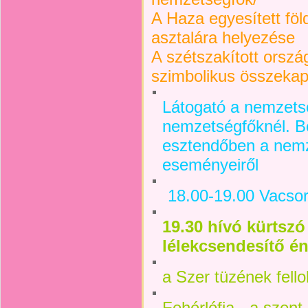
A Haza egyesített fö
asztalára helyezése
A szétszakított orsz
szimbolikus összeka
Látogató a nemzets
nemzetségfőknél. B
esztendőben a nemz
eseményeiről
18.00-19.00
Vacsor
19.30 hívó kürtszó
lélekcsendesítő én
a Szer tüzének fell
Fehérlófia - a szent