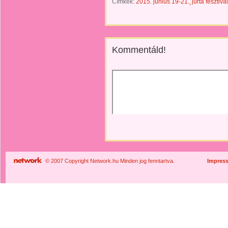
Címkék:
2015. június 19-21.
jurta fesztiv
Kommentáld!
© 2007 Copyright Network.hu Minden jog fenntartva.
Impres