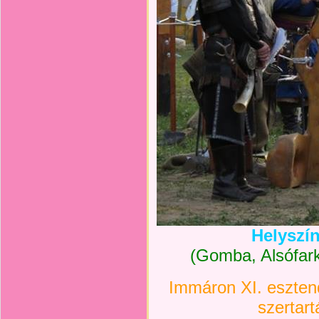
Helyszín
(Gomba, Alsófark
Immáron XI. eszten
szertart