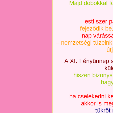
Majd dobokkal fo
esti szer 
fejeződik be
nap várássa
– nemzetségi tüzeink
út
A XI. Fényünnep 
kül
hiszen bizonys
hagy
ha cselekedni ke
akkor is me
tükröt