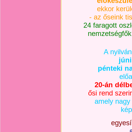
előkészüle
ekkor kerül
- az őseink tis
24 faragott oszl
nemzetségfők j
A nyilvá
jún
pénteki n
elő
20-án délbe
ősi rend szerin
amely nagy 
kép
egyesít
a