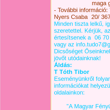
maga g
- További információ:
Nyers Csaba
20/ 36
Minden tiszta lelkű, 
szeretettel. Kérjük, a
értesítsenek a
06 70
vagy az info.tudo7@g
Dicsőséget Őseinknek
jövőt utódainknak!
Áldás:
T Tóth Tibor
Eseményünkről folyam
információkat helyez
oldalainkon:
"A Magyar Fényü