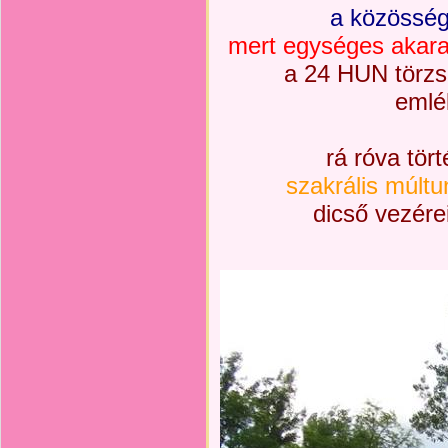
a közösség
mert egységes akara
a 24 HUN törzs
emlé
rá róva tör
szakrális múltu
dicső vezérei