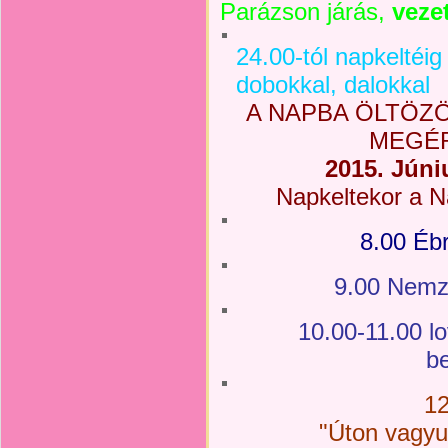
Parázson járás,
vezet
24.00-tól napkeltéi
dobokkal, dalokkal
A NAPBA ÖLTÖZ
MEGÉR
2015. Júni
Napkeltekor a N
8.00 Ébr
9.00 Nemz
10.00-11.00
lo
b
1
"Úton vagyu