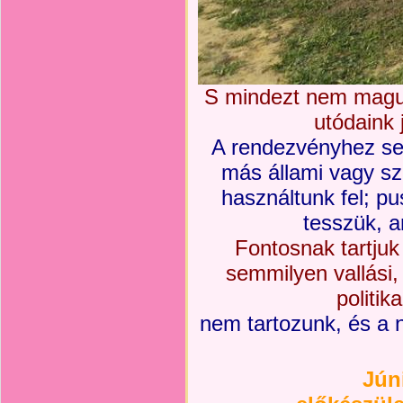
S mindezt nem magun
utódaink 
A rendezvényhez se
más állami vagy s
használtunk fel; 
tesszük, a
Fontosnak tartjuk
semmilyen vallási,
politik
nem tartozunk, és a
Jún