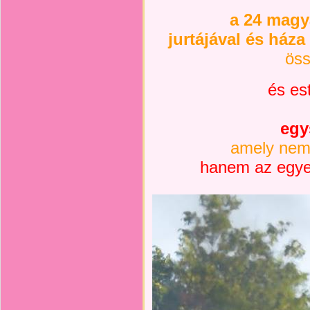
a 24 magy
jurtájával és ház
öss
és es
egy
amely nem
hanem az egye