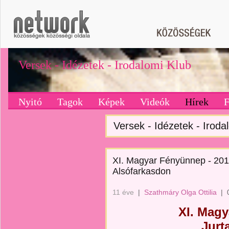
Versek - Idézetek - Irodalomi Klub
Nyitó
Tagok
Képek
Videók
Hírek
Versek - Idézetek - Irodal
XI. Magyar Fényünnep - 2015.
Alsófarkasdon
11 éve
|
Szathmáry Olga Ottilia
|
XI. Mag
Jurt