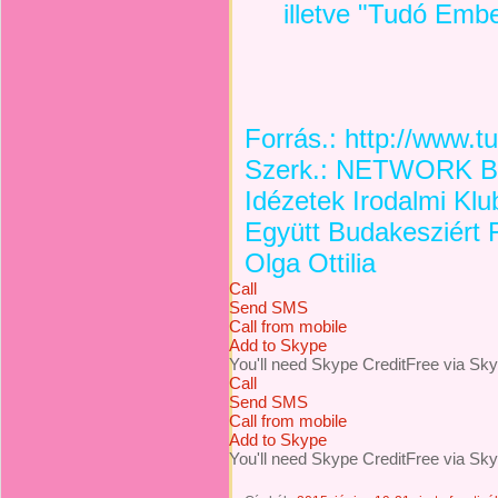
illetve "Tudó Embe
Forrás.: http://www.
Szerk.: NETWORK Bu
Idézetek Irodalmi Klu
Együtt Budakesziért 
Olga Ottilia
Call
Send SMS
Call from mobile
Add to Skype
You'll need Skype Credit
Free via Sk
Call
Send SMS
Call from mobile
Add to Skype
You'll need Skype Credit
Free via Sk