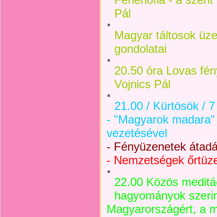
Pál
Magyar táltosok üze
gondolatai
20.50 óra Lovas fén
Vojnics Pál
21.00 / Kürtösök / 
- "Magyarok madara" 
vezetésével
- Fényüzenetek átad
- Nemzetségek őrtüz
22.00 Közös meditá
hagyományok szeri
Magyarországért, a 