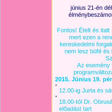
június 21-én dé
élménybeszámoló
Fontos! Ételt és ita
mert ezen a re
kereskedelmi forga
nem lesz büfé és
Sz
Az esemény t
programváltozá
2015. Június 19. pé
12.00-ig Jurta és sá
18.00-tól Dr. Obrus
előadást tart