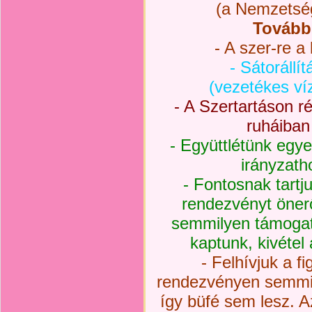
(a Nemzetség
További
- A szer-re a
- Sátorállí
(vezetékes ví
- A Szertartáson r
ruháiban
- Együttlétünk egyet
irányzath
- Fontosnak tartj
rendezvényt öner
semmilyen támogat
kaptunk, kivétel
- Felhívjuk a f
rendezvényen semmil
így büfé sem lesz. Az