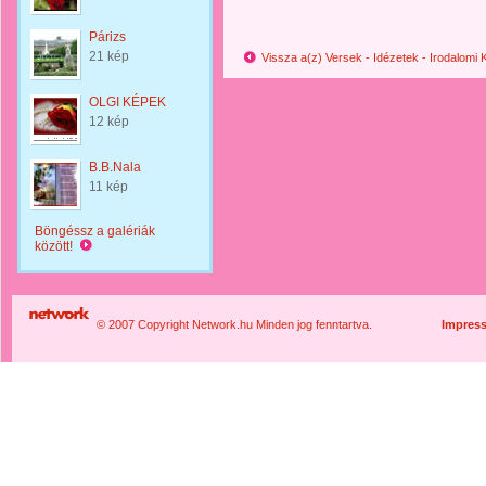
Párizs
21 kép
Vissza a(z) Versek - Idézetek - Irodalom
OLGI KÉPEK
12 kép
B.B.Nala
11 kép
Böngéssz a galériák
között!
© 2007 Copyright Network.hu Minden jog fenntartva.
Impres