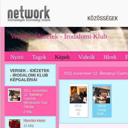
Versek - Idézetek - Irodalomi Klub
Nyitó
Tagok
Képek
Videók
Hírek
VERSEK - IDÉZETEK
2011.november 12. Batsányi-Cserhá
- IRODALOMI KLUB
KÉPGALÉRIÁI
2011.november
12. Batsányi-
Cserhát
Művészkör őszi
2012.
Dáma
Gálája
nov.
Lovag
2 kép
11
Erdő...
Manóka képei
11 kép