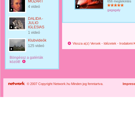
MOZART
656 megtekintés
4 videó
gagagaly
DALIDA -
JULIO
IGLESIAS
1 videó
Klubvideók
Vissza a(z) Versek - Idézetek - Irodalomi
125 videó
Böngéssz a galériák
között!
© 2007 Copyright Network.hu Minden jog fenntartva.
Impres