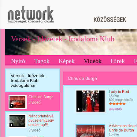
Versek - Idézetek - Irodalomi Klub
Nyitó
Tagok
Képek
Videók
Hírek
Versek - Idézetek -
Chris de Burgh
Irodalomi Klub
videógalériái
Lady in Red
15 éve
Chris de Burgh
609 megtekintés
3 videó
gagagaly
Nándorfehérvári
győzelem:Legyen
emléknap!!!
A Womans Heart 
3 videó
Chris de Burgh
15 éve