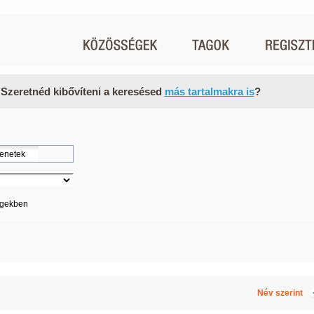
 Szeretnéd kibővíteni a keresésed
más tartalmakra is
?
égekben
Név szerint