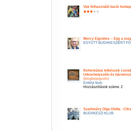
Vak felhasználó barát honla
Mercy Együttes -- Egy a ma
EGYÜTT BUDAKESZIÉRT F
Református lelkészek csend
Udvarhelyszéki és háromszéki
(blogbejegyzés)
Erdélyi klub
Hozzászólások száma: 2
Szathmáry Olga Ottilia - Cif
BUDAKESZI KLUB