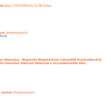
pok
(kép)
,
FOGYATÉKKAL ÉLŐK klubja
gyar
(blogbejegyzés)
ÓRUM
es tiltakozása - Megosztás Megtekintések száma1808 Hozzászólások16
 református lelkészek tiltakoztak a visszaállamosítás ellen
ra nyomor
(blogbejegyzés)