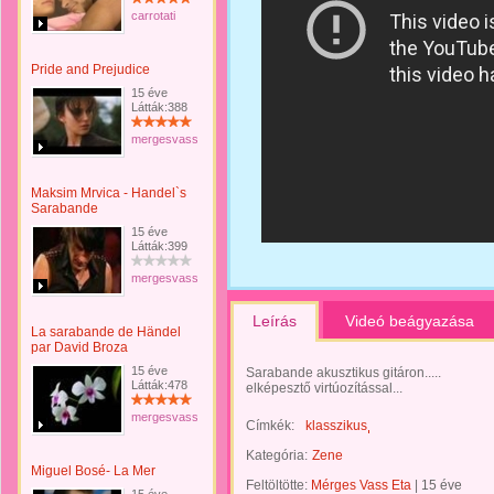
carrotati
Pride and Prejudice
15 éve
Látták:388
mergesvasseta
Maksim Mrvica - Handel`s
Sarabande
15 éve
Látták:399
mergesvasseta
Leírás
Videó beágyazása
La sarabande de Händel
par David Broza
15 éve
Sarabande akusztikus gitáron.....
Látták:478
elképesztő virtúozítással...
mergesvasseta
Címkék:
klasszikus
Kategória:
Zene
Miguel Bosé- La Mer
Feltöltötte:
Mérges Vass Eta
|
15 éve