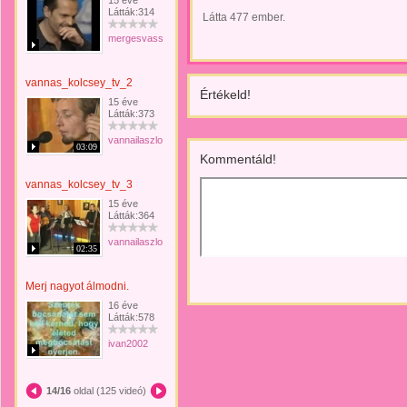
15 éve
Látták:314
Látta 477 ember.
mergesvasseta
vannas_kolcsey_tv_2
Értékeld!
15 éve
Látták:373
vannailaszlopal
03:09
Kommentáld!
vannas_kolcsey_tv_3
15 éve
Látták:364
vannailaszlopal
02:35
Merj nagyot álmodni.
16 éve
Látták:578
ivan2002
14/16
oldal (125 videó)