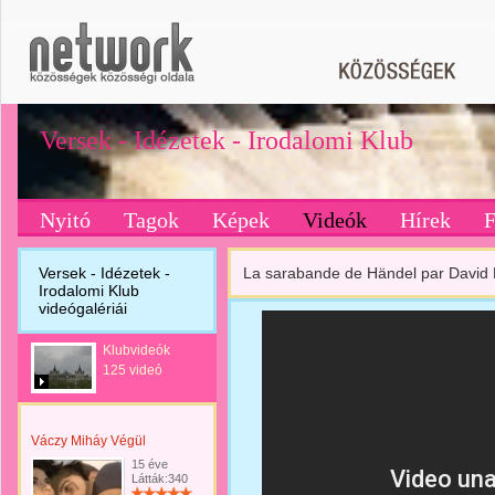
Versek - Idézetek - Irodalomi Klub
Nyitó
Tagok
Képek
Videók
Hírek
Versek - Idézetek -
La sarabande de Händel par David
Irodalomi Klub
videógalériái
Klubvideók
125 videó
Váczy Miháy Végül
15 éve
Látták:340