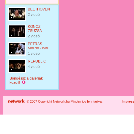
BEETHOVEN
2 videó
KONCZ
ZSUZSA
2 videó
PETRÁS
MÁRIA - IMA
1 videó
REPUBLIC
4 videó
Böngéssz a galériák
között!
© 2007 Copyright Network.hu Minden jog fenntartva.
Impres