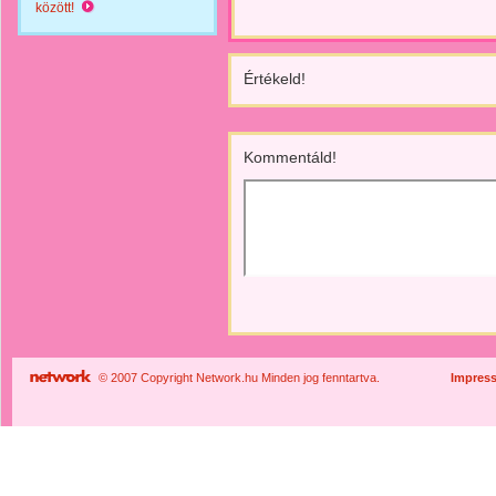
között!
Értékeld!
Kommentáld!
© 2007 Copyright Network.hu Minden jog fenntartva.
Impres