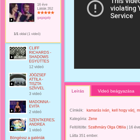
16 éve
Látták:352
gagagaly
1/1
oldal (1 videó)
CLIFF
RICHARDS -
SHADOWS
EGYÜTTES
12 videó
JÓÓZSEF
ATTILA -
TISZTA
SZÍVVEL
Leírás
Videó beágyazása
3 videó
MADONNA -
EVITA
Címkék:
kamarás iván
kell hogy várj
m
2 videó
Kategória:
Zene
SZENTKERESZTI
ANDREA
Feltöltötte:
Szathmáry Olga Ottilia
|
16 év
1 videó
Látta 351 ember.
Böngéssz a galériák