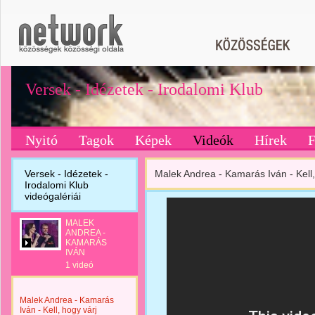
Versek - Idézetek - Irodalomi Klub
Nyitó
Tagok
Képek
Videók
Hírek
Versek - Idézetek -
Malek Andrea - Kamarás Iván - Kell,
Irodalomi Klub
videógalériái
MALEK
ANDREA -
KAMARÁS
IVÁN
1 videó
Malek Andrea - Kamarás
Iván - Kell, hogy várj