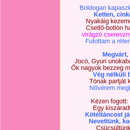
Boldogan kapaszk
Ketten, cin
Nyakáig kezemm
Csetlő-botlón 
virágzó csereszn
Futottam a réte
Megvárt, 
Jocó, Gyuri unoka
Ők nagyok bezzeg már 
Vég nélküli
Tónak partját 
Nővérem meglá
Kézen fogott: 
Egy kiszáradt 
Kötéltáncost ját
Nevettünk, ka
Csücsültünk