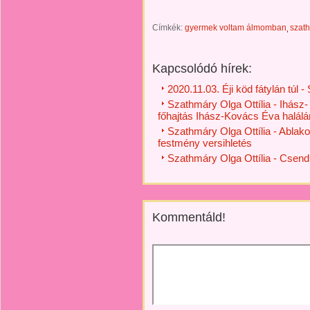
Címkék:
gyermek voltam álmomban
szath
Kapcsolódó hírek:
2020.11.03. Éji köd fátylán túl -
Szathmáry Olga Ottília - Ihász-
főhajtás Ihász-Kovács Éva halálá
Szathmáry Olga Ottília - Ablako
festmény versihletés
Szathmáry Olga Ottília - Csen
Kommentáld!