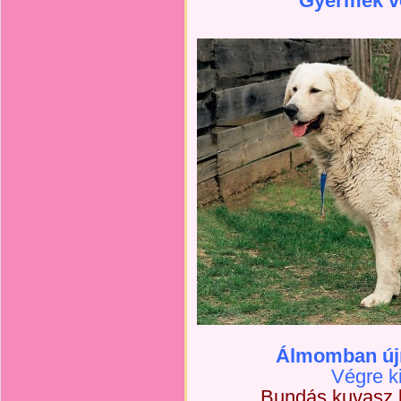
Gyermek v
Álmomban újr
Végre 
Bundás kuvasz 