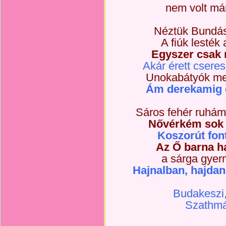
nem volt már
Néztük Bundást
A fiúk lesték
Egyszer csak r
Akár érett cseres
Unokabátyók me
Ám derekamig ér
Sáros fehér ruhá
Nővérkém sok 
Koszorút fon
Az Ő barna ha
a sárga gye
Hajnalban, hajdan
Budakeszi,
Szathmár