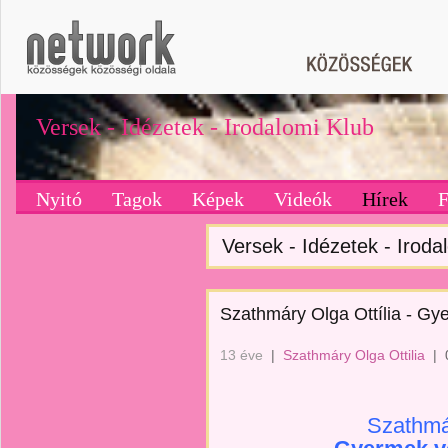
Versek - Idézetek - Irodalomi Klub
Nyitó
Tagok
Képek
Videók
Hírek
Versek - Idézetek - Irodal
Szathmáry Olga Ottília - G
13 éve
|
Szathmáry Olga Ottilia
|
Szathmár