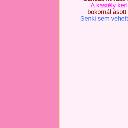
A kastély ker
bokornál ásott
Senki sem vehette