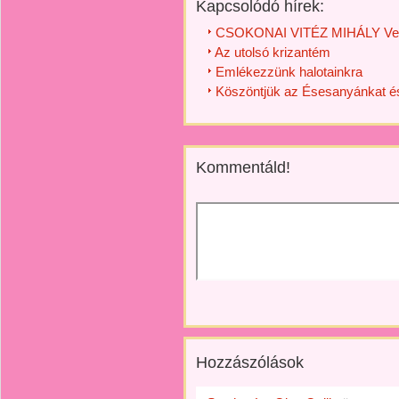
Kapcsolódó hírek:
CSOKONAI VITÉZ MIHÁLY Ve
Az utolsó krizantém
Emlékezzünk halotainkra
Köszöntjük az Ésesanyánkat é
Kommentáld!
Hozzászólások