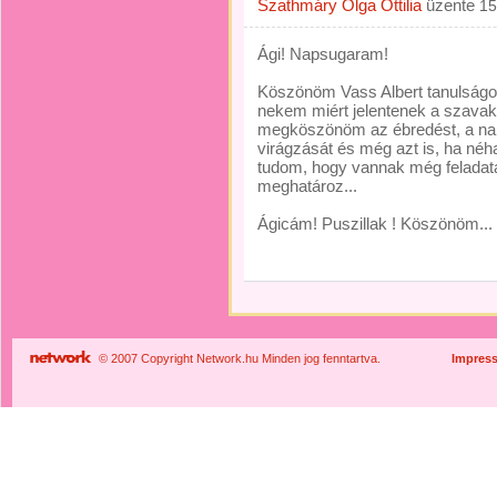
Szathmáry Olga Ottilia
üzente
15
Ági! Napsugaram!
Köszönöm Vass Albert tanulságo
nekem miért jelentenek a szavak
megköszönöm az ébredést, a naps
virágzását és még azt is, ha néh
tudom, hogy vannak még feladata
meghatároz...
Ágicám! Puszillak ! Köszönöm... 
© 2007 Copyright Network.hu Minden jog fenntartva.
Impres