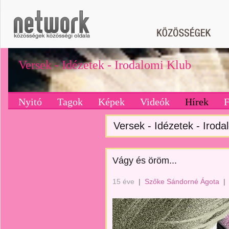
Versek - Idézetek - Irodalomi Klub
Nyitó
Tagok
Képek
Videók
Hírek
Versek - Idézetek - Irodal
Vágy és öröm...
15 éve
|
Szőke Sándorné Ágota
|