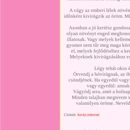
A vágy az emberi lélek növén
időnként kivirágzik az öröm. Mi
Azonban a jó kertész gondosa
olyan növényt enged meghonos
illatosak. Vagy melyek kellem
gyomot nem tűr meg maga körü
el, melyek fejlődéséhez a ke
Melyeknek kivirágzásához esé
Légy tehát okos é
Örvendj a hóvirágnak, az i
csöndjének. Ha egyedül vagy:
vagy egyedül: annak,
Vágyódj arra, amit a holnap
Minden talajban megterem v
valamilyen öröme. Neveld 
Címkék:
forrás:internet