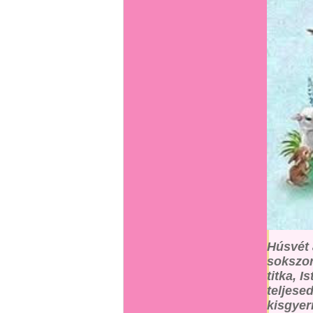
Húsvét 
sokszor
titka, 
teljese
kisgyer