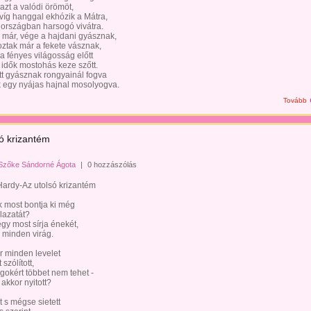
 azt a valódi örömöt,
víg hanggal ekhózik a Mátra,
országban harsogó vivátra.
 már, vége a hajdani gyásznak,
ztak már a fekete vásznak,
a fényes világosság előtt
 idők mostohás keze szőtt.
tt gyásznak rongyainál fogva
 egy nyájas hajnal mosolyogva.
Tovább
só krizantém
Szőke Sándorné Ágota
|
0 hozzászólás
ardy-Az utolsó krizantém
k most bontja ki még
lazatát?
gy most sírja énekét,
 minden virág.
r minden levelet
szólított,
gokért többet nem tehet -
akkor nyitott?
t s mégse sietett