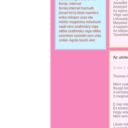
Javaidtól
forrás: internet
Amelyért 
forrás:internet
harmath
Az egész 
józsef
hit
hj
lélek
maretics
Vége van
erika
mérges vass eta
Lehasado
müller magdolna
művészet
Melyeket 
saját vers
szathmáry olga
A hajdani
Az eltépe
ottilia
szathmáry olga ottília
Tündöklik
szerelem
szeretet
vers
vida
zoltán
Ágota lászló
élet
Az utol
11 éve
|
Thomas H
Miért csa
Rezgő tol
A vörösbe
S meghal
E nap má
És bimbót 
Hogy virá
Mért nem 
Lázas vol