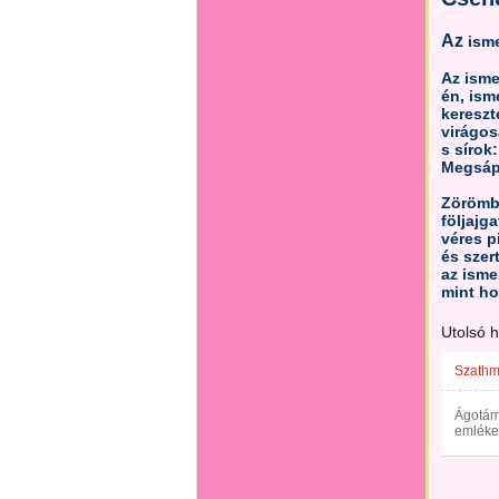
Az
isme
Az isme
én, ism
kereszt
virágos
s sírok:
Megsáp
Zörömb
följajga
véres 
és szer
az isme
mint ho
Utolsó 
Szathmá
Ágotám!
emlékez