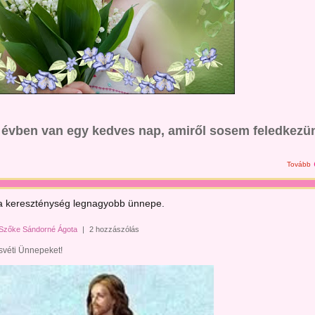
évben van egy kedves nap, amiről sosem feledkezü
Tovább
a kereszténység legnagyobb ünnepe.
Szőke Sándorné Ágota
|
2 hozzászólás
svéti Ünnepeket!