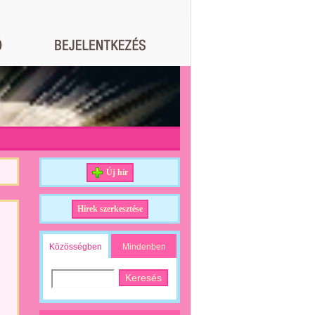
Új hír
Hírek szerkesztése
Közösségben
Mindenben