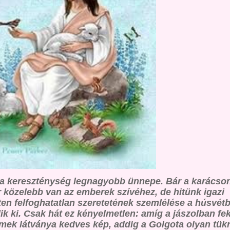
a kereszténység legnagyobb ünnepe. Bár a karácso
 közelebb van az emberek szívéhez, de hitünk igazi
Isten felfoghatatlan szeretetének szemlélése a húsvét
dik ki. Csak hát ez kényelmetlen: amíg a jászolban fe
mek látványa kedves kép, addig a Golgota olyan tük