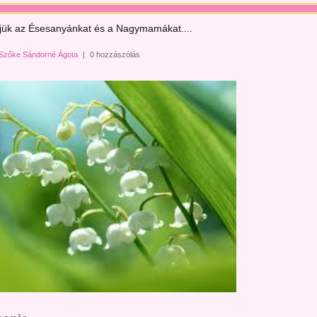
jük az Ésesanyánkat és a Nagymamákat....
Szőke Sándorné Ágota
|
0 hozzászólás