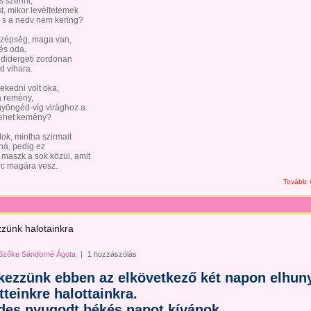
s szerint,
t, mikor levéltetemek
 s a nedv nem kering?
 szépség, maga van,
lés oda.
 didergeti zordonan
d vihara.
ekedni volt oka,
a remény,
gyöngéd-víg virághoz a
lehet kemény?
lok, mintha szirmait
ná, pedig ez
 maszk a sok közül, amit
rc magára vesz.
Tovább
zünk halotainkra
Szőke Sándorné Ágota
|
1 hozzászólás
ezzünk ebben az elkövetkező két napon elhun
tteinkre halottainkra.
des nyugodt békés napot kívánok
.