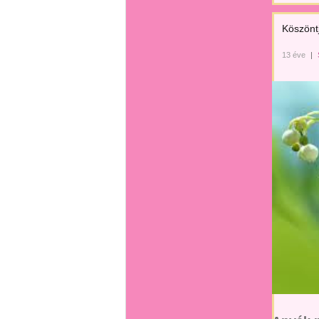
Köszönt
13 éve
|