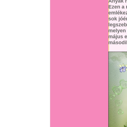
Anyák 
Ezen a 
emlékez
sok jóé
legszeb
melyen 
május e
második