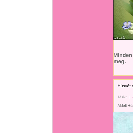
Minden 
meg.
Húsvét 
13 éve
|
Áldott Hú