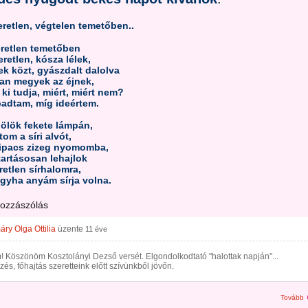
retlen, végtelen temetőben..
retlen temetőben
eretlen, kósza lélek,
ek közt, gyászdalt dalolva
an megyek az éjnek,
 ki tudja, miért, miért nem?
adtam, míg ideértem.
ölök fekete lámpán,
tom a síri alvót,
pipacs zizeg nyomomba,
tartásosan lehajlok
retlen sírhalomra,
gyha anyám sírja volna.
hozzászólás
ry Olga Ottilia
üzente
11 éve
 Köszönöm Kosztolányi Dezső versét. Elgondolkodtató "halottak napján"...
és, főhajtás szeretteink előtt szívünkből jövőn.
Tovább