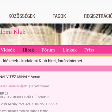
dalomi Klub
Videók
Hírek
Fórum
Linkek
Friss
- Idézetek - Irodalomi Klub hírei, forrás:internet
AI VITÉZ MIHÁLY Verse
Szőke Sándorné Ágota
|
0 hozzászólás
R 17.
I VITÉZ MIHÁLY SZÜLETÉSNAPJA
 Vitéz Mihály: MAGYAR ! HAJNAL HASAD!
agyar haza! s meg ne tagadd tömött