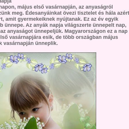
napja
napon,
május első vasárnapján
, az anyaságról
ünk meg. Édesanyáinkat övezi tisztelet és hála azért
rt, amit gyermekeiknek nyújtanak. Ez az év egyik
b ünnepe. Az anyák napja világszerte ünnepelt nap,
az anyaságot ünnepeljük. Magyarországon ez a nap
lső vasárnapjára esik, de több országban május
 vasárnapján ünneplik.