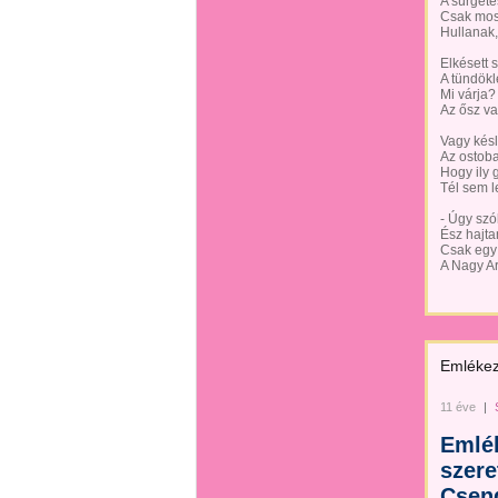
A sürgeté
Csak mos
Hullanak,
Elkésett
A tündök
Mi várja?
Az ősz va
Vagy késl
Az ostob
Hogy ily 
Tél sem 
- Úgy szó
Ész hajta
Csak egy
A Nagy A
Emlékez
11 éve
|
Emlék
szere
Csen