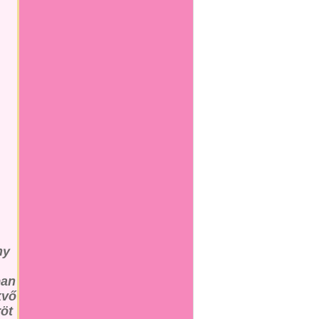
ny
ban
kvő
röt