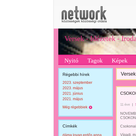
Versek - Idézetek - Iro
Nyitó
Tagok
Képek
Versek 
Régebbi hírek
2023. szeptember
2023. május
CSOKON
2021. június
2021. május
11 éve
|
Még régebbiek
NOVEMBE
CSOKONA
Címkék
Csokonai
Vígadj, m
dáma lovag erdős anna