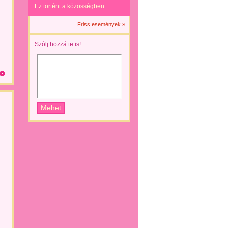
Ez történt a közösségben:
Friss események »
Szólj hozzá te is!