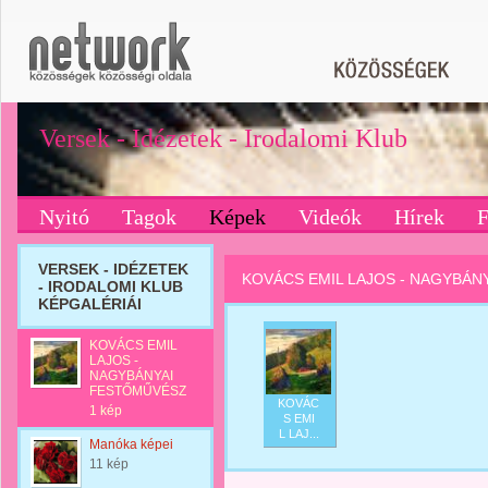
Versek - Idézetek - Irodalomi Klub
Nyitó
Tagok
Képek
Videók
Hírek
VERSEK - IDÉZETEK
KOVÁCS EMIL LAJOS - NAGYBÁN
- IRODALOMI KLUB
KÉPGALÉRIÁI
KOVÁCS EMIL
LAJOS -
NAGYBÁNYAI
FESTŐMŰVÉSZ
KOVÁC
1 kép
S EMI
L LAJ...
Manóka képei
11 kép