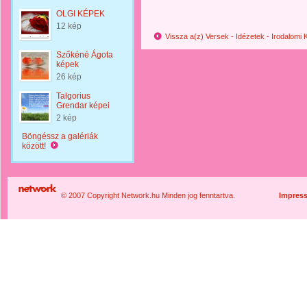
OLGI KÉPEK
12 kép
Vissza a(z) Versek - Idézetek - Irodalom
Szőkéné Ágota
képek
26 kép
Talgorius
Grendar képei
2 kép
Böngéssz a galériák
között!
© 2007 Copyright Network.hu Minden jog fenntartva.
Impres