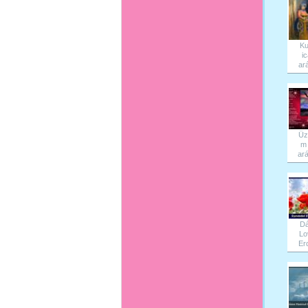
Ku
ic
ará
Üz
m 
ará
D
Lo
Erd