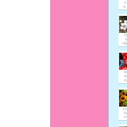
a
p, 
Té
k
rág
Ví
h
rú.
Cs
es
zi