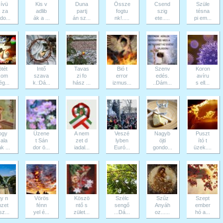
ívü
Kis v
Duna
Össze
Csend
Szüle
 za
adlib
partj
fogtu
szig
tésna
do...
ák a ...
án sz...
nk!.....
ete.....
pi em...
tét
Intő
Tavas
Bió t
Szenv
Koron
kom
szava
zi fo
error
edés.
avíru
ég...
k.:Dá...
hász ...
izmus...
..Dám...
s ell...
ogy
Üzene
A nem
Veszé
Nagyb
Puszt
ala
t Sán
zet d
lyben
öjti
ító t
k ...
dor ö...
iadal...
Euró...
gondo...
üzek....
y n
Vörös
Köszö
Szélc
Szűz
Szept
zet
fénn
ntő s
sengő
Anyáh
ember
z...
yel é...
zület...
...Dá...
oz......
hó a...