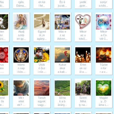
 Na
rgés.
en ke
Év é
yedik
sonyr
ki...
Dáma...
l fel...
jszak...
.gyer...
a kés...
len
Aludj
Egyed
Más e
Mikor
Mikor
ivi
szép
ül.,m
z az
az u
a Co
zo...
en gy...
agány...
Adven...
tolsó...
vid-1...
rus
Márto
Utols
Kukor
Értet
Tűzbe
ábo
n nap
ó ősz
ékol
ek sz
n for
.....
i kös...
i róz...
a kak...
ól a ...
r a v...
end
Mit t
Tanuh
Sírna
Szent
Magán
 ős
ettet
egyek
k a b
Mihá
y...D
 e...
ek? ...
vagy...
árány...
ly na...
áma L...