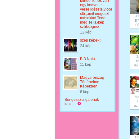
Mindenkinek van
egy kedvenc
verse,idézete,vicce
stb.,amit megoszt
Az
másokkal.Tedd
E
meg Te is./kép
Díj
szükséges/
12 kép
szép képek:)
24 kép
Sz
B.B.Nala
h
11 kép
dű,
Magyarország
Történelme -
Képekben
8 kép
Ma
Böngéssz a galériák
s
között!
az 
Tá