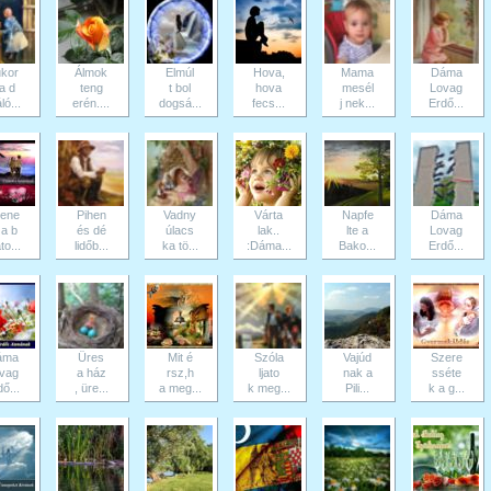
kor
Álmok
Elmúl
Hova,
Mama
Dáma
a d
teng
t bol
hova
mesél
Lovag
ló...
erén....
dogsá...
fecs...
j nek...
Erdő...
ene
Pihen
Vadny
Várta
Napfe
Dáma
a b
és dé
úlacs
lak..
lte a
Lovag
to...
lidőb...
ka tö...
:Dáma...
Bako...
Erdő...
áma
Üres
Mit é
Szóla
Vajúd
Szere
vag
a ház
rsz,h
ljato
nak a
sséte
ő...
, üre...
a meg...
k meg...
Pili...
k a g...