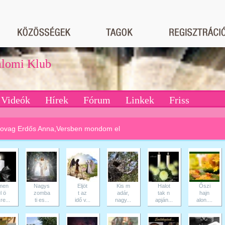
dalomi Klub
Videók
Hírek
Fórum
Linkek
Friss
ovag Erdős Anna,Versben mondom el
men
Nagys
Eljöt
Kis m
Halot
Őszi
l ö
zomba
t az
adár,
tak n
hajn
re...
ti es...
idő v...
nagy...
apján...
alon....