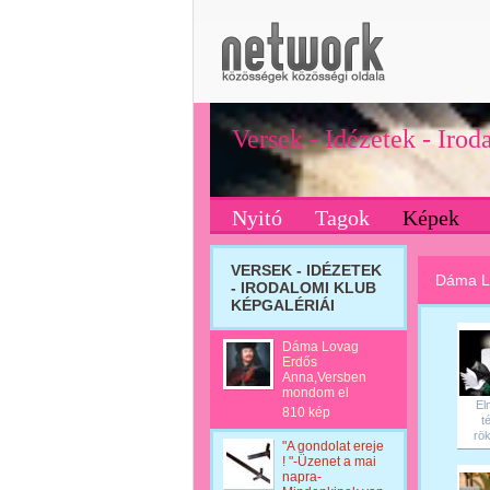
Versek - Idézetek - Iro
Nyitó
Tagok
Képek
VERSEK - IDÉZETEK
Dáma L
- IRODALOMI KLUB
KÉPGALÉRIÁI
Dáma Lovag
Erdős
Anna,Versben
mondom el
El
810 kép
té
rök
"A gondolat ereje
! "-Üzenet a mai
napra-