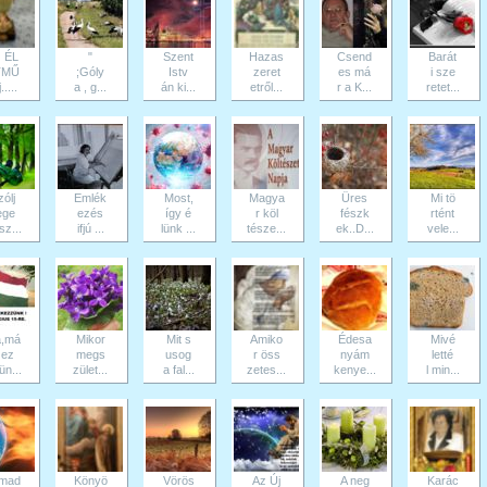
 ÉL
"
Szent
Hazas
Csend
Barát
TMŰ
;Góly
Istv
zeret
es má
i sze
.....
a , g...
án ki...
etről...
r a K...
retet...
ólj
Emlék
Most,
Magya
Üres
Mi tö
ege
ezés
így é
r köl
fészk
rtént
sz...
ifjú ...
lünk ...
tésze...
ek..D...
vele...
,má
Mikor
Mit s
Amiko
Édesa
Mivé
 ez
megs
usog
r öss
nyám
letté
ün...
zület...
a fal...
zetes...
kenye...
l min...
mad
Könyö
Vörös
Az Új
A neg
Karác