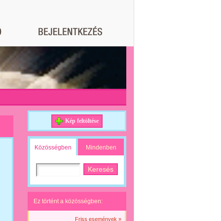
Kép feltöltése
Közösségben
Mindenben
Ez történt a közösségben:
Friss események »