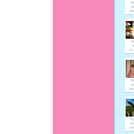
Sz
nk
rán
Sö
, 
or 
H
sz
dna
Eg
em
kés