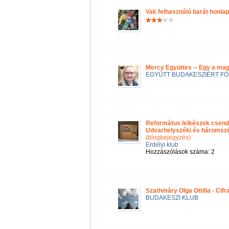
Vak felhasználó barát honla
Mercy Együttes -- Egy a ma
EGYÜTT BUDAKESZIÉRT F
Református lelkészek csend
Udvarhelyszéki és háromszéki
(blogbejegyzés)
Erdélyi klub
Hozzászólások száma: 2
Szathmáry Olga Ottilia - Cif
BUDAKESZI KLUB