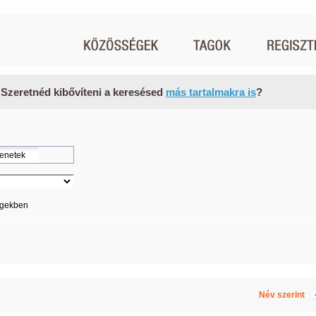
 Szeretnéd kibővíteni a keresésed
más tartalmakra is
?
égekben
Név szerint