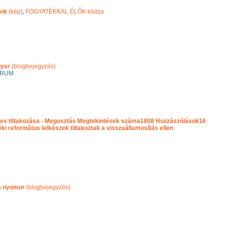
pok
(kép)
,
FOGYATÉKKAL ÉLŐK klubja
gyar
(blogbejegyzés)
ÓRUM
es tiltakozása - Megosztás Megtekintések száma1808 Hozzászólások16
 református lelkészek tiltakoztak a visszaállamosítás ellen
ra nyomor
(blogbejegyzés)