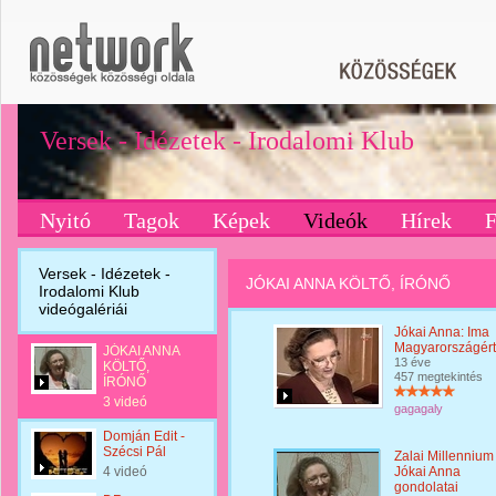
Versek - Idézetek - Irodalomi Klub
Nyitó
Tagok
Képek
Videók
Hírek
Versek - Idézetek -
JÓKAI ANNA KÖLTŐ, ÍRÓNŐ
Irodalomi Klub
videógalériái
Jókai Anna: Ima
Magyarországért
JÓKAI ANNA
13 éve
KÖLTŐ,
457 megtekintés
ÍRÓNŐ
3 videó
gagagaly
Domján Edit -
Szécsi Pál
Zalai Millennium 
4 videó
Jókai Anna
gondolatai