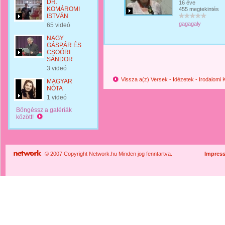
DR.
16 éve
KOMÁROMI
455 megtekintés
ISTVÁN
gagagaly
65 videó
NAGY
GÁSPÁR ÉS
CSOÓRI
SÁNDOR
3 videó
Vissza a(z) Versek - Idézetek - Irodalomi
MAGYAR
NÓTA
1 videó
Böngéssz a galériák
között!
© 2007 Copyright Network.hu Minden jog fenntartva.
Impres