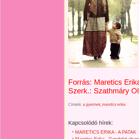
Forrás: Maretics Erik
Szerk.: Szathmáry Olg
Címkék:
a gyermek
maretics erika
Kapcsolódó hírek:
MARETICS ERIKA - A PATAK
Maretics Erika - Gondolat-útve