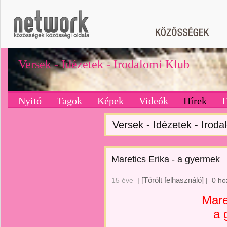
Versek - Idézetek - Irodalomi Klub
Nyitó
Tagok
Képek
Videók
Hírek
Versek - Idézetek - Irodal
Maretics Erika - a gyermek
[Törölt felhasználó]
15 éve
|
|
0 ho
Mare
a 