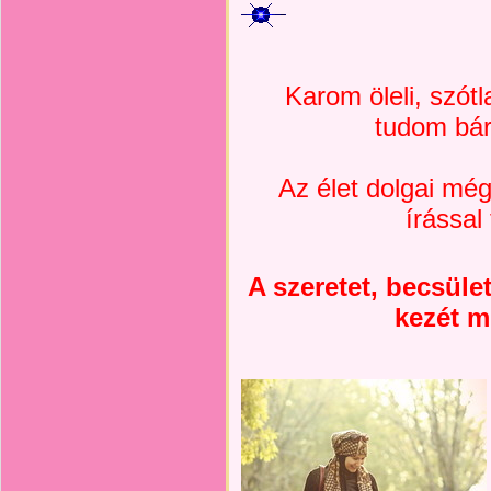
Karom öleli, szó
tudom bár
Az élet dolgai még
írással 
A szeretet, becsüle
kezét m