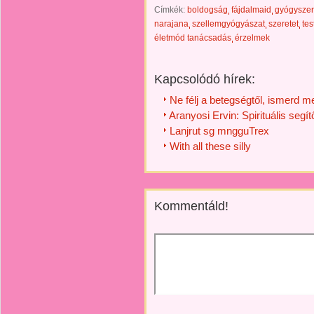
Címkék:
boldogság
fájdalmaid
gyógyszer
narajana
szellemgyógyászat
szeretet
tes
életmód tanácsadás
érzelmek
Kapcsolódó hírek:
Ne félj a betegségtől, ismerd m
Aranyosi Ervin: Spirituális segít
Lanjrut sg mngguTrex
With all these silly
Kommentáld!