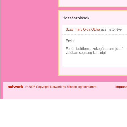
Hozzászólások
Szathmáry Olga Ottilia
üzente
14 éve
Ervin!
Feltört belőlem a zokogás... ami jó... 
valóban segítség kell. olgi
© 2007 Copyright Network.hu Minden jog fenntartva.
Impres