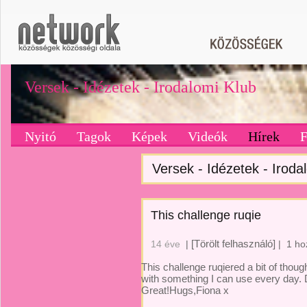
Versek - Idézetek - Irodalomi Klub
Nyitó
Tagok
Képek
Videók
Hírek
Versek - Idézetek - Irodal
This challenge ruqie
[Törölt felhasználó]
14 éve
|
|
1 ho
This challenge ruqiered a bit of though
with something I can use every day.
Great!Hugs,Fiona x