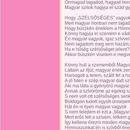
Önmagad tagadod, hagyod hont
Magyar szitok hagyja el szád g
Hogy „SZÉLSŐSÉGES” vagyok 
Mert magyar honban nem taga
Hogy büszkén éneklem a Hímnus
Könny hagyja el szemem e vád
Én magyar vagyok, igaz szívvel
Nem tagadom meg sem hazám,
Ha e hűség szélsőséget jelent?
Akkor büszkén viselem e megvet
Könny hull a szememből Magyar
Láttam az ifjút, magyar ének ze
Harsogott a terem, szállt fel a h
A jó Isten e szép magyar dalt sz
Aki ma látta a gyönyörű magyar
Annak a szívöröme az egekig szá
S nem volt ott szélsőséges senk
Boldogan tudott együtt ünnepel
Hát én is ilyen magyar vagyok
S nem felejtem el ezt a „Magyar
Mert erős lett a szívem, lelkem
Így kellene érezni minden magy
Himnuszunkat én is szívből éne