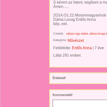
S kérem az Istent, segítsen a 
Ámen…..
2O14.O1.22.Mosonmagyaróvár
Dáma Lovag Erdős Anna
kép..net.
Címkék:
válasz egy vádra..dáma lovag e
Kategória:
Művészet
Feltöltötte:
Erdős Anna
|
7 éve
Látta 291 ember.
Értékeld!
Kommentáld!