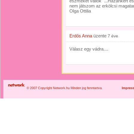
eszméket vallok "...Hazánkért és
nem játszom az erkölcsi magata
Olga Ottilia
Erdős Anna
üzente
7 éve
Válasz egy vádra....
© 2007 Copyright Network.hu Minden jog fenntartva.
Impres