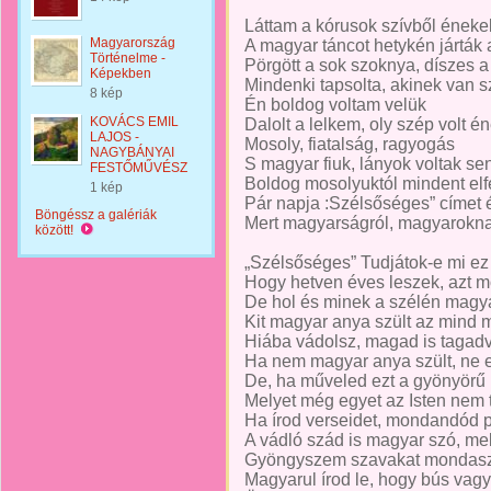
Láttam a kórusok szívből éneke
Magyarország
A magyar táncot hetykén járták
Történelme -
Pörgött a sok szoknya, díszes a
Képekben
Mindenki tapsolta, akinek van s
8 kép
Én boldog voltam velük
KOVÁCS EMIL
Dalolt a lelkem, oly szép volt é
LAJOS -
Mosoly, fiatalság, ragyogás
NAGYBÁNYAI
S magyar fiuk, lányok voltak se
FESTŐMŰVÉSZ
Boldog mosolyuktól mindent el
1 kép
Pár napja :Szélsőséges” címet
Böngéssz a galériák
Mert magyarságról, magyarokna
között!
„Szélsőséges” Tudjátok-e mi ez
Hogy hetven éves leszek, azt 
De hol és minek a szélén magy
Kit magyar anya szült az mind 
Hiába vádolsz, magad is tagad
Ha nem magyar anya szült, ne e
De, ha műveled ezt a gyönyörű
Melyet még egyet az Isten nem 
Ha írod verseidet, mondandód p
A vádló szád is magyar szó, me
Gyöngyszem szavakat mondasz,
Magyarul írod le, hogy bús vagy,