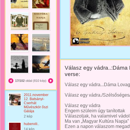
Válasz egy vádra..:Dáma
verse:
17/102
oldal (810 kép)
Válasz egy vádra...Dáma Lovag
Válasz egy vádra./Szélsőséges
2011.november
12. Batsányi-
Cserhát
Válasz egy vádra
Művészkör őszi
Engem szüleim úgy tanítottak
Gálája
Válaszoljak, ha valamivel vádo
2 kép
Ma van „Magyar Kultúra Napja”
hubervili..
Ezen a napon válaszom megad
14 kép