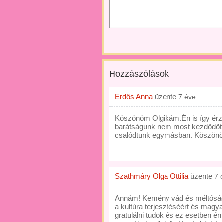
Hozzászólások
Erdős Anna
üzente
7 éve
Köszönöm Olgikám.Én is így ér
barátságunk nem most kezdődött
csalódtunk egymásban. Köszön
Szathmáry Olga Ottilia
üzente
7 
Annám! Kemény vád és méltóságg
a kultúra terjesztéséért és magy
gratulálni tudok és ez esetben é