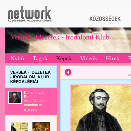
Versek - Idézetek - Irodalomi Klub
Nyitó
Tagok
Képek
Videók
Hírek
VERSEK - IDÉZETEK
Di
- IRODALOMI KLUB
KÉPGALÉRIÁI
Dáma Lovag
Erdős
Anna,Versben
mondom el
810 kép