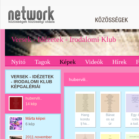
Versek - Idézetek - Irodalomi Klub
Nyitó
Tagok
Képek
Videók
Hírek
VERSEK - IDÉZETEK
hubervili..
- IRODALOMI KLUB
KÉPGALÉRIÁI
hubervili..
14 kép
Hang
Bánat
Egy 
Márta képei
kondu
os az
rzés
lj ha...
úr
a tud.
6 kép
2011.november