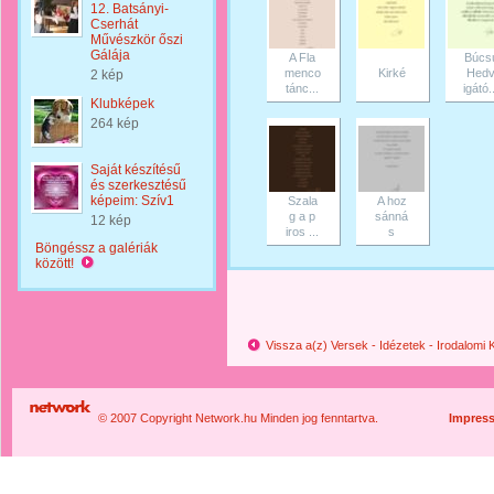
12. Batsányi-
Cserhát
Művészkör őszi
Gálája
A Fla
Búcs
menco
Kirké
Hed
2 kép
tánc...
igátó..
Klubképek
264 kép
Saját készítésű
és szerkesztésű
képeim: Szív1
Szala
A hoz
g a p
sánná
12 kép
iros ...
s
Böngéssz a galériák
között!
Vissza a(z) Versek - Idézetek - Irodalom
© 2007 Copyright Network.hu Minden jog fenntartva.
Impres