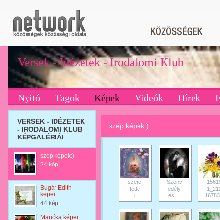
Versek - Idézetek - Irodalomi Klub
Nyitó
Tagok
Képek
Videók
Hírek
VERSEK - IDÉZETEK
szép képek:)
- IRODALOMI KLUB
KÉPGALÉRIÁI
szép képek:)
24 kép
szere
Szenv
1561
Bugár Edith
tette
edély
1_21
képei
l
es ...
16783.
44 kép
Manóka képei