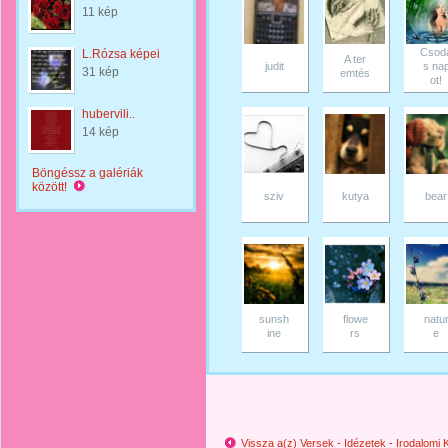
11 kép
Csod
L.Rózsa képei
A ter
judit
s na
31 kép
emtés
ot!
hubervili..
14 kép
Böngéssz a galériák
között!
sziv
kutya
bear
sunsh
flowe
natu
ine
rs
e
Vissza a(z) Versek - Idézetek - Irodalom