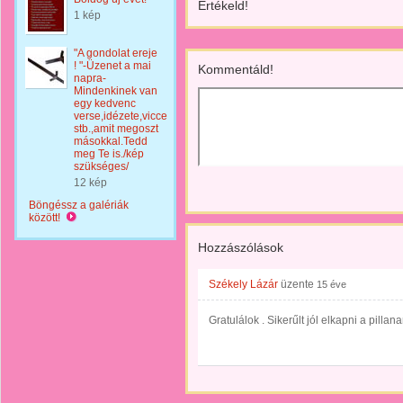
Értékeld!
1 kép
"A gondolat ereje
! "-Üzenet a mai
Kommentáld!
napra-
Mindenkinek van
egy kedvenc
verse,idézete,vicce
stb.,amit megoszt
másokkal.Tedd
meg Te is./kép
szükséges/
12 kép
Böngéssz a galériák
között!
Hozzászólások
Székely Lázár
üzente
15 éve
Gratulálok . Sikerűlt jól elkapni a pillan