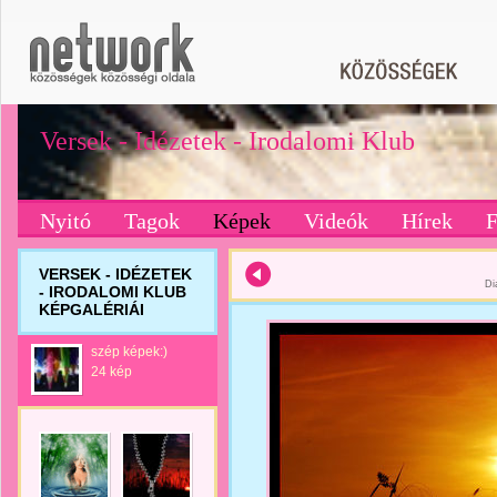
Versek - Idézetek - Irodalomi Klub
Nyitó
Tagok
Képek
Videók
Hírek
VERSEK - IDÉZETEK
Di
- IRODALOMI KLUB
KÉPGALÉRIÁI
szép képek:)
24 kép