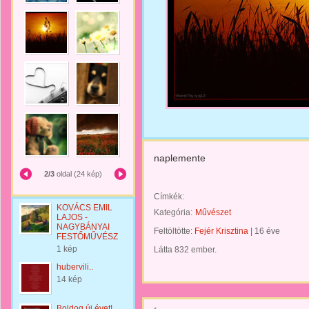
naplemente
2/3
oldal (24 kép)
Címkék:
KOVÁCS EMIL
Kategória:
Művészet
LAJOS -
NAGYBÁNYAI
Feltöltötte:
Fejér Krisztina
|
16 éve
FESTŐMŰVÉSZ
1 kép
Látta 832 ember.
hubervili..
14 kép
Boldog új évet!