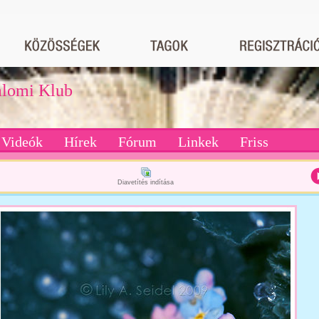
dalomi Klub
Videók
Hírek
Fórum
Linkek
Friss
Diavetítés indítása