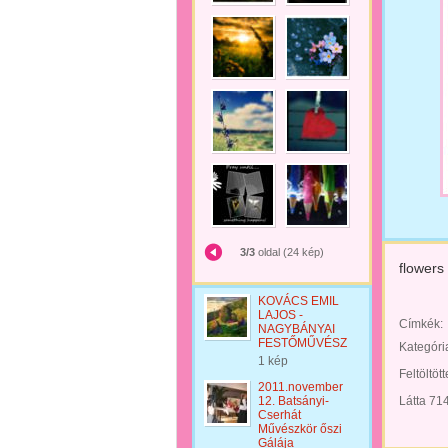
3/3
oldal (24 kép)
flowers
KOVÁCS EMIL
LAJOS -
Címkék:
NAGYBÁNYAI
FESTŐMŰVÉSZ
Kategóri
1 kép
Feltöltöt
2011.november
12. Batsányi-
Látta 71
Cserhát
Művészkör őszi
Gálája