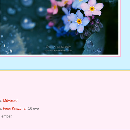
a:
Művészet
te:
Fejér Krisztina
|
16 éve
4 ember.