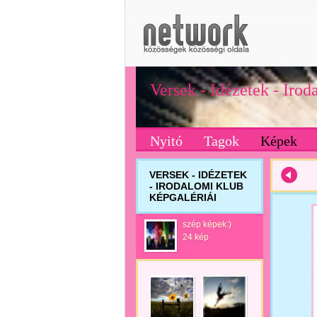
Versek - Idézetek - Iro
Nyitó
Tagok
Képek
VERSEK - IDÉZETEK
- IRODALOMI KLUB
KÉPGALÉRIÁI
szép képek:)
24 kép