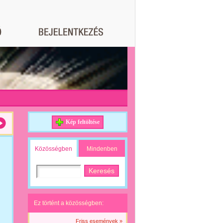
Kép feltöltése
Közösségben
Mindenben
Ez történt a közösségben:
Friss események »