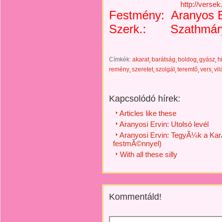
http://versek.opencr
Festmény: Aranyos E
Szerk.: Szathmáry 
Címkék:
akarat
barátság
boldog
gyász
hi
remény
szeretet
szolgál
teremtő
vers
vil
Kapcsolódó hírek:
Articles like these
Aranyosi Ervin: Utolsó levél
Aranyosi Ervin: TegyÃ¼k a Kar
festmÃ©nnyel)
With all these silly
Kommentáld!