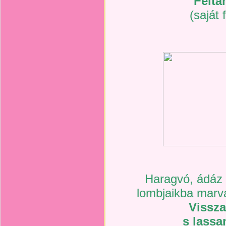
Feltá
(saját
Haragvó, ádáz 
lombjaikba marv
Vissza
s lassa