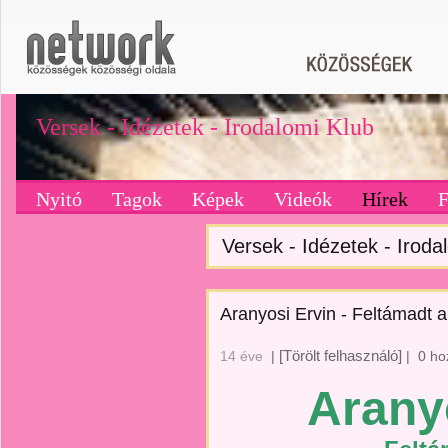
Versek - Idézetek - Irodalomi Klub
Nyitó
Tagok
Képek
Videók
Hírek
Versek - Idézetek - Irodal
Aranyosi Ervin - Feltámadt a
[Törölt felhasználó]
14 éve
|
|
0 ho
Arany