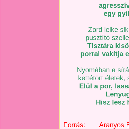
agresszív
egy gyi
Zord lelke sik
pusztító szell
Tisztára kisö
porral vakítja e
Nyomában a sírás
kettétört életek
Elül a por, lass
Lenyugs
Hisz lesz
Forrás: Aranyos Er