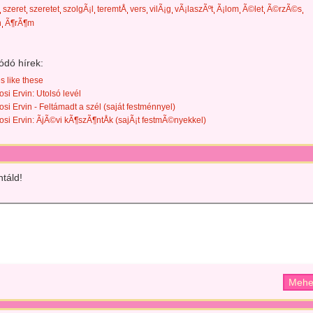
szeret
szeretet
szolgÃ¡l
teremtÅ
vers
vilÃ¡g
vÃ¡laszÃºt
Ã¡lom
Ã©let
Ã©rzÃ©s
n
Ã¶rÃ¶m
ódó hírek:
es like these
si Ervin: Utolsó levél
si Ervin - Feltámadt a szél (saját festménnyel)
si Ervin: ÃjÃ©vi kÃ¶szÃ¶ntÅk (sajÃ¡t festmÃ©nyekkel)
táld!