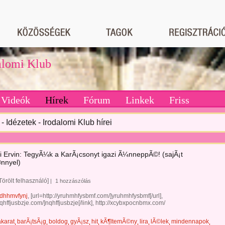
dalomi Klub
Videók
Hírek
Fórum
Linkek
Friss
- Idézetek - Irodalomi Klub hírei
i Ervin: TegyÃ¼k a KarÃ¡csonyt igazi Ã¼nneppÃ©! (sajÃ¡t
nnyel)
Törölt felhasználó]
|
1 hozzászólás
dhhmvfynj
, [url=http://yruhmhfysbmf.com/]yruhmhfysbmf[/url],
/nqhffjusbzje.com/]nqhffjusbzje[/link], http://xcybxpocnbmx.com/
akarat
barÃ¡tsÃ¡g
boldog
gyÃ¡sz
hit
kÃ¶ltemÃ©ny
lira
lÃ©lek
mindennapok