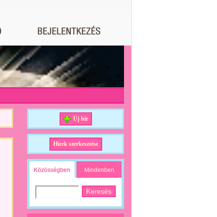
Új hír
Hírek szerkesztése
Közösségben
Mindenben