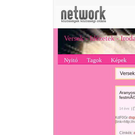
Versek - Idézetek - Iro
Nyitó
Tagok
Képek
Versek 
Aranyos
festmÃ©
[
14 éve
|
KdF0Gr
dsg
[link=http:/
Címkék: