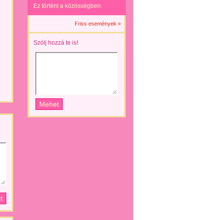
Ez történt a közösségben:
Friss események »
Szólj hozzá te is!