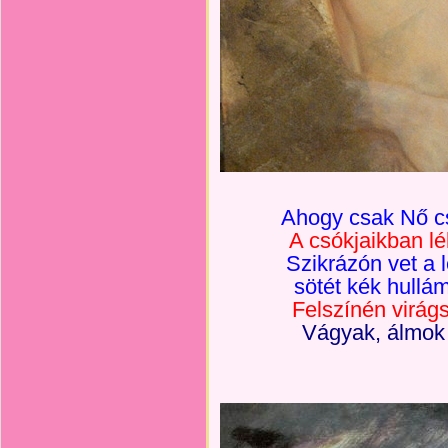
Ahogy csak Nő csó
A csókjaikban lé
Szikrázón vet a 
sötét kék hullá
Felszínén virágs
Vágyak, álmok 