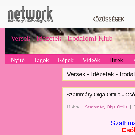
Versek - Idézetek - Irodalomi Klub
Nyitó
Tagok
Képek
Videók
Hírek
Versek - Idézetek - Irodal
Szathmáry Olga Ottilia - Cs
11 éve
|
Szathmáry Olga Ottilia
|
Szathmár
Csó