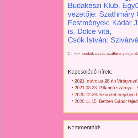
Budakeszi Klub, Együ
vezetője: Szathmáry O
Festmények: Kádár J
is, Dolce vita,
Csók István: Szivárvá
Címkék:
csókok izzása
szathmáry olga otti
Kapcsolódó hírek:
2021. március 28-án Virágvasár
2021.03.23. Pillangó szárnya - 
2020.12.29. Szeretet erejében hi
2020.11.15. Bethen Gábor fejed
Kommentáld!