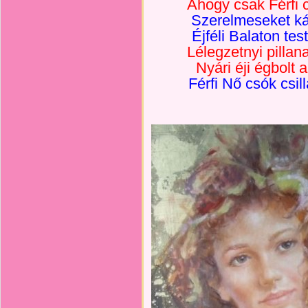
Ahogy csak Férfi c
Szerelmeseket káp
Éjféli Balaton te
Lélegzetnyi pillan
Nyári éji égbolt 
Férfi Nő csók csi