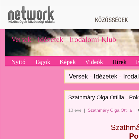
Versek - Idézetek - Irodalomi Klub
Nyitó
Tagok
Képek
Videók
Hírek
Versek - Idézetek - Irodal
Szathmáry Olga Ottilia - Pok
13 éve
|
Szathmáry Olga Ottilia
|
Szathmár
Po