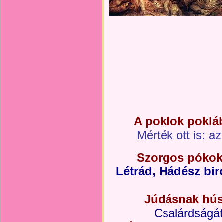
A poklok pokláb
Mérték ott is: a
Szorgos pókok 
Létrád, Hádész bi
Júdásnak húsz
Csalárdságát