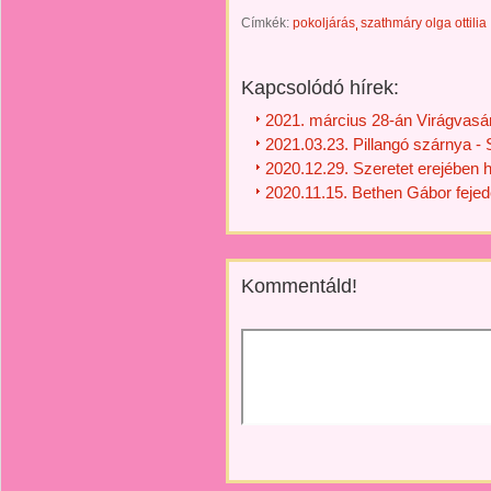
Címkék:
pokoljárás
szathmáry olga ottilia
Kapcsolódó hírek:
2021. március 28-án Virágvasár
2021.03.23. Pillangó szárnya - 
2020.12.29. Szeretet erejében hi
2020.11.15. Bethen Gábor fejed
Kommentáld!