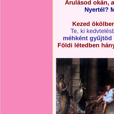
Árulásod okán, a
Nyertél? 
Kezed ökölben,
Te, ki kedvtelésb
méhként gyűjtöd 
Földi létedben hány