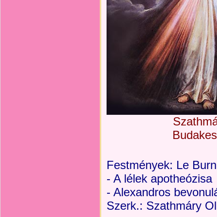
Szathmár
Budakesz
Festmények: Le Bur
- A lélek apotheózisa
- Alexandros bevonul
Szerk.: Szathmáry Olg