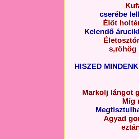
Kufá
cserébe lel
Élőt holtér
Kelendő áruci
Életosztó
s,röhög
HISZED MINDEN
Markolj lángot 
Míg 
Megtisztulh
Agyad gon
eztá