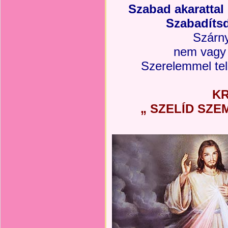
Szabad akarattal
Szabadíts
Szárnya
nem vagy 
Szerelemmel tel
KR
„ SZELÍD SZE