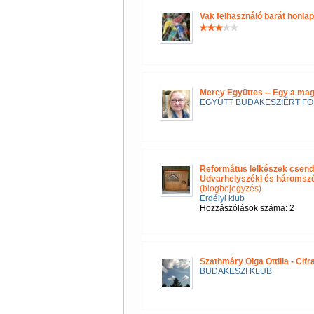
Vak felhasználó barát honla
Mercy Együttes -- Egy a ma
EGYÜTT BUDAKESZIÉRT F
Református lelkészek csend
Udvarhelyszéki és háromszéki
(blogbejegyzés)
Erdélyi klub
Hozzászólások száma: 2
Szathmáry Olga Ottilia - Cif
BUDAKESZI KLUB