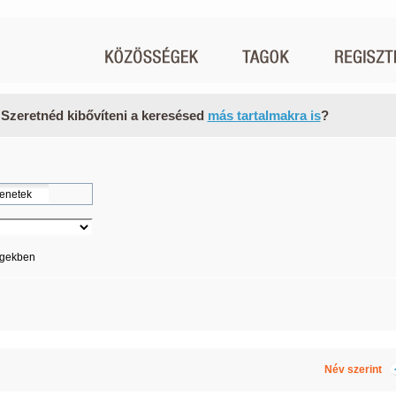
 Szeretnéd kibővíteni a keresésed
más tartalmakra is
?
égekben
Név szerint