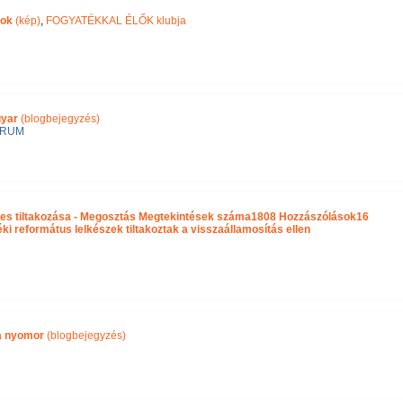
pok
(kép)
,
FOGYATÉKKAL ÉLŐK klubja
gyar
(blogbejegyzés)
ÓRUM
es tiltakozása - Megosztás Megtekintések száma1808 Hozzászólások16
 református lelkészek tiltakoztak a visszaállamosítás ellen
ra nyomor
(blogbejegyzés)