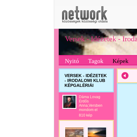
Versek - Idézetek - Iro
Nyitó
Tagok
Képek
VERSEK - IDÉZETEK
- IRODALOMI KLUB
KÉPGALÉRIÁI
Dáma Lovag
Erdős
Anna,Versben
mondom el
810 kép