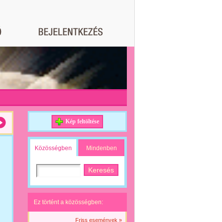
Kép feltöltése
Közösségben
Mindenben
Ez történt a közösségben:
Friss események »