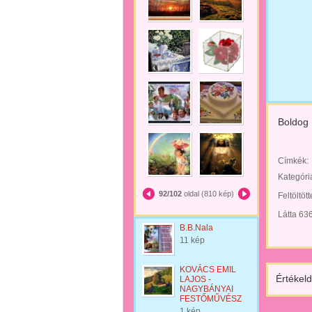
Boldog 
Címkék:
Kategóri
92/102
oldal (810 kép)
Feltöltöt
Látta 63
B.B.Nala
11 kép
KOVÁCS EMIL
Értékeld
LAJOS -
NAGYBÁNYAI
FESTŐMŰVÉSZ
1 kép