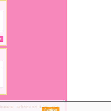
diaajánlat
Széchenyi Terv Pályázat
FAQ
Rendben