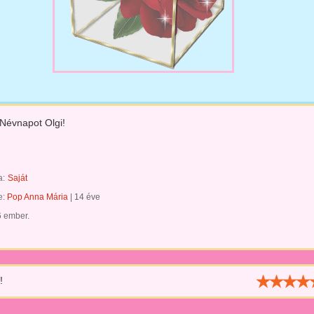
Névnapot Olgi!
a:
Saját
te:
Pop Anna Mária
|
14 éve
6 ember.
!