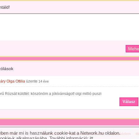
táld!
ólások
ry Olga Ottilia
üzente
14 éve
ű Rózsát küldtél: köszönöm a jókívánságot! olgi millió puszi
Válasz
ben már mi is használunk cookie-kat a Network.hu oldalon.
og fenntartva.
Impresszum
Felhasználási feltételek
Adatvédelem
Mé
cookie-k alkalmazásába. További információ:
itt
.