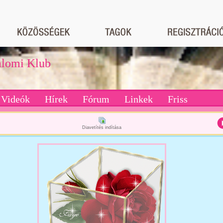
dalomi Klub
Videók
Hírek
Fórum
Linkek
Friss
Diavetítés indítása