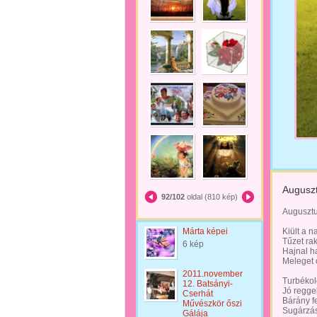
Auguszt
92/102
oldal (810 kép)
Augusztu
Márta képei
Kiült a 
Tűzet ra
6 kép
Hajnal h
Meleget o
2011.november
Turbékol
12. Batsányi-
Jó reggel
Cserhát
Bárány f
Művészkör őszi
Sugárzás
Gálája