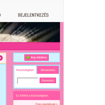
Kép feltöltése
Közösségben
Mindenben
Ez történt a közösségben:
Friss események »