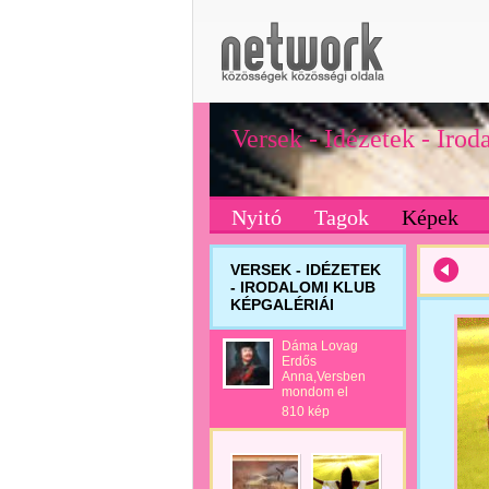
Versek - Idézetek - Iro
Nyitó
Tagok
Képek
VERSEK - IDÉZETEK
- IRODALOMI KLUB
KÉPGALÉRIÁI
Dáma Lovag
Erdős
Anna,Versben
mondom el
810 kép