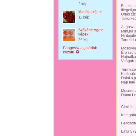
2 kép
Betekint
Illegeti
Manóka képei
Óriás tű
11 kép
Tükörkép
Augusztu
Szőkéné Ágota
Mint,ha 
képek
Hintajábó
26 kép
Termést 
Böngéssz a galériák
Mosolyog
között!
Érő szőlő
Hajnalka 
Virágok k
Természet
Kisüssön
Dalol a 
Nap felé 
Mosonma
Dáma Lo
Címkék:
Kategóri
Feltöltöt
Látta 57