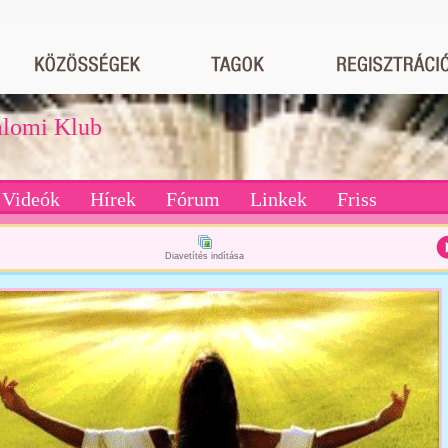
dalomi Klub
Videók
Hírek
Fórum
Linkek
Friss
Diavetítés indítása