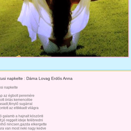
usi napkelte : Dáma Lovag Erdős Anna
si napkelte
nap az égbolt peremére
kott óriás kemencébe
asadt,fénylő sugárral
ntott az eltikkadt világra
ó galamb a hajnalt köszönti
t,jó reggelt ideje felébredni
elhő nincsen,gazda elkergette
ra van most neki nagy kedve