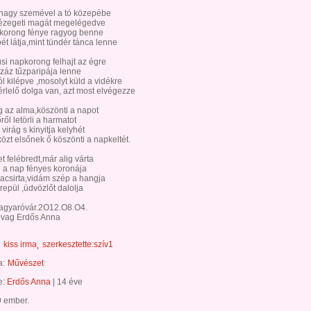
 nagy szemével a tó közepébe
,nézegeti magát megelégedve
zkorong fénye ragyog benne
ét látja,mint tündér tánca lenne
si napkorong felhajt az égre
száz tűzparipája lenne
l kilépve ,mosolyt küld a vidékre
érlelő dolga van, azt most elvégezze
 az alma,köszönti a napot
ről letörli a harmatot
virág s kinyitja kelyhét
özt elsőnek ő köszönti a napkeltét.
 felébredt,már alig várta
 a nap fényes koronája
pacsirta,vidám szép a hangja
repül ,üdvözlőt dalolja
gyaróvár.2O12.O8.O4.
vag Erdős Anna
kiss irma
szerkesztette:szív1
a:
Művészet
te:
Erdős Anna
|
14 éve
9 ember.