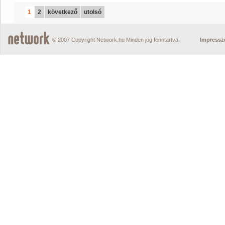
1
2
következő
utolsó
© 2007 Copyright Network.hu Minden jog fenntartva.
Impress