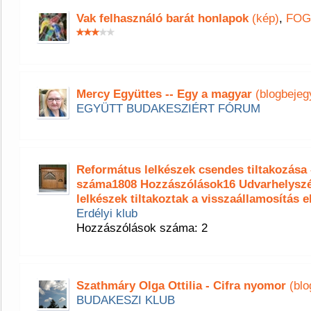
Vak felhasználó barát honlapok
(kép)
,
FOG
Mercy Együttes -- Egy a magyar
(blogbejeg
EGYÜTT BUDAKESZIÉRT FÓRUM
Református lelkészek csendes tiltakozása
száma1808 Hozzászólások16 Udvarhelyszé
lelkészek tiltakoztak a visszaállamosítás e
Erdélyi klub
Hozzászólások száma: 2
Szathmáry Olga Ottilia - Cifra nyomor
(blo
BUDAKESZI KLUB