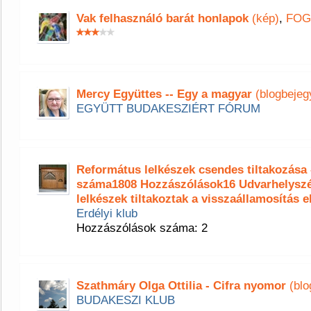
Vak felhasználó barát honlapok
(kép)
,
FOG
Mercy Együttes -- Egy a magyar
(blogbejeg
EGYÜTT BUDAKESZIÉRT FÓRUM
Református lelkészek csendes tiltakozása
száma1808 Hozzászólások16 Udvarhelyszé
lelkészek tiltakoztak a visszaállamosítás e
Erdélyi klub
Hozzászólások száma: 2
Szathmáry Olga Ottilia - Cifra nyomor
(blo
BUDAKESZI KLUB