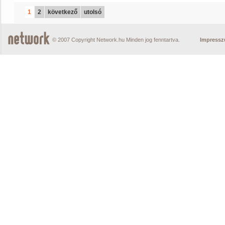
1
2
következő
utolsó
© 2007 Copyright Network.hu Minden jog fenntartva.
Impress