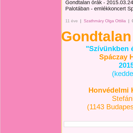
Gondtalan órák - 2015.03.24
Palotában - emlékkoncert Sp
11 éve
|
Szathmáry Olga Ottilia
|
Gondtalan
"Szívünkben é
Spáczay Hé
2015
(kedde
Honvédelmi K
Stefán
(1143 Budapest