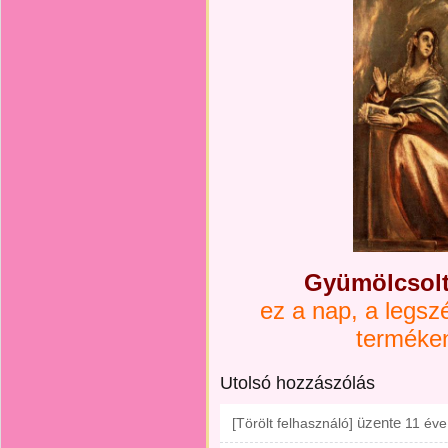
Gyümölcsol
ez a nap, a legsz
terméke
Utolsó hozzászólás
üzente
[Törölt felhasználó]
11 éve