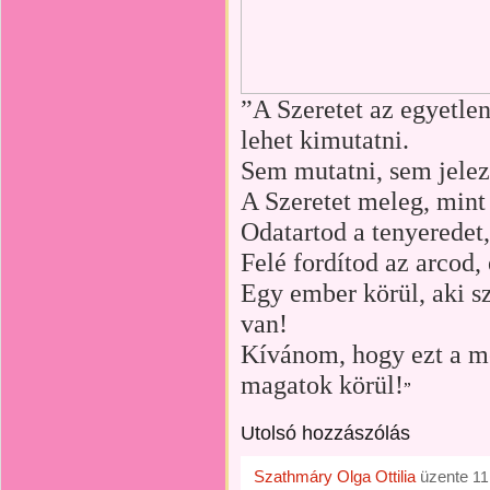
”A Szeretet az egyetlen
lehet kimutatni.
Sem mutatni, sem jelezn
A Szeretet meleg, mint
Odatartod a tenyeredet,
Felé fordítod az arcod, 
Egy ember körül, aki s
van!
Kívánom, hogy ezt a m
magatok körül!
”
Utolsó hozzászólás
Szathmáry Olga Ottilia
üzente
11