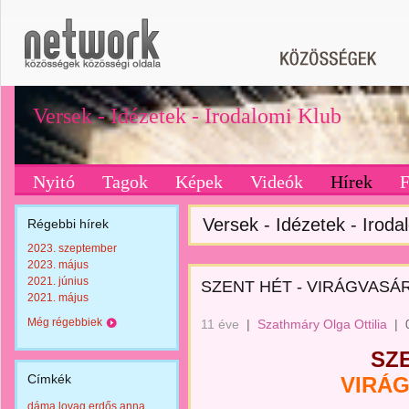
Versek - Idézetek - Irodalomi Klub
Nyitó
Tagok
Képek
Videók
Hírek
Versek - Idézetek - Iroda
Régebbi hírek
2023. szeptember
2023. május
2021. június
SZENT HÉT - VIRÁGVASÁ
2021. május
Még régebbiek
11 éve
|
Szathmáry Olga Ottilia
|
SZ
Címkék
VIRÁ
dáma lovag erdős anna