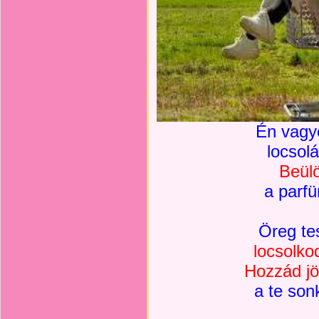
Én vagy
locsol
Beülö
a parf
Öreg te
locsolko
Hozzád jö
a te son