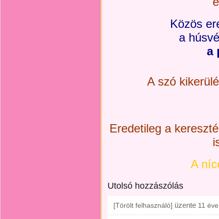
é
Közös er
a húsvé
a 
A szó kikerülés
Eredetileg a kereszt
i
A níce
Utolsó hozzászólás
üzente
[Törölt felhasználó]
11 éve