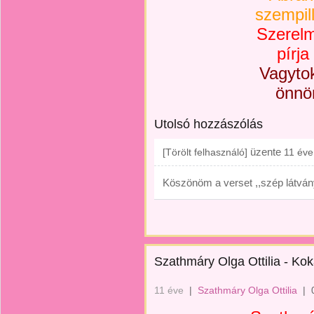
szempil
Szerelm
pírja
Vagyto
önnö
Utolsó hozzászólás
üzente
[Törölt felhasználó]
11 éve
Köszönöm a verset ,,szép látvány
Szathmáry Olga Ottilia - Kok
11 éve
|
Szathmáry Olga Ottilia
|