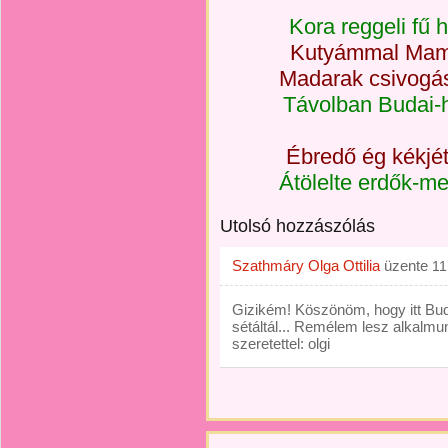
Kora reggeli fű 
Kutyámmal Mamu
Madarak csivogása
Távolban Budai-h
Ébredő ég kékjét 
Átölelte erdők-me
Utolsó hozzászólás
Szathmáry Olga Ottilia
üzente
11
Gizikém! Köszönöm, hogy itt Bu
sétáltál... Remélem lesz alkalmunk
szeretettel: olgi