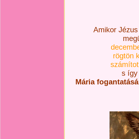
Amikor Jézus
megü
december
rögtön 
számítot
s így
Mária fogantatásá