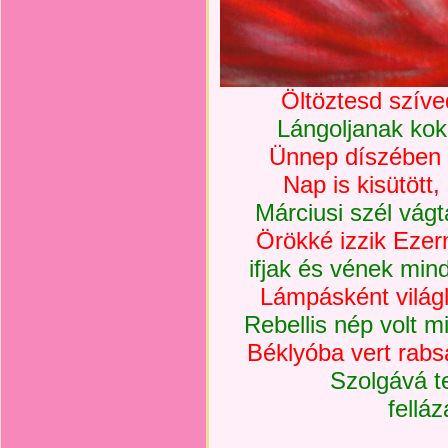
Öltöztesd szív
Lángoljanak kok
Ünnep díszében 
Nap is kisütött
Márciusi szél vág
Örökké izzik Eze
ifjak és vének min
Lámpásként világ
Rebellis nép volt 
Béklyóba vert rabs
Szolgává t
felláz