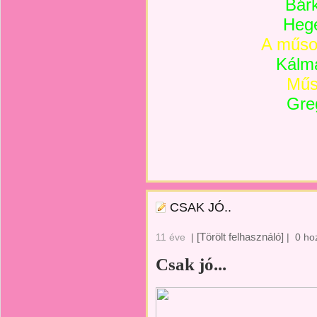
Bár
Hege
A műsor
Kálmá
Műs
Gre
CSAK JÓ..
[Törölt felhasználó]
11 éve
|
|
0 ho
Csak jó...