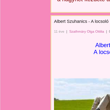
Albert Szuhanics - A locsol
11 éve
|
Szathmáry Olga Ottilia
|
Alber
A loc