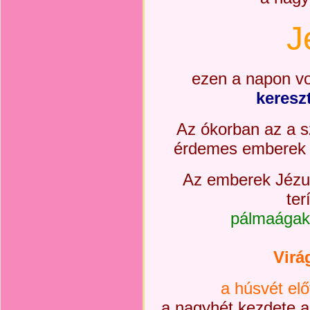
J
ezen a napon vo
kereszt
Az ókorban az a s
érdemes emberek ú
Az emberek Jézus 
ter
pálmaágaka
Virá
a húsvét elő
a nagyhét kezdete 