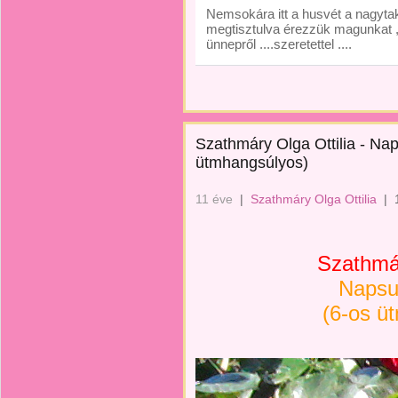
Nemsokára itt a husvét a nagytak
megtisztulva érezzük magunkat ,,
ünnepről ....szeretettel ....
Szathmáry Olga Ottilia - Nap
ütmhangsúlyos)
11 éve
|
Szathmáry Olga Ottilia
|
Szathmár
Napsu
(6-os ü