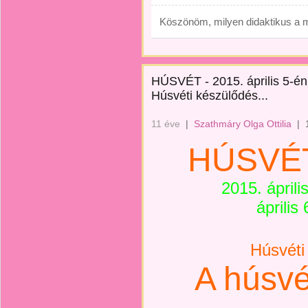
Köszönöm, milyen didaktikus a m
HÚSVÉT - 2015. április 5-én v
Húsvéti készülődés...
11 éve
|
Szathmáry Olga Ottilia
|
HÚSVÉ
2015. áprili
április 
Húsvéti
A húsvé