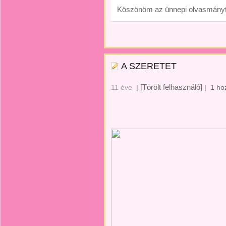
Köszönöm az ünnepi olvasmányt .
A SZERETET
[Törölt felhasználó]
11 éve
|
|
1 ho