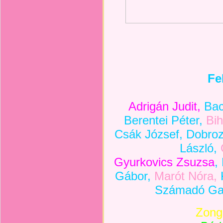
Fe
Adrigán Judit,
Bac
Berentei Péter,
Bih
Csák József, Dobro
László,
Gyurkovics Zsuzsa
,
Gábor,
Marót Nóra,
K
Számadó Gabr
Zong