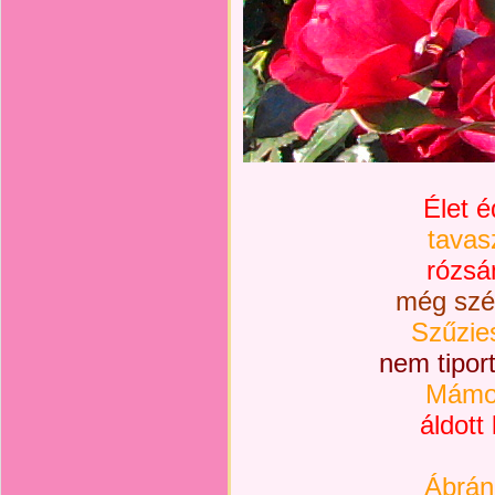
Élet é
tavas
rózsá
még szél
Szűzies
nem tipor
Mámor
áldott
Ábrán