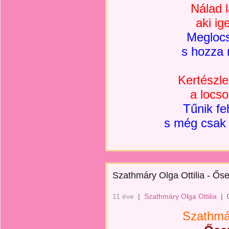
Nálad l
aki ig
Meglocs
s hozza 
Kertészl
a locso
Tűnik fe
s még csak 
Szathmáry Olga Ottilia - Őse
11 éve
|
Szathmáry Olga Ottilia
|
Szathmár