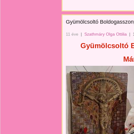
Gyümölcsoltó Boldogasszony
11 éve
|
Szathmáry Olga Ottilia
|
Gyümölcsoltó 
Már