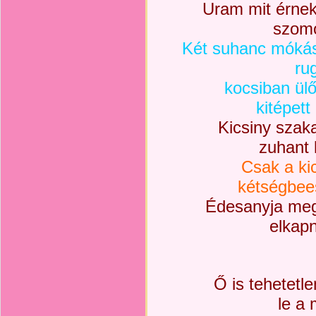
Uram mit érnek
szomo
Két suhanc mókás
ru
kocsiban ül
kitépett
Kicsiny szak
zuhant 
Csak a kic
kétségbees
Édesanyja meg
elkapn
Ő is tehetetl
le a