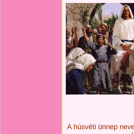
A húsvéti ünnep nev