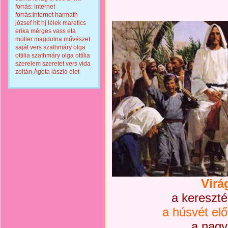
forrás: internet
forrás:internet
harmath
józsef
hit
hj
lélek
maretics
erika
mérges vass eta
müller magdolna
művészet
saját vers
szathmáry olga
ottilia
szathmáry olga ottília
szerelem
szeretet
vers
vida
zoltán
Ágota lászló
élet
Virá
a kereszt
a húsvét elő
a nagy