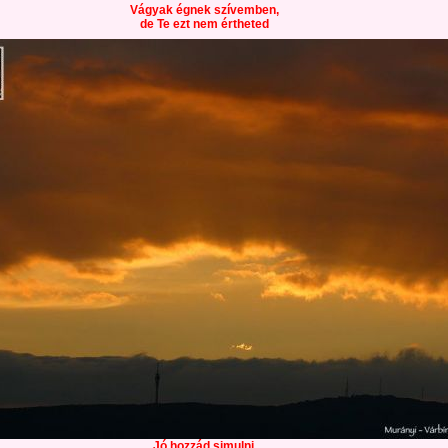
Vágyak égnek szívemben,
de Te ezt nem értheted
Jó hozzád simulni.