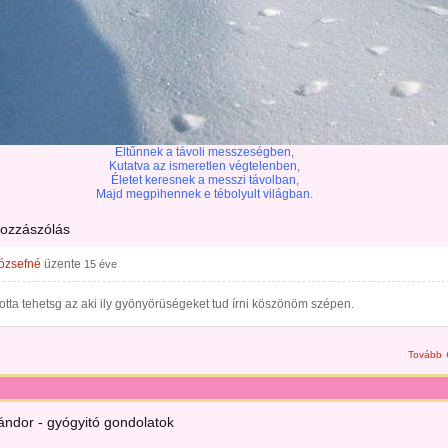
Eltűnnek a távoli messzeségben,
Kutatva az ismeretlen végtelenben,
Életet keresnek a messzi távolban,
Majd megpihennek e tébolyult világban.
hozzászólás
ózsefné
üzente
15 éve
dotta tehetsg az aki ily gyönyörüségeket tud írni köszönöm szépen.
Tovább
ándor - gyógyitó gondolatok