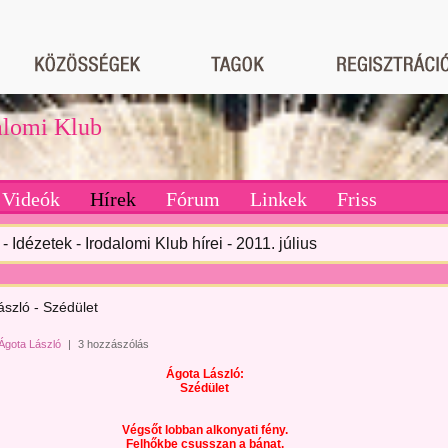
dalomi Klub
Videók
Hírek
Fórum
Linkek
Friss
- Idézetek - Irodalomi Klub hírei - 2011. július
ászló - Szédület
Ágota László
|
3 hozzászólás
Ágota László:
Szédület
Végsőt lobban alkonyati fény.
Felhőkbe csusszan a bánat.