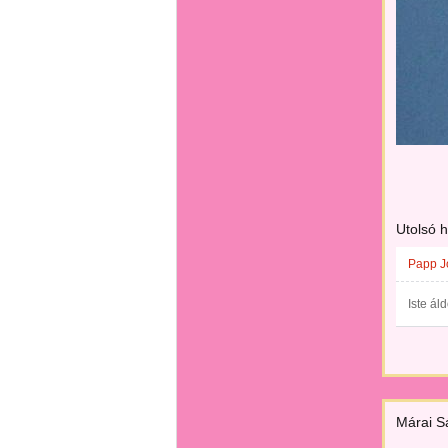
Utolsó 
Papp J
Iste ál
Márai S