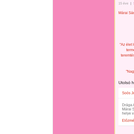
15 éve
|
Márai Sán
"Az élet 
term
teremté
"Nag
Utolsó 
Soós J
Drága A
Márai S
helye v
Előzm