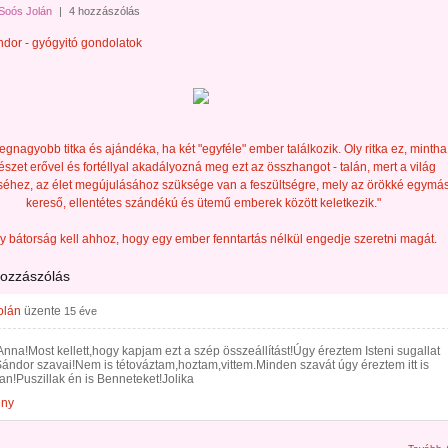
Soós Jolán
|
4 hozzászólás
dor - gyógyitó gondolatok
legnagyobb titka és ajándéka, ha két "egyféle" ember találkozik. Oly ritka ez, mintha
észet erővel és fortéllyal akadályozná meg ezt az összhangot - talán, mert a világ
séhez, az élet megújulásához szüksége van a feszültségre, mely az örökké egymás
kereső, ellentétes szándékú és ütemű emberek között keletkezik."
y bátorság kell ahhoz, hogy egy ember fenntartás nélkül engedje szeretni magát.
hozzászólás
olán
üzente
15 éve
nna!Most kellett,hogy kapjam ezt a szép összeállítást!Úgy éreztem Isteni sugallat
ándor szavai!Nem is tétováztam,hoztam,vittem.Minden szavát úgy éreztem itt is
an!Puszillak én is Benneteket!Jolika
ény