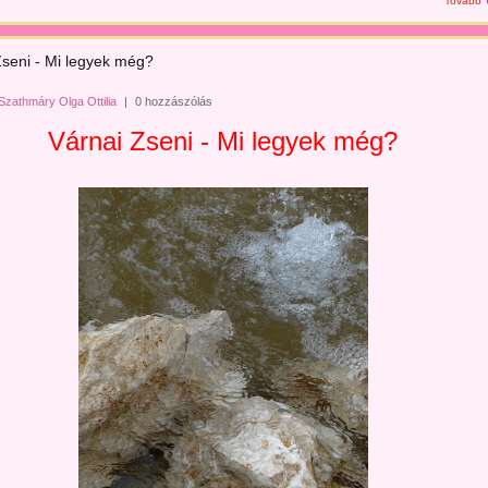
Tovább
Zseni - Mi legyek még?
Szathmáry Olga Ottilia
|
0 hozzászólás
Várnai Zseni - Mi legyek még?