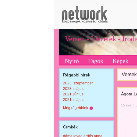
Versek - Idézetek - Iro
Nyitó
Tagok
Képek
Versek 
Régebbi hírek
2023. szeptember
2023. május
Ágota L
2021. június
2021. május
15 éve
|
Még régebbiek
Címkék
dáma lovag erdős anna