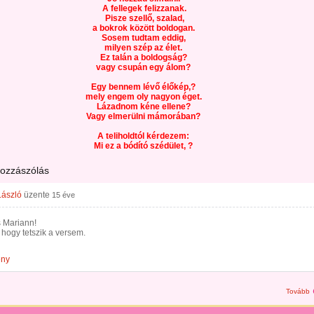
A fellegek felizzanak.
P
isze
szellő, szalad,
a bokrok között boldogan.
Sosem tudtam eddig,
milyen szép az élet.
Ez talán a boldogság?
vagy csupán egy álom?
Egy bennem lévő élőkép,?
mely engem oly nagyon éget.
Lázadnom kéne ellene?
Vagy elmerülni mámorában?
A teliholdtól kérdezem:
Mi ez a bódító szédület, ?
hozzászólás
László
üzente
15 éve
 Mariann!
 hogy tetszik a versem.
ény
Tovább