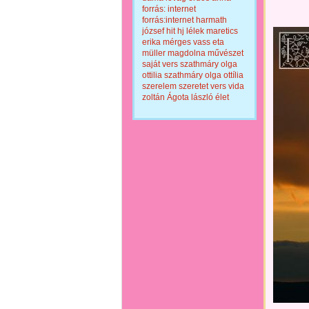
forrás: internet
forrás:internet
harmath
józsef
hit
hj
lélek
maretics
erika
mérges vass eta
müller magdolna
művészet
saját vers
szathmáry olga
ottilia
szathmáry olga ottília
szerelem
szeretet
vers
vida
zoltán
Ágota lászló
élet