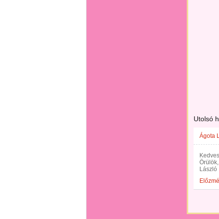
Utolsó 
Ágota 
Kedves
Örülök,
László
Előzm