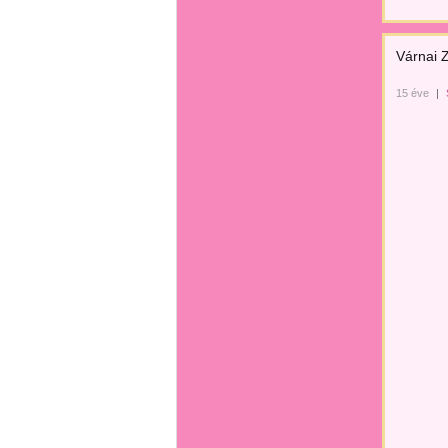
Várnai 
15 éve
|