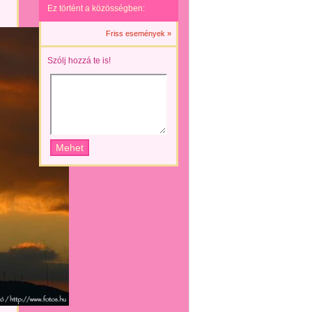
Ez történt a közösségben:
Friss események »
Szólj hozzá te is!