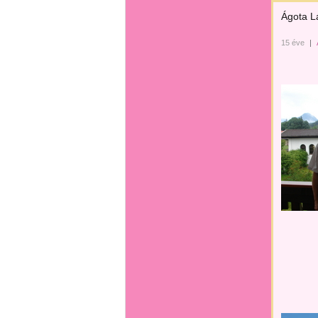
Ágota L
15 éve
|