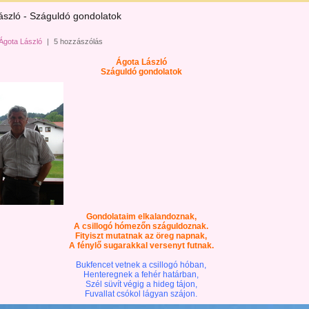
ászló - Száguldó gondolatok
Ágota László
|
5 hozzászólás
Ágota László
Száguldó gondolatok
Gondolataim elkalandoznak,
A csillogó hómezőn száguldoznak.
Fityiszt mutatnak az öreg napnak,
A fénylő sugarakkal versenyt futnak.
Bukfencet vetnek a csillogó hóban,
Henteregnek a fehér határban,
Szél süvít végig a hideg tájon,
Fuvallat csókol lágyan szájon.