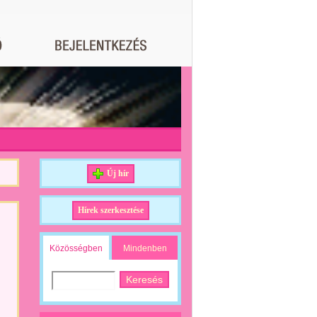
Új hír
Hírek szerkesztése
Közösségben
Mindenben