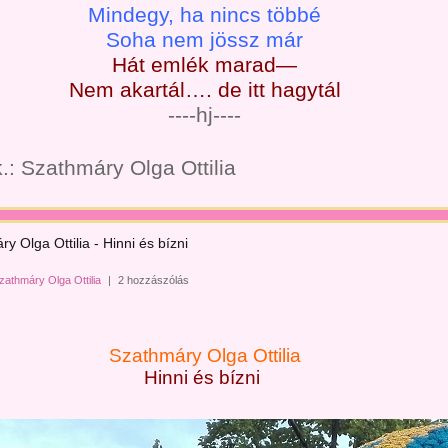
Mindegy, ha nincs többé
Soha nem jössz már
Hát emlék marad—
Nem akartál…. de itt hagytál
----hj----
.: Szathmáry Olga Ottilia
y Olga Ottilia - Hinni és bízni
zathmáry Olga Ottilia
|
2 hozzászólás
Szathmáry Olga Ottilia
Hinni és bízni