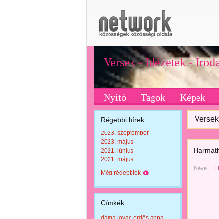
Versek - Idézetek - Iro
Nyitó
Tagok
Képek
Versek 
Régebbi hírek
2023. szeptember
2023. május
Harmath
2021. június
2021. május
8 éve
|
H
Még régebbiek
Címkék
dáma lovag erdős anna