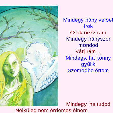
Mindegy hány verse
írok
Csak nézz rám
Mindegy hányszor
mondod
Várj rám…
Mindegy, ha könny
gyűlik
Szemedbe értem
Mindegy, ha tudod
Nélküled nem érdemes élnem