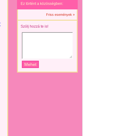
Ez történt a közösségben:
Friss események »
t
Szólj hozzá te is!