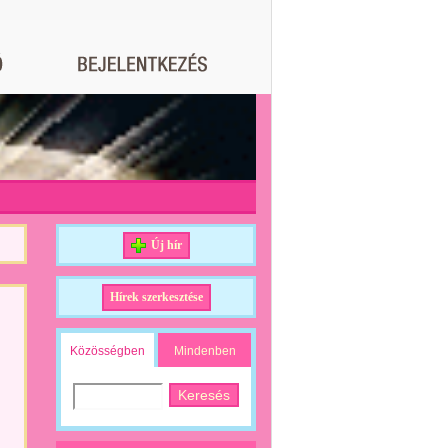
Új hír
Hírek szerkesztése
Közösségben
Mindenben