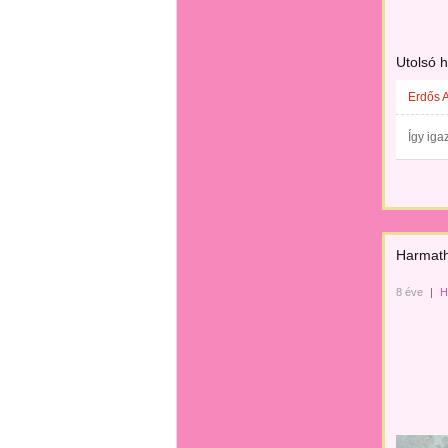
Utolsó 
Erdős 
Így iga
Harmath
8 éve
|
H