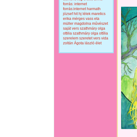
forrás: internet
forrás:internet
harmath
józsef
hit
hj
lélek
maretics
erika
mérges vass eta
müller magdolna
művészet
saját vers
szathmáry olga
ottilia
szathmáry olga ottília
szerelem
szeretet
vers
vida
zoltán
Ágota lászló
élet