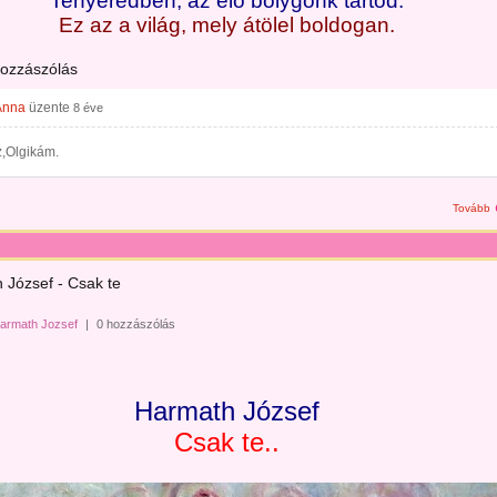
Tenyeredben, az elő bolygónk tartod.
Ez az a világ, mely átölel boldogan.
hozzászólás
Anna
üzente
8 éve
z,Olgikám.
Tovább
 József - Csak te
armath Jozsef
|
0 hozzászólás
Harmath József
Csak te..