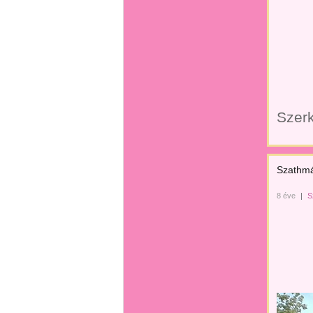
Szerk
Szathmár
8 éve
|
S