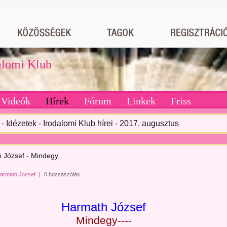
dalomi Klub
Videók
Hírek
Fórum
Linkek
Friss
- Idézetek - Irodalomi Klub hírei - 2017. augusztus
 József - Mindegy
armath Jozsef
|
0 hozzászólás
Harmath József
Mindegy----