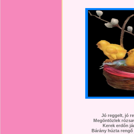
Jó reggelt, jó r
Megöntözlek rózsav
Kerek erdőn jár
Bárány húzta rengő 