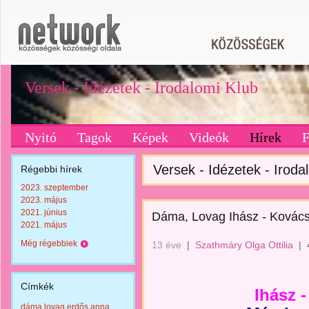
Versek - Idézetek - Irodalomi Klub
Nyitó
Tagok
Képek
Videók
Hírek
Versek - Idézetek - Iroda
Régebbi hírek
2023. szeptember
2023. május
2021. június
Dáma, Lovag Ihász - Kovács
2021. május
Még régebbiek
13 éve
|
Szathmáry Olga Ottilia
|
Címkék
Ihász 
dáma lovag erdős anna