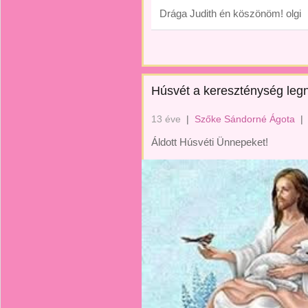
Drága Judith én köszönöm! olgi
Húsvét a kereszténység le
13 éve
|
Szőke Sándorné Ágota
|
Áldott Húsvéti Ünnepeket!