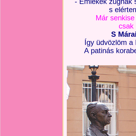
- Emlékek zugnak 
s elértem
Már senkise 
csak 
S Márai
Így üdvözlöm a
A patinás korab