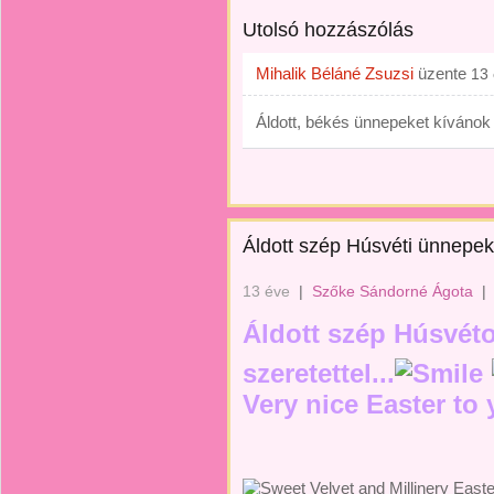
Utolsó hozzászólás
Mihalik Béláné Zsuzsi
üzente
13
Áldott, békés ünnepeket kívánok 
Áldott szép Húsvéti ünnepeket
13 éve
|
Szőke Sándorné Ágota
|
Áldott szép Húsvéto
szeretettel...
Very nice Easter to 