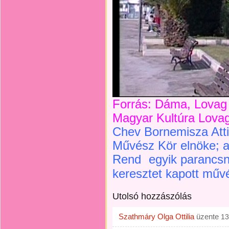
Forrás: Dáma, Lovag 
Magyar Kultúra Lovag
Chev Bornemisza Atti
Művész Kör elnöke; a
Rend
egyik parancsn
keresztet kapott műv
Utolsó hozzászólás
Szathmáry Olga Ottilia
üzente
13