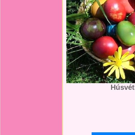
H
úsvé