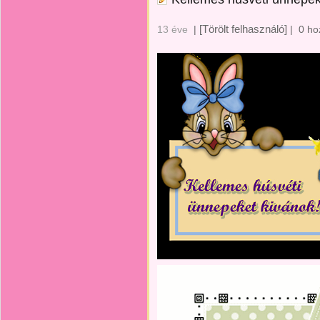
[Törölt felhasználó]
13 éve
|
|
0 ho