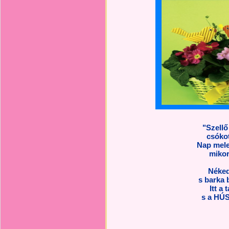
"Szellő 
csókot
Nap mele
mikor 
Néked
s barka 
Itt a 
s a HÚS