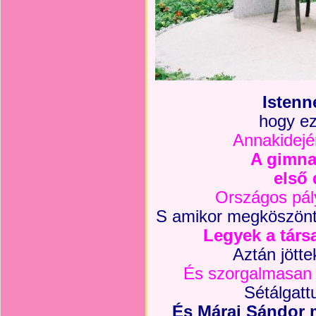
Istenn
hogy ez
Annakidejé
A gimna
els
ő
d
Országos pál
S amikor megköszönt
Legyek a társ
Aztán jött
És szorgalmasan
Sétálgat
És Márai Sándor m