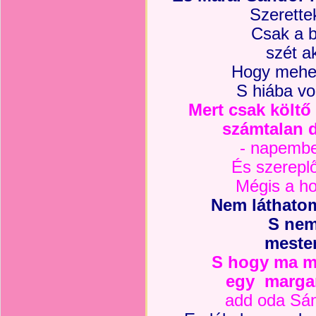
Szerette
Csak a 
szét a
Hogy mehet
S hiába vol
Mert csak költ
ő
számtalan dí
- napembe
És szerepl
Mégis a h
Nem láthatom
S nem
meste
S hogy ma má
egy marga
add oda Sá