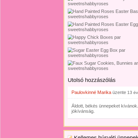
Utolsó hozzászólás
Paulovkinné Marika
üzente
13 é
Áldott, békés ünnepeket kíváno
jókívánság.
Kellemes húsvéti ünnepeke