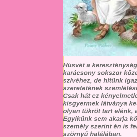
Húsvét a kereszténység
karácsony sokszor köz
szívéhez, de hitünk igazi
szeretetének szemlélése
Csak hát ez kényelmetl
kisgyermek látványa ke
olyan tükröt tart elénk
Egyikünk sem akarja kö
személy szerint én is f
szörnyű halálában.