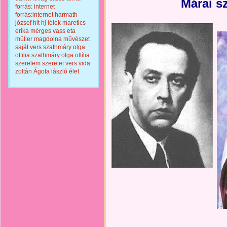
Márai s
forrás: internet
forrás:internet
harmath
józsef
hit
hj
lélek
maretics
erika
mérges vass eta
müller magdolna
művészet
saját vers
szathmáry olga
ottilia
szathmáry olga ottília
szerelem
szeretet
vers
vida
zoltán
Ágota lászló
élet