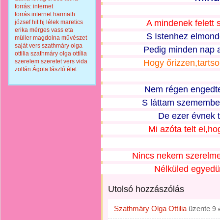
forrás: internet
forrás:internet
harmath
A mindenek felett 
józsef
hit
hj
lélek
maretics
erika
mérges vass eta
S Istenhez elmond
müller magdolna
művészet
saját vers
szathmáry olga
Pedig minden nap 
ottilia
szathmáry olga ottília
szerelem
szeretet
vers
vida
Hogy őrizzen,tarts
zoltán
Ágota lászló
élet
Nem régen engedte
S láttam szemembe 
De ezer évnek t
Mi azóta telt el,h
Nincs nekem szerelme
Nélküled egyedül
Utolsó hozzászólás
Szathmáry Olga Ottilia
üzente
9 