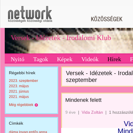
Versek - Idézetek - Irodalomi Klub
Nyitó
Tagok
Képek
Videók
Hírek
Versek - Idézetek - Irodal
Régebbi hírek
szeptember
2023. szeptember
2023. május
2021. június
2021. május
Mindenek felett
Még régebbiek
9 éve
|
Vida Zoltán
|
1 hozzászól
Vi
Címkék
Mind
dáma lovag erdős anna